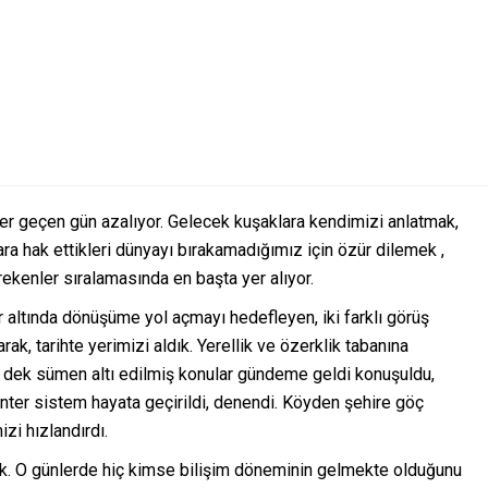
er geçen gün azalıyor. Gelecek kuşaklara kendimizi anlatmak,
ra hak ettikleri dünyayı bırakamadığımız için özür dilemek ,
enler sıralamasında en başta yer alıyor.
r altında dönüşüme yol açmayı hedefleyen, iki farklı görüş
ak, tarihte yerimizi aldık. Yerellik ve özerklik tabanına
e dek sümen altı edilmiş konular gündeme geldi konuşuldu,
menter sistem hayata geçirildi, denendi. Köyden şehire göç
i hızlandırdı.
dik. O günlerde hiç kimse bilişim döneminin gelmekte olduğunu