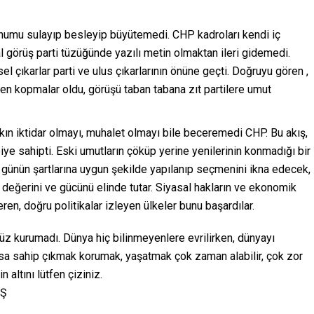
ohumu sulayıp besleyip büyütemedi. CHP kadroları kendi iç
l görüş parti tüzüğünde yazılı metin olmaktan ileri gidemedi.
isel çıkarlar parti ve ulus çıkarlarının önüne geçti. Doğruyu gören ,
rtiden kopmalar oldu, görüşü taban tabana zıt partilere umut
ın iktidar olmayı, muhalet olmayı bile beceremedi CHP. Bu akış,
ye sahipti. Eski umutların çöküp yerine yenilerinin konmadığı bir
günün şartlarına uygun şekilde yapılanıp seçmenini ikna edecek,
n değerini ve gücünü elinde tutar. Siyasal hakların ve ekonomik
ren, doğru politikalar izleyen ülkeler bunu başardılar.
nüz kurumadı. Dünya hiç bilinmeyenlere evrilirken, dünyayı
asa sahip çıkmak korumak, yaşatmak çok zaman alabilir, çok zor
 altını lütfen çiziniz.
OŞ