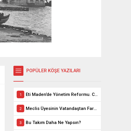
POPÜLER KÖŞE YAZILARI
Eti Maden’de Yönetim Reformu. CEO Modeli’nde Kadro / Taşeron İşçilik Ayrımı Kalkıyor
Meclis Üyesinin Vatandaştan Farkı Ne ?
Bu Takım Daha Ne Yapsın?