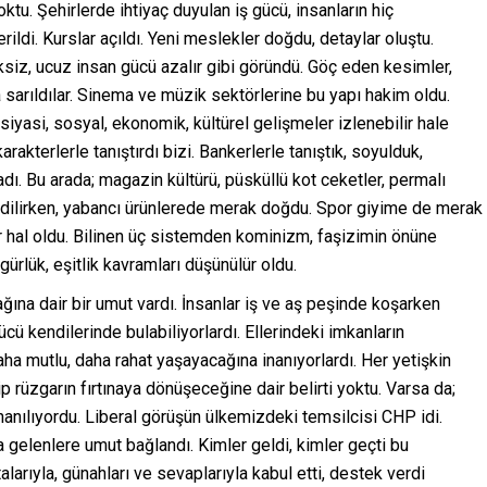
tu. Şehirlerde ihtiyaç duyulan iş gücü, insanların hiç
ldi. Kurslar açıldı. Yeni meslekler doğdu, detaylar oluştu.
eliksiz, ucuz insan gücü azalır gibi göründü. Göç eden kesimler,
 sarıldılar. Sinema ve müzik sektörlerine bu yapı hakim oldu.
iyasi, sosyal, ekonomik, kültürel gelişmeler izlenebilir hale
rakterlerle tanıştırdı bizi. Bankerlerle tanıştık, soyulduk,
adı. Bu arada; magazin kültürü, püsküllü kot ceketler, permalı
ih edilirken, yabancı ürünlerede merak doğdu. Spor giyime de merak
bir hal oldu. Bilinen üç sistemden kominizm, faşizimin önüne
gürlük, eşitlik kavramları düşünülür oldu.
ına dair bir umut vardı. İnsanlar iş ve aş peşinde koşarken
cü kendilerinde bulabiliyorlardı. Ellerindeki imkanların
ha mutlu, daha rahat yaşayacağına inanıyorlardı. Her yetişkin
p rüzgarın fırtınaya dönüşeceğine dair belirti yoktu. Varsa da;
nanılıyordu. Liberal görüşün ülkemizdeki temsilcisi CHP idi.
 gelenlere umut bağlandı. Kimler geldi, kimler geçti bu
arıyla, günahları ve sevaplarıyla kabul etti, destek verdi