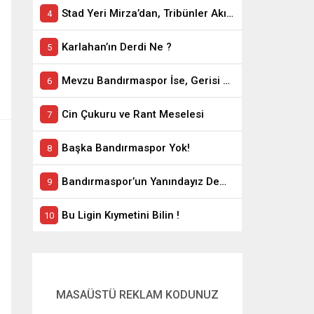
Stad Yeri Mirza’dan, Tribünler Akın’dan: Geriye Bakanlık Kaldı.
Karlahan’ın Derdi Ne ?
Mevzu Bandırmaspor İse, Gerisi Teferruattır
Cin Çukuru ve Rant Meselesi
Başka Bandırmaspor Yok!
Bandırmaspor’un Yanındayız Demekle Olmuyor!
Bu Ligin Kıymetini Bilin !
MASAÜSTÜ REKLAM KODUNUZ