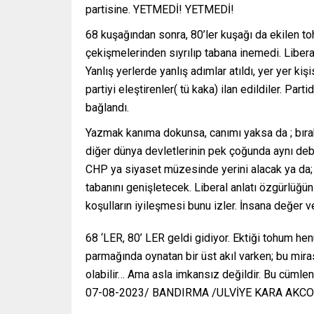
partisine. YETMEDİ! YETMEDİ!
68 kuşağından sonra, 80’ler kuşağı da ekilen t
çekişmelerinden sıyrılıp tabana inemedi. Libera
Yanlış yerlerde yanlış adımlar atıldı, yer yer kiş
partiyi eleştirenler( tü kaka) ilan edildiler. Pa
bağlandı.
Yazmak kanıma dokunsa, canımı yaksa da ; bırak
diğer dünya devletlerinin pek çoğunda aynı debi
CHP ya siyaset müzesinde yerini alacak ya da; 
tabanını genişletecek. Liberal anlatı özgürlüğü
koşulların iyileşmesi bunu izler. İnsana değer ve
68 ‘LER, 80’ LER geldi gidiyor. Ektiği tohum he
parmağında oynatan bir üst akıl varken; bu mir
olabilir… Ama asla imkansız değildir. Bu cümlenin
07-08-2023/ BANDIRMA /ULVİYE KARA AKC