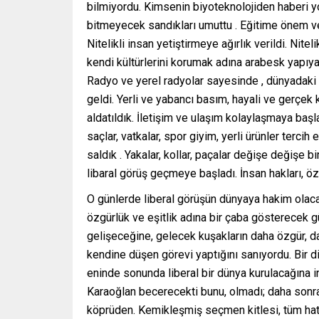
bilmiyordu. Kimsenin biyoteknolojiden haberi yok
bitmeyecek sandıkları umuttu . Eğitime önem veri
Nitelikli insan yetiştirmeye ağırlık verildi. Nit
kendi kültürlerini korumak adına arabesk yapıya
Radyo ve yerel radyolar sayesinde , dünyadaki s
geldi. Yerli ve yabancı basım, hayali ve gerçek ka
aldatıldık. İletişim ve ulaşım kolaylaşmaya başl
saçlar, vatkalar, spor giyim, yerli ürünler terc
saldık . Yakalar, kollar, paçalar değişe değişe 
libaral görüş geçmeye başladı. İnsan hakları, öz
O günlerde liberal görüşün dünyaya hakim olacağ
özgürlük ve eşitlik adına bir çaba gösterecek gü
gelişeceğine, gelecek kuşakların daha özgür, da
kendine düşen görevi yaptığını sanıyordu. Bir di
eninde sonunda liberal bir dünya kurulacağına i
Karaoğlan becerecekti bunu, olmadı; daha sonra
köprüden. Kemikleşmiş seçmen kitlesi, tüm hatal