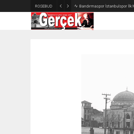
ROSEBUD
Bandırmaspor İstanbulspor İlk 