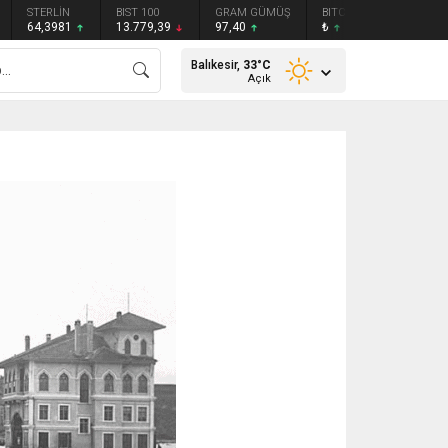
STERLİN
BIST 100
GRAM GÜMÜŞ
BITCOIN
ETHEREU
64,3981
13.779,39
97,40
₺
₺
Balıkesir,
33
°C
Açık