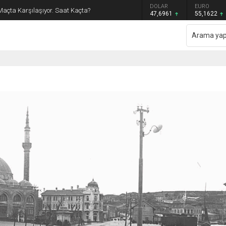
GRAM ALTIN
DOLAR
EURO
Maçta Karşılaşıyor. Saat Kaçta?
6.655,83
47,6961
55,1622