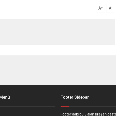
A
A
+
-
 Menü
Footer Sidebar
Footer’daki bu 3 alan bileşen deste