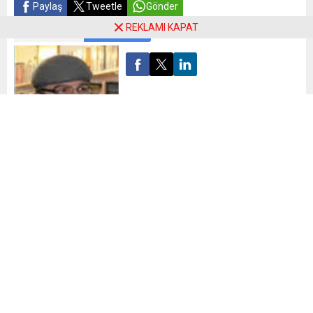
Paylaş
Tweetle
Gönder
REKLAMI KAPAT
ABONE OL
Mehmet Leventoğlu
Biz Banvit’i Çok Sevmiştik
Bir şey varki içimizi hep acıtır..
Biz Banvit’i çok sevmiştik.
Şaka maka derken Görener ailesinin el verişiyle kurulan
büyüyen Bandırma ile özdeşleşen bölge turnuvaları,2.lig