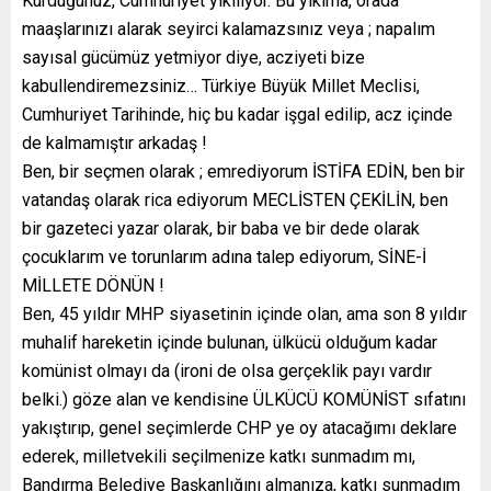
Kurduğunuz, Cumhuriyet yıkılıyor. Bu yıkıma, orada
maaşlarınızı alarak seyirci kalamazsınız veya ; napalım
sayısal gücümüz yetmiyor diye, acziyeti bize
kabullendiremezsiniz… Türkiye Büyük Millet Meclisi,
Cumhuriyet Tarihinde, hiç bu kadar işgal edilip, acz içinde
de kalmamıştır arkadaş !
Ben, bir seçmen olarak ; emrediyorum İSTİFA EDİN, ben bir
vatandaş olarak rica ediyorum MECLİSTEN ÇEKİLİN, ben
bir gazeteci yazar olarak, bir baba ve bir dede olarak
çocuklarım ve torunlarım adına talep ediyorum, SİNE-İ
MİLLETE DÖNÜN !
Ben, 45 yıldır MHP siyasetinin içinde olan, ama son 8 yıldır
muhalif hareketin içinde bulunan, ülkücü olduğum kadar
komünist olmayı da (ironi de olsa gerçeklik payı vardır
belki.) göze alan ve kendisine ÜLKÜCÜ KOMÜNİST sıfatını
yakıştırıp, genel seçimlerde CHP ye oy atacağımı deklare
ederek, milletvekili seçilmenize katkı sunmadım mı,
Bandırma Belediye Başkanlığını almanıza, katkı sunmadım