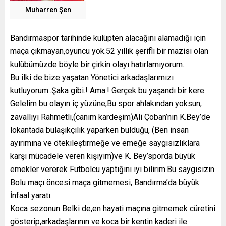
Muharren Şen
Bandırmaspor tarihinde kulüpten alacağını alamadığı için
maça çıkmayan,oyuncu yok.52 yıllık şerifli bir mazisi olan
kulübümüzde böyle bir çirkin olayı hatırlamıyorum..
Bu ilki de bize yaşatan Yönetici arkadaşlarımızı
kutluyorum..Şaka gibi.! Ama.! Gerçek bu yaşandı bir kere.
Gelelim bu olayın iç yüzüne,Bu spor ahlakından yoksun,
zavallıyı Rahmetli,(canım kardeşim)Ali Çoban’nın K.Bey’de
lokantada bulaşıkçılık yaparken bulduğu, (Ben insan
ayırımına ve ötekileştirmeğe ve emeğe saygısızlıklara
karşı mücadele veren kişiyim)ve K. Bey’sporda büyük
emekler vererek Futbolcu yaptığını iyi bilirim.Bu saygısızın
Bolu maçı öncesi maça gitmemesi, Bandırma’da büyük
İnfaal yaratı.
Koca sezonun Belki de,en hayati maçına gitmemek cüretini
gösterip,arkadaşlarının ve koca bir kentin kaderi ile