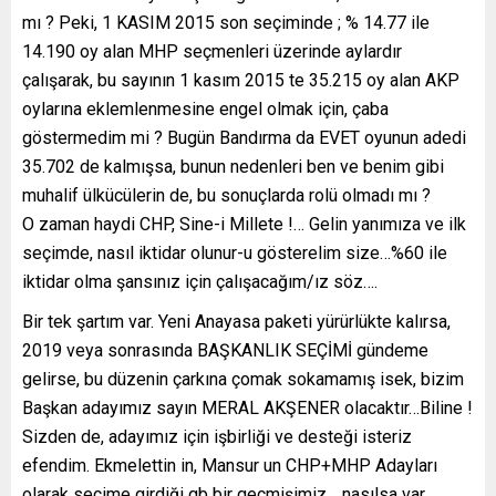
mı ? Peki, 1 KASIM 2015 son seçiminde ; % 14.77 ile
14.190 oy alan MHP seçmenleri üzerinde aylardır
çalışarak, bu sayının 1 kasım 2015 te 35.215 oy alan AKP
oylarına eklemlenmesine engel olmak için, çaba
göstermedim mi ? Bugün Bandırma da EVET oyunun adedi
35.702 de kalmışsa, bunun nedenleri ben ve benim gibi
muhalif ülkücülerin de, bu sonuçlarda rolü olmadı mı ?
O zaman haydi CHP, Sine-i Millete !… Gelin yanımıza ve ilk
seçimde, nasıl iktidar olunur-u gösterelim size…%60 ile
iktidar olma şansınız için çalışacağım/ız söz….
Bir tek şartım var. Yeni Anayasa paketi yürürlükte kalırsa,
2019 veya sonrasında BAŞKANLIK SEÇİMİ gündeme
gelirse, bu düzenin çarkına çomak sokamamış isek, bizim
Başkan adayımız sayın MERAL AKŞENER olacaktır…Biline !
Sizden de, adayımız için işbirliği ve desteği isteriz
efendim. Ekmelettin in, Mansur un CHP+MHP Adayları
olarak seçime girdiği gb bir geçmişimiz… nasılsa var.