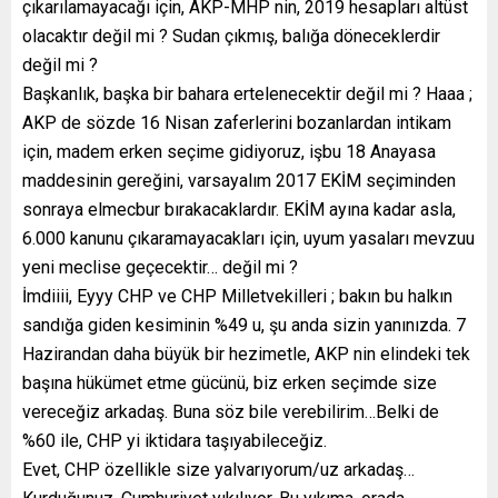
çıkarılamayacağı için, AKP-MHP nin, 2019 hesapları altüst
olacaktır değil mi ? Sudan çıkmış, balığa döneceklerdir
değil mi ?
Başkanlık, başka bir bahara ertelenecektir değil mi ? Haaa ;
AKP de sözde 16 Nisan zaferlerini bozanlardan intikam
için, madem erken seçime gidiyoruz, işbu 18 Anayasa
maddesinin gereğini, varsayalım 2017 EKİM seçiminden
sonraya elmecbur bırakacaklardır. EKİM ayına kadar asla,
6.000 kanunu çıkaramayacakları için, uyum yasaları mevzuu
yeni meclise geçecektir… değil mi ?
İmdiiii, Eyyy CHP ve CHP Milletvekilleri ; bakın bu halkın
sandığa giden kesiminin %49 u, şu anda sizin yanınızda. 7
Hazirandan daha büyük bir hezimetle, AKP nin elindeki tek
başına hükümet etme gücünü, biz erken seçimde size
vereceğiz arkadaş. Buna söz bile verebilirim…Belki de
%60 ile, CHP yi iktidara taşıyabileceğiz.
Evet, CHP özellikle size yalvarıyorum/uz arkadaş…