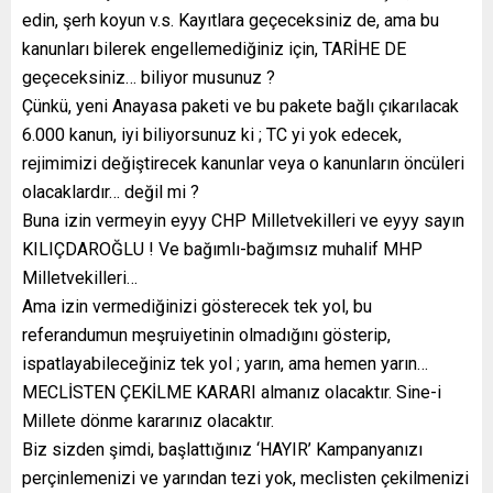
edin, şerh koyun v.s. Kayıtlara geçeceksiniz de, ama bu
kanunları bilerek engellemediğiniz için, TARİHE DE
geçeceksiniz… biliyor musunuz ?
Çünkü, yeni Anayasa paketi ve bu pakete bağlı çıkarılacak
6.000 kanun, iyi biliyorsunuz ki ; TC yi yok edecek,
rejimimizi değiştirecek kanunlar veya o kanunların öncüleri
olacaklardır… değil mi ?
Buna izin vermeyin eyyy CHP Milletvekilleri ve eyyy sayın
KILIÇDAROĞLU ! Ve bağımlı-bağımsız muhalif MHP
Milletvekilleri…
Ama izin vermediğinizi gösterecek tek yol, bu
referandumun meşruiyetinin olmadığını gösterip,
ispatlayabileceğiniz tek yol ; yarın, ama hemen yarın…
MECLİSTEN ÇEKİLME KARARI almanız olacaktır. Sine-i
Millete dönme kararınız olacaktır.
Biz sizden şimdi, başlattığınız ‘HAYIR’ Kampanyanızı
perçinlemenizi ve yarından tezi yok, meclisten çekilmenizi