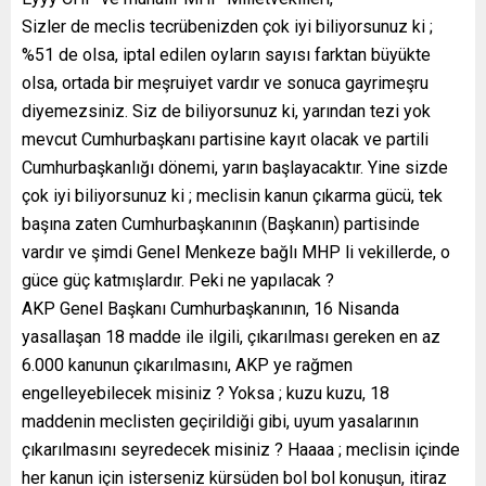
Sizler de meclis tecrübenizden çok iyi biliyorsunuz ki ;
%51 de olsa, iptal edilen oyların sayısı farktan büyükte
olsa, ortada bir meşruiyet vardır ve sonuca gayrimeşru
diyemezsiniz. Siz de biliyorsunuz ki, yarından tezi yok
mevcut Cumhurbaşkanı partisine kayıt olacak ve partili
Cumhurbaşkanlığı dönemi, yarın başlayacaktır. Yine sizde
çok iyi biliyorsunuz ki ; meclisin kanun çıkarma gücü, tek
başına zaten Cumhurbaşkanının (Başkanın) partisinde
vardır ve şimdi Genel Menkeze bağlı MHP li vekillerde, o
güce güç katmışlardır. Peki ne yapılacak ?
AKP Genel Başkanı Cumhurbaşkanının, 16 Nisanda
yasallaşan 18 madde ile ilgili, çıkarılması gereken en az
6.000 kanunun çıkarılmasını, AKP ye rağmen
engelleyebilecek misiniz ? Yoksa ; kuzu kuzu, 18
maddenin meclisten geçirildiği gibi, uyum yasalarının
çıkarılmasını seyredecek misiniz ? Haaaa ; meclisin içinde
her kanun için isterseniz kürsüden bol bol konuşun, itiraz