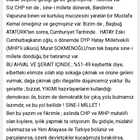
Siz CHP nin de ; sine-i millete dönerek, Bandırma
Vapuruna binen ve kurtuluş mucizesini yaratan bir Mustafa
Kemal örneğiniz ve geçmişiniz var. Bizim de ; Başbuğ
ATATÜRK’ten sonra, Cumhuriyet Tarihinde… HATAY Eski
Cumhurbaşkanın oğlu, o dönemde DYP Hatay Milletvekili
(MHP’li ülkücü) Murat SÖKMENOĞLU’nun tek başına sine-i
millete döndüğü, bir hatıramız var.
BU AHVAL VE ŞERAİT İÇİNDE ; %51-49 kaybettik diye,
elbetteki elimize silah alıp sokağa çıkmak ve önüne geleni
vurmak, dağa çıkmak gibi illegalite düşüncemiz yoktur. Bu
şeraitte ; bizzat, YIKIMI hazırlayanların kullandığı
demokrasi ile, bizim de demokratik bir çıkış yolu bulmamız
lazımdır, ve bu yol bellidir ! SİNE-İ MİLLET !
Ben bu yazım ve fikrimle ; aslında CHP ve MHP muhalifi
olan kişilere, iyilik yapmak ta istiyorum. Bu gidişle, müdahil
olunmazsa ve Yeni Anayasa ile Türkiye bölünür ve
parçalanırsa, özerk devletçikler kucağımıza bırakılırsa,