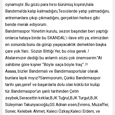
oynamıştır..Bu gözü para hırsı bürümüş kişinin,hala
Bandırma’da kalıp kalmadığını,Tesislerde yatıp yatmadığını,
antremanlara çıkıp çıkmadığını, gerçekten herkes gibi
bende merak ediyorum..
Bandırmaspor Yönetim kurulu, sezon başından beri yaptığı
onlarca hataya birde bu SKANDAL’ı ilave etti ya, elimizden
en sonunda bunu da görüp yaşayacaktık demekten başka
çare yok.Yani.. Sözün Bittiği Yer, bu olsa gerek..!
Atalarımızın dediği bu anlamlı sözü çok önemserim.”At
sahibine göre kişner “Böyle saça böyle traş”..!!
Aaaaa, bizler Bandırmalı ve Bandırmasporlular olarak
bunlara layık mıyız?Sanmıyorum, Çünkü Bandırmaspor
tarihi şan,şeref ve başarılarla dolu olan köklü bir kulüp
tür..Bandırmaspor’un şanlı tarihinden Çetin
zeybek,Seracettin kırklar,BJK Tuğrul,BJK Turgut,BJK
Süleyman Takunyacıoğlu,GS Adnan esen,Evrens, Muzaffer,
Soner, Kelebek Ahmet, Kaleci Özkay,Kaleci Erdem, ve