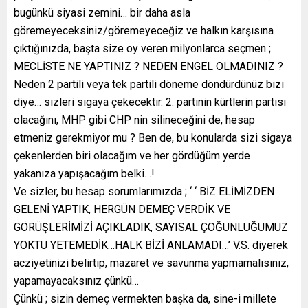
bugünkü siyasi zemini… bir daha asla
göremeyeceksiniz/göremeyeceğiz ve halkın karşısına
çıktığınızda, başta size oy veren milyonlarca seçmen ;
MECLİSTE NE YAPTINIZ ? NEDEN ENGEL OLMADINIZ ?
Neden 2 partili veya tek partili döneme döndürdünüz bizi
diye… sizleri sigaya çekecektir. 2. partinin kürtlerin partisi
olacağını, MHP gibi CHP nin silineceğini de, hesap
etmeniz gerekmiyor mu ? Ben de, bu konularda sizi sigaya
çekenlerden biri olacağım ve her gördüğüm yerde
yakanıza yapışacağım belki…!
Ve sizler, bu hesap sorumlarımızda ; ‘ ‘ BİZ ELİMİZDEN
GELENİ YAPTIK, HERGÜN DEMEÇ VERDİK VE
GÖRÜŞLERİMİZİ AÇIKLADIK, SAYISAL ÇOĞUNLUĞUMUZ
YOKTU YETEMEDİK…HALK BİZİ ANLAMADI…’ V.S. diyerek
acziyetinizi belirtip, mazaret ve savunma yapmamalısınız,
yapamayacaksınız çünkü…
Çünkü ; sizin demeç vermekten başka da, sine-i millete