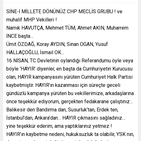
SİNE-İ MİLLETE DÖNÜNÜZ CHP MECLİS GRUBU ! ve
muhalif MHP Vekilleri !
Namık HAVUTÇA, Mehmet TÜM, Ahmet AKIN, Muharrem
İNCE başta…
Ümit ÖZDAĞ, Koray AYDIN, Sinan OGAN, Yusuf
HALLAÇOĞLU, İsmail OK…
16 NİSAN, TC Devletinin oylandığı Referandumu öyle veya
böyle ‘HAYIR’ diyenler, en başta da Cumhuriyetin Kurucusu
olan, HAYIR kampanyasını yürüten Cumhuriyet Halk Partisi
kaybetmiştir. HAYIR’ın kazanması için süreçte geceli
gündüzlü kampanya yürüten bu vekillerimize, arkadaşlarına
önce teşekkür ediyorum, gerçekten fedakarane çalıştınız…
Balıkesir den Bandırma dan, Susurluk’tan, Erdek ten,
İstanbul’dan, Ankara’dan… HAYIR çıkmasını sağladınız…
yine teşekkür ederim, ama yaptıklarınız yetmez !
HAYIR’ın kaybetme nedeni, hukuksuzluk ta olabilir, YSK nın,