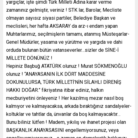
yargıçlar, işte şimdi Türk Milleti Adına karar verme
zamanınız gelmiştir, veriniz ! STK lar, Barolar, Mecliste
olmayan sayısız siyasi partiler, Belediye Başkan ve
meclisleri, her hafta AKSARAY da arz-ı endam yapan
Muhtarlarımız, seçilmişlerin tamamı, atanmış Müsteşarlar-
Genel Müdürler, yasama ve yürütme ve yargıda ve dahi
orduda bulunan bütün vatanseverler…sizler de SİNE-İ
MİLLETE DÖNÜNÜZ !
Hepiniz Başbuğ ATATÜRK olunuz ! Murat SÖKMENOĞLU
olunuz ! “ANAYASANIN İLK DÖRT MADDESİNE
DOKUNULURSA, TÜRK MİLLETİ’NİN SİLAHLI DİRENİŞ
HAKKI DOĞAR.” fikriyatına itibar ediniz, halkın
mecburiyetini önleyeniz ! Her kazılmış mezar nasıl boş
kalmıyor ve kalmayacaksa, arkada bıraktığınız sandalyeler-
koltuklar ve tahtlar da, ünvanlar da boş kalmayacaktır…
Bunu biliniz lütfen ! Madem, yıkılış ve ihanet projesi olan
BAŞKANLIK ANAYASASINI engellemiyorsunuz, veya