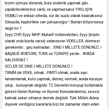
bizim içimize dönerek, bize önderlik yapmak gibi…
yapabilecekleriniz vardı, ve yapmazsanız YIKILIŞIN
VEBALİ ve enkazı altında, siz de suçlu olarak kalacaksınız.
Enkazda, hepbirlikte can çekişeceğiz ! Bunları biliyorsunuz
değil mi ?
Eyyy CHP, Eyyy MHP Muhalif milletvekilleri, Eyyy (kripto
olarak orda burda varsa) vatansever VEKİLLER, dönmesi
gerekenler… geç kalmadan… SİNE-İ MİLLETE DÖNÜNÜZ..!
BAŞBUĞ ATATÜRK, TÜRK ve TÜRKİYE yerde… AYAĞA
KALDIRINIZ !
SİZLER DE SİNE-İ MİLLETE DÖNÜNÜZ !
TBMM de VEKİL olmak ; PARTİ olmak, orada sayı
tamamlamak, kulis yapmak, demeç vermek, arada kürsüye
çıkıp… konuşmak değildir. T.C.Devletini koruyup kollamakla
görevli Genel Kurmay ve Kuvvet Komutanlarımız, sessiz
kalmak asker olmanız demek değildir. Türk Milleti Adına
diyerek verdiğiniz kararlarla bizi bir zamanlar idam eden