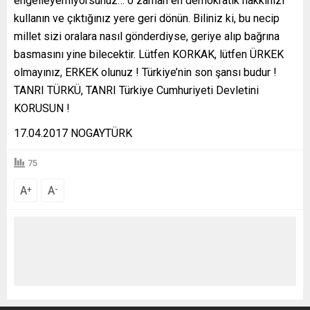
engelleyemiyorsunuz… o zaman en demokratik hakkınızı
kullanın ve çıktığınız yere geri dönün. Biliniz ki, bu necip
millet sizi oralara nasıl gönderdiyse, geriye alıp bağrına
basmasını yine bilecektir. Lütfen KORKAK, lütfen ÜRKEK
olmayınız, ERKEK olunuz ! Türkiye’nin son şansı budur !
TANRI TÜRKÜ, TANRI Türkiye Cumhuriyeti Devletini
KORUSUN !
17.04.2017 NOGAYTÜRK
75
A
A
+
-