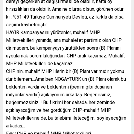
dereyi geçerken at değiştirmesi de olabilir, hatta oy
hırsızlıkları da olabilir. Ama ne olursa olsun, görünen odur
ki ; %51-49 Türkiye Cumhuriyeti Devleti, az farkla da olsa
seçimi kaybetmiştir.
HAYIR Kampanyasını yürütenler, muhalif MHP
Milletvekilleri yanında, ana muhalefet partimiz olan CHP
dir madem, bu kampanyayı yürüttükten sonra (B) Planını
uygulamak sorumluluğundan, CHP artık kaçamaz. Muhalif,
MHP Milletvekilleri de kaçamaz…
CHP nin, muhalif MHP lilerin bir (B) Planı var mıdır yokmu
dur bilemem…Ama ben NOGAYTÜRK ün (B) Planı olarak bu
beklentim vardır ve beklentimi (benim gibi düşünen
milyonlar vardır.) açıklıyorum arkadaş. Beğenirsiniz,
beğenmezsiniz..! Bu fikrimi her sahada, her zeminde
açıklayacağım ve her gördüğüm CHP-muhalif MHP
Milletvekillerine de, bu talebimi ileteceğim, söyleyeceğim
arkadaş…
Eyyy CHP ve muhalif MHP Milletvekilleri,