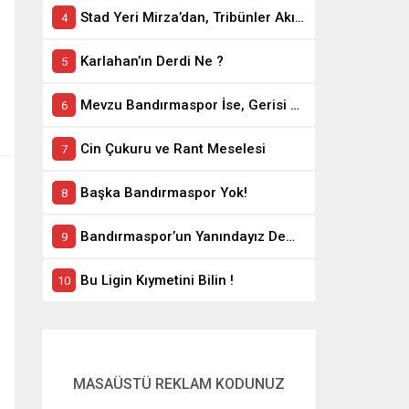
Stad Yeri Mirza’dan, Tribünler Akın’dan: Geriye Bakanlık Kaldı.
Karlahan’ın Derdi Ne ?
Mevzu Bandırmaspor İse, Gerisi Teferruattır
Cin Çukuru ve Rant Meselesi
Başka Bandırmaspor Yok!
Bandırmaspor’un Yanındayız Demekle Olmuyor!
Bu Ligin Kıymetini Bilin !
MASAÜSTÜ REKLAM KODUNUZ