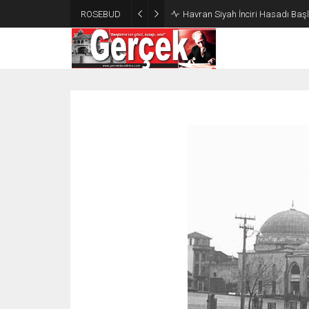
ROSEBUD
Havran Siyah İnciri Hasadı Başla