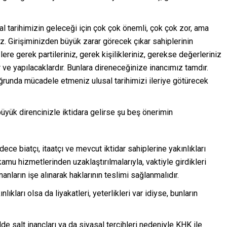
sal tarihimizin geleceği için çok çok önemli, çok çok zor, ama
uz. Girişiminizden büyük zarar görecek çıkar sahiplerinin
zlere gerek partileriniz, gerek kişilikleriniz, gerekse değerleriniz
r ve yapılacaklardır. Bunlara direneceğinize inancımız tamdır.
 uğrunda mücadele etmeniz ulusal tarihimizi ileriye götürecek
 büyük direncinizle iktidara gelirse şu beş önerimin
dece biatçı, itaatçı ve mevcut iktidar sahiplerine yakınlıkları
mu hizmetlerinden uzaklaştırılmalarıyla, vaktiyle girdikleri
anların işe alınarak haklarının teslimi sağlanmalıdır.
ıkları olsa da liyakatleri, yeterlikleri var idiyse, bunların
lde salt inançları ya da siyasal tercihleri nedeniyle KHK ile