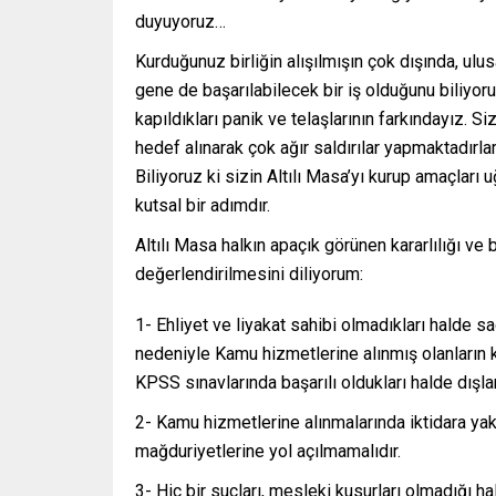
duyuyoruz…
Kurduğunuz birliğin alışılmışın çok dışında, ulu
gene de başarılabilecek bir iş olduğunu biliyor
kapıldıkları panik ve telaşlarının farkındayız. Si
hedef alınarak çok ağır saldırılar yapmaktadırla
Biliyoruz ki sizin Altılı Masa’yı kurup amaçları
kutsal bir adımdır.
Altılı Masa halkın apaçık görünen kararlılığı ve
değerlendirilmesini diliyorum:
1- Ehliyet ve liyakat sahibi olmadıkları halde sa
nedeniyle Kamu hizmetlerine alınmış olanların ka
KPSS sınavlarında başarılı oldukları halde dışlan
2- Kamu hizmetlerine alınmalarında iktidara yakınl
mağduriyetlerine yol açılmamalıdır.
3- Hiç bir suçları, mesleki kusurları olmadığı ha