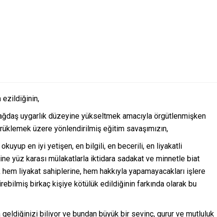
ezildiğinin,
çağdaş uygarlık düzeyine yükseltmek amacıyla örgütlenmişken
rüklemek üzere yönlendirilmiş eğitim savaşımızın,
yup en iyi yetişen, en bilgili, en becerili, en liyakatli
rine yüz karası mülakatlarla iktidara sadakat ve minnetle biat
k hem liyakat sahiplerine, hem hakkıyla yapamayacakları işlere
irebilmiş birkaç kişiye kötülük edildiğinin farkında olarak bu
a geldiğinizi biliyor ve bundan büyük bir sevinç, gurur ve mutluluk