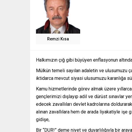
Remzi Kısa
Halkımızın çığ gibi büyüyen enflasyonun altında 
Mülkün temeli sayılan adaletin ve ulusumuzu 
iktidarca mevcut siyasi ulusumuzu karanlığa sü
Kamu hizmetlerinde görev almak üzere yıllarca oku
gençlerimizi dışlayıp adil ve dürüst sınavlar ye
edecek zavallıları devlet kadrolarına doldurara
alınan zavallılara hem de arada liyakatiyle işe g
gidişe,
Bir “DUR!” deme niyet ve duyarlılığıyla bir aray