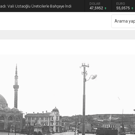
GRAM ALTIN
DOLAR
EURO
dı: Vali Ustaoğlu Üreticilerle Bahçeye İndi
6.520,79
47,5952
55,0575