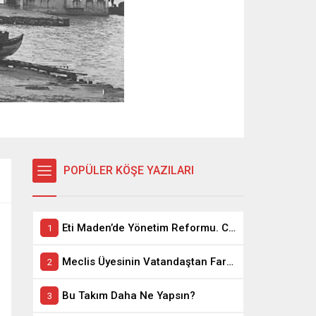
POPÜLER KÖŞE YAZILARI
Eti Maden’de Yönetim Reformu. CEO Modeli’nde Kadro / Taşeron İşçilik Ayrımı Kalkıyor
Meclis Üyesinin Vatandaştan Farkı Ne ?
Bu Takım Daha Ne Yapsın?