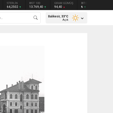
STERLİN
BIST 100
GRAM GÜMÜŞ
BITCOIN
ETHEREU
64,2502
13.769,40
94,40
₺
₺
Balıkesir,
33
°C
Açık