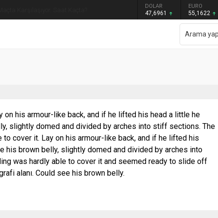
GRAM ALTIN
DOLAR
EURO
Maçta Karşılaşıyor. Saat Kaçta?
6.655,83
47,6961
55,1622
y on his armour-like back, and if he lifted his head a little he
y, slightly domed and divided by arches into stiff sections. The
to cover it. Lay on his armour-like back, and if he lifted his
ee his brown belly, slightly domed and divided by arches into
ding was hardly able to cover it and seemed ready to slide off
rafi alanı. Could see his brown belly.