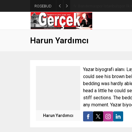
ROSEBUD
Bandırmaspor İstanbulspor İlk 
Harun Yardımcı
Yazar biyografi alanı. La
could see his brown bell
bedding was hardly able 
head a little he could s
stiff sections. The bed
any moment. Yazar biyog
Harun Yardımcı