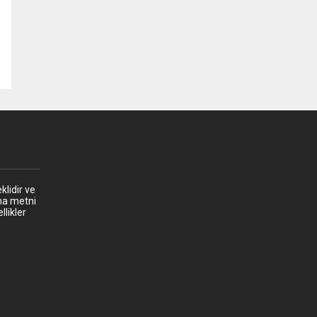
klidir ve
ma metni
llikler