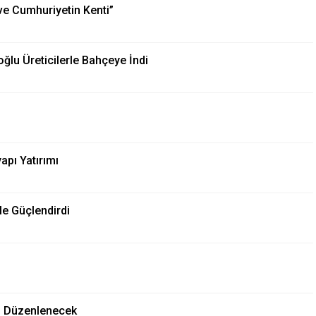
ve Cumhuriyetin Kenti”
oğlu Üreticilerle Bahçeye İndi
apı Yatırımı
le Güçlendirdi
i” Düzenlenecek