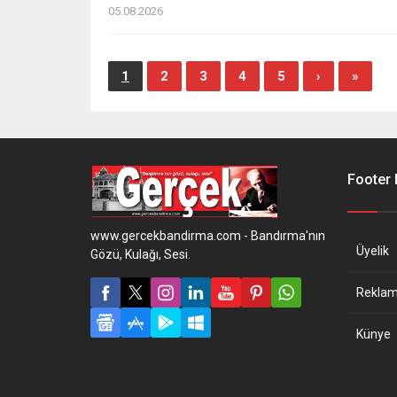
05.08.2026
1
2
3
4
5
›
»
Footer
www.gercekbandirma.com - Bandırma'nın
Üyelik
Gözü, Kulağı, Sesi.
Reklam 
Künye