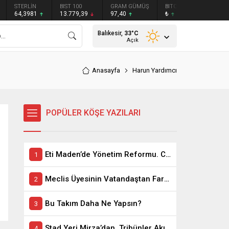
STERLİN
BIST 100
GRAM GÜMÜŞ
BITCOIN
ETHEREU
64,3981
13.779,39
97,40
₺
₺
Balıkesir,
33
°C
Açık
Anasayfa
Harun Yardımcı
POPÜLER KÖŞE YAZILARI
Eti Maden’de Yönetim Reformu. CEO Modeli’nde Kadro / Taşeron İşçilik Ayrımı Kalkıyor
Meclis Üyesinin Vatandaştan Farkı Ne ?
Bu Takım Daha Ne Yapsın?
Stad Yeri Mirza’dan, Tribünler Akın’dan: Geriye Bakanlık Kaldı.