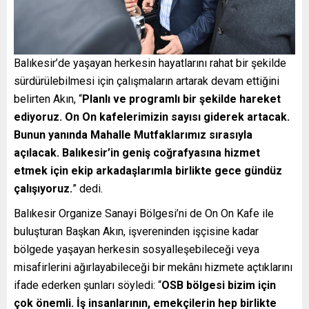
Balıkesir’de yaşayan herkesin hayatlarını rahat bir şekilde
sürdürülebilmesi için çalışmaların artarak devam ettiğini
belirten Akın, “
Planlı ve programlı bir şekilde hareket
ediyoruz. On On kafelerimizin sayısı giderek artacak.
Bunun yanında Mahalle Mutfaklarımız sırasıyla
açılacak. Balıkesir’in geniş coğrafyasına hizmet
etmek için ekip arkadaşlarımla birlikte gece gündüz
çalışıyoruz.
” dedi.
Balıkesir Organize Sanayi Bölgesi’ni de On On Kafe ile
buluşturan Başkan Akın, işvereninden işçisine kadar
bölgede yaşayan herkesin sosyalleşebileceği veya
misafirlerini ağırlayabileceği bir mekânı hizmete açtıklarını
ifade ederken şunları söyledi: “
OSB bölgesi bizim için
çok önemli. İş insanlarının, emekçilerin hep birlikte