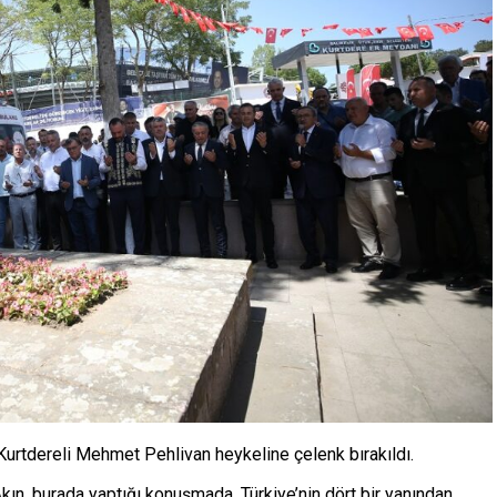
Kurtdereli Mehmet Pehlivan heykeline çelenk bırakıldı.
ın, burada yaptığı konuşmada, Türkiye’nin dört bir yanından