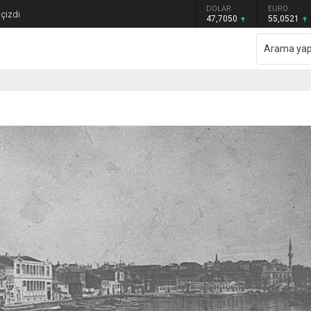
GRAM ALTIN
DOLAR
EURO
çizdi
6.614,69
47,7050
55,0521