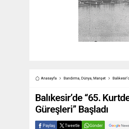
Anasayfa
Bandırma
,
Dünya
,
Manşet
Balıkesir’
Balıkesir’de “65. Kurtd
Güreşleri” Başladı
Paylaş
Tweetle
Gönder