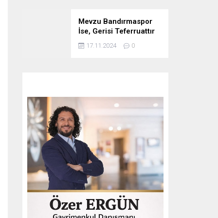
Mevzu Bandırmaspor
İse, Gerisi Teferruattır
17.11.2024
0