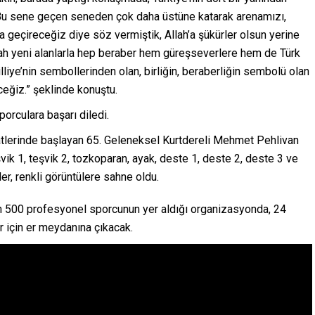
 “Bu sene geçen seneden çok daha üstüne katarak arenamızı,
a geçireceğiz diye söz vermiştik, Allah’a şükürler olsun yerine
llah yeni alanlarla hep beraber hem güreşseverlere hem de Türk
illiye’nin sembollerinden olan, birliğin, beraberliğin sembolü olan
eğiz.” şeklinde konuştu.
orculara başarı diledi.
tlerinde başlayan 65. Geleneksel Kurtdereli Mehmet Pehlivan
vik 1, teşvik 2, tozkoparan, ayak, deste 1, deste 2, deste 3 ve
er, renkli görüntülere sahne oldu.
bin 500 profesyonel sporcunun yer aldığı organizasyonda, 24
 için er meydanına çıkacak.