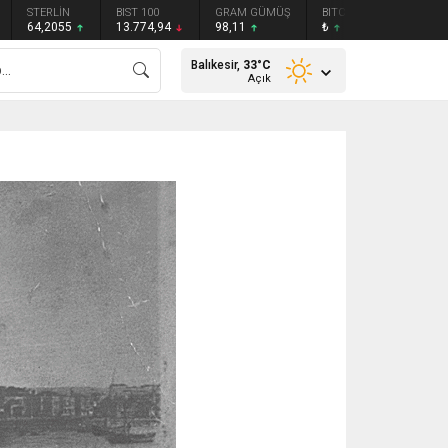
STERLİN
BIST 100
GRAM GÜMÜŞ
BITCOIN
ETHEREU
64,2055
13.774,94
98,11
₺
₺
Balıkesir,
33
°C
Açık