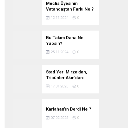
Meclis Üyesinin
Vatandaştan Farkı Ne ?
12.11.2024
0
Bu Takım Daha Ne
Yapsın?
25.11.2024
0
Stad Yeri Mirza’dan,
Tribünler Akın’dan:
Geriye Bakanlık Kaldı.
17.01.2025
0
Karlahan’ın Derdi Ne ?
07.02.2025
0