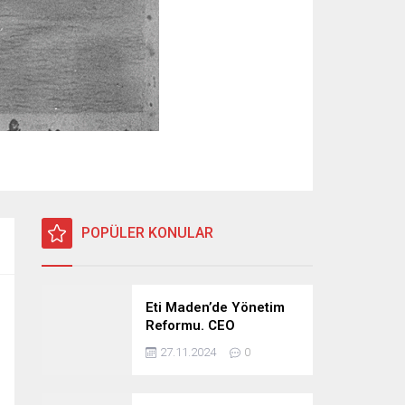
POPÜLER KONULAR
Eti Maden’de Yönetim
Reformu. CEO
Modeli’nde Kadro /
27.11.2024
0
Taşeron İşçilik Ayrımı
Kalkıyor