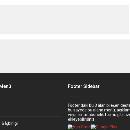
 Menü
Footer Sidebar
Footer’daki bu 3 alan bileşen deste
bu sayede bu alana menü, açıkla
veya email abonelik formu gibi öze
ekleyebilirsiniz.
& İşbirliği