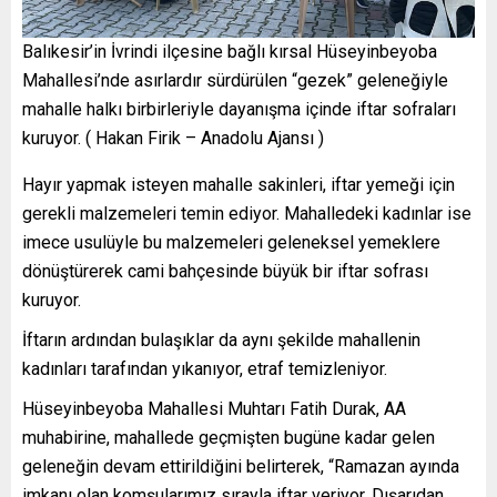
Balıkesir’in İvrindi ilçesine bağlı kırsal Hüseyinbeyoba
Mahallesi’nde asırlardır sürdürülen “gezek” geleneğiyle
mahalle halkı birbirleriyle dayanışma içinde iftar sofraları
kuruyor. ( Hakan Firik – Anadolu Ajansı )
Hayır yapmak isteyen mahalle sakinleri, iftar yemeği için
gerekli malzemeleri temin ediyor. Mahalledeki kadınlar ise
imece usulüyle bu malzemeleri geleneksel yemeklere
dönüştürerek cami bahçesinde büyük bir iftar sofrası
kuruyor.
İftarın ardından bulaşıklar da aynı şekilde mahallenin
kadınları tarafından yıkanıyor, etraf temizleniyor.
Hüseyinbeyoba Mahallesi Muhtarı Fatih Durak, AA
muhabirine, mahallede geçmişten bugüne kadar gelen
geleneğin devam ettirildiğini belirterek, “Ramazan ayında
imkanı olan komşularımız sırayla iftar veriyor. Dışarıdan