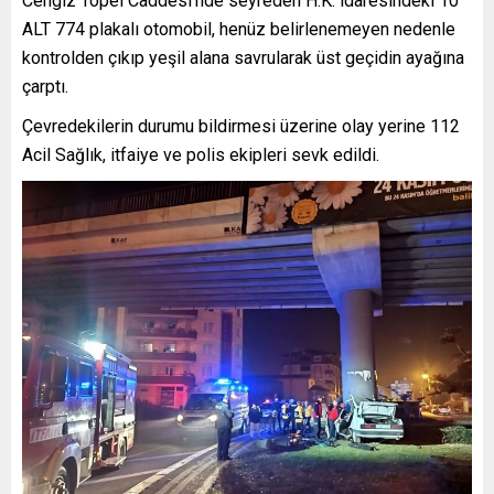
Cengiz Topel Caddesi’nde seyreden H.K. idaresindeki 10
ALT 774 plakalı otomobil, henüz belirlenemeyen nedenle
kontrolden çıkıp yeşil alana savrularak üst geçidin ayağına
çarptı.
Çevredekilerin durumu bildirmesi üzerine olay yerine 112
Acil Sağlık, itfaiye ve polis ekipleri sevk edildi.