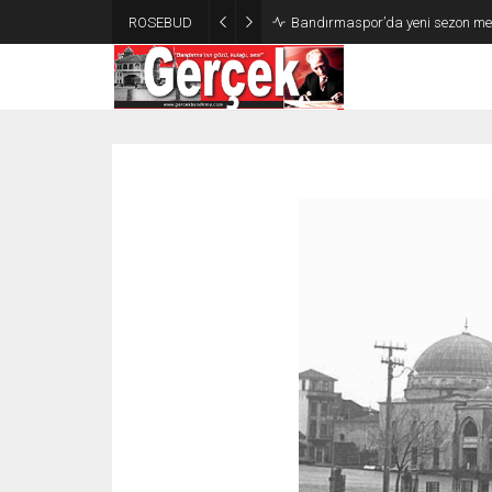
ROSEBUD
Bandırmaspor İstanbulspor İlk 