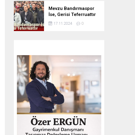
Mevzu Bandırmaspor
İse, Gerisi Teferruattır
17.11.2024
0