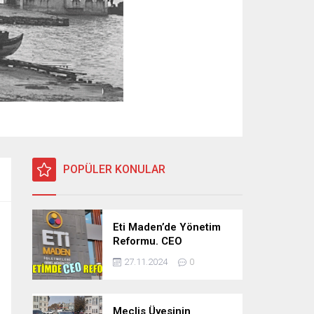
POPÜLER KONULAR
Eti Maden’de Yönetim
Reformu. CEO
Modeli’nde Kadro /
27.11.2024
0
Taşeron İşçilik Ayrımı
Kalkıyor
Meclis Üyesinin