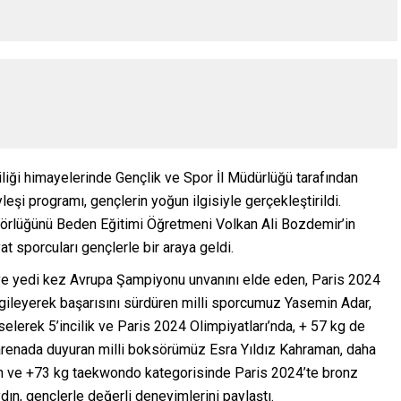
liği himayelerinde Gençlik ve Spor İl Müdürlüğü tarafından
şi programı, gençlerin yoğun ilgisiyle gerçekleştirildi.
örlüğünü Beden Eğitimi Öğretmeni Volkan Ali Bozdemir’in
at sporcuları gençlerle bir araya geldi.
e yedi kez Avrupa Şampiyonu unvanını elde eden, Paris 2024
rgileyerek başarısını sürdüren milli sporcumuz Yasemin Adar,
elerek 5’incilik ve Paris 2024 Olimpiyatları’nda, + 57 kg de
 arenada duyuran milli boksörümüz Esra Yıldız Kahraman, daha
n ve +73 kg taekwondo kategorisinde Paris 2024’te bronz
n, gençlerle değerli deneyimlerini paylaştı.