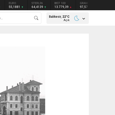
STERLİN
BIST 100
GRAM GÜMÜŞ
BITCOIN
ETHEREU
64,4139
13.779,39
97,57
₺
₺
Balıkesir,
22
°C
Açık