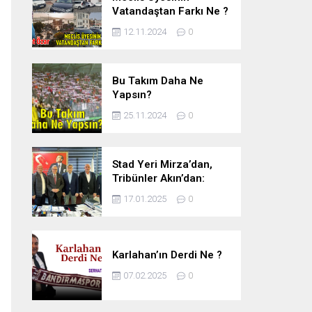
Vatandaştan Farkı Ne ?
12.11.2024
0
Bu Takım Daha Ne
Yapsın?
25.11.2024
0
Stad Yeri Mirza’dan,
Tribünler Akın’dan:
Geriye Bakanlık Kaldı.
17.01.2025
0
Karlahan’ın Derdi Ne ?
07.02.2025
0