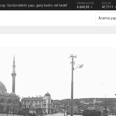
GRAM ALTIN
DOLAR
EURO
Maçta Karşılaşıyor. Saat Kaçta?
6.660,55
47,7111
55,1881