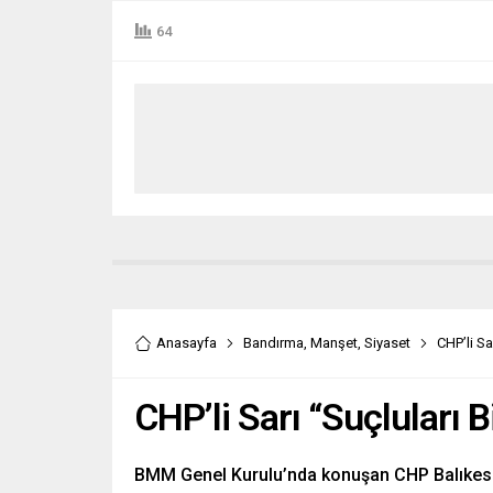
64
Anasayfa
Bandırma
,
Manşet
,
Siyaset
CHP’li Sar
CHP’li Sarı “Suçluları Bi
BMM Genel Kurulu’nda konuşan CHP Balıkesir 