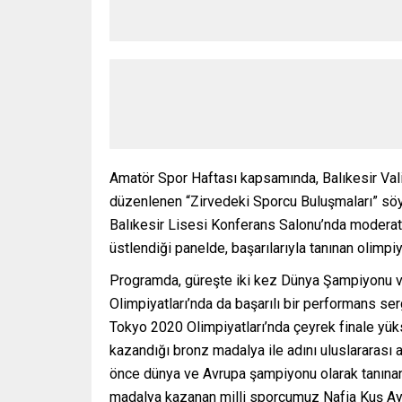
Amatör Spor Haftası kapsamında, Balıkesir Vali
düzenlenen “Zirvedeki Sporcu Buluşmaları” söyle
Balıkesir Lisesi Konferans Salonu’nda moderat
üstlendiği panelde, başarılarıyla tanınan olimpiy
Programda, güreşte iki kez Dünya Şampiyonu v
Olimpiyatları’nda da başarılı bir performans se
Tokyo 2020 Olimpiyatları’nda çeyrek finale yüks
kazandığı bronz madalya ile adını uluslararası
önce dünya ve Avrupa şampiyonu olarak tanına
madalya kazanan milli sporcumuz Nafia Kuş Aydı