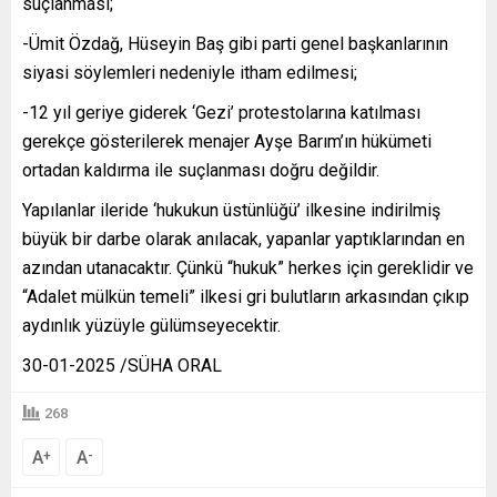
suçlanması;
-Ümit Özdağ, Hüseyin Baş gibi parti genel başkanlarının
siyasi söylemleri nedeniyle itham edilmesi;
-12 yıl geriye giderek ‘Gezi’ protestolarına katılması
gerekçe gösterilerek menajer Ayşe Barım’ın hükümeti
ortadan kaldırma ile suçlanması doğru değildir.
Yapılanlar ileride ‘hukukun üstünlüğü’ ilkesine indirilmiş
büyük bir darbe olarak anılacak, yapanlar yaptıklarından en
azından utanacaktır. Çünkü “hukuk” herkes için gereklidir ve
“Adalet mülkün temeli” ilkesi gri bulutların arkasından çıkıp
aydınlık yüzüyle gülümseyecektir.
30-01-2025 /SÜHA ORAL
268
A
A
+
-