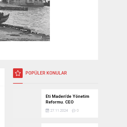
POPÜLER KONULAR
Eti Maden’de Yönetim
Reformu. CEO
Modeli’nde Kadro /
27.11.2024
0
Taşeron İşçilik Ayrımı
Kalkıyor