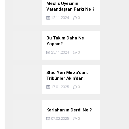
Meclis Üyesinin
Vatandaştan Farkı Ne ?
12.11.2024
0
Bu Takım Daha Ne
Yapsın?
25.11.2024
0
Stad Yeri Mirza’dan,
Tribünler Akın’dan:
Geriye Bakanlık Kaldı.
17.01.2025
0
Karlahan’ın Derdi Ne ?
07.02.2025
0