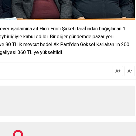
er işadamına ait Hicri Ercili Şirketi tarafından bağışlanan 1
oybirliğiyle kabul edildi. Bir diğer gündemde pazar yeri
 ve 90 Tl lik mevcut bedel Ak Parti’den Göksel Karlahan ‘ın 200
şgaliyesi 360 TL ye yükseltildi.
A
A
+
-