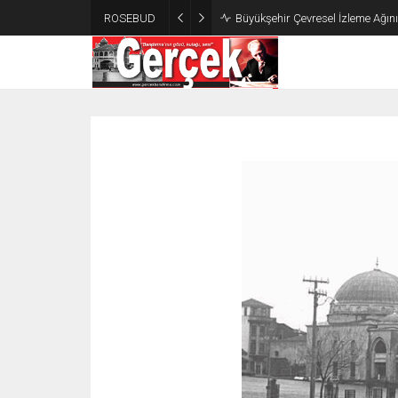
ROSEBUD
Büyükşehir Çevresel İzleme Ağın