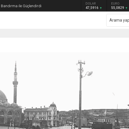
GRAM ALTIN
DOLAR
EURO
ı Bandırma ile Güçlendirdi
6.521,34
47,5916
55,0829