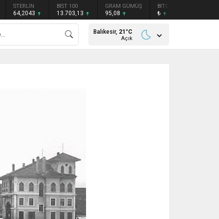
STERLİN
BIST 100
GRAM GÜMÜŞ
BITCOIN
ETHEREU
64,2043
13.703,13
95,08
₺
₺
Balıkesir,
21
°C
Açık