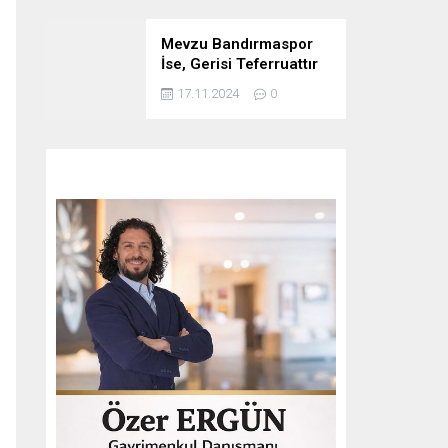
Mevzu Bandırmaspor
İse, Gerisi Teferruattır
17.11.2024
0