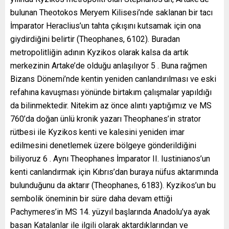
bulunan Theotokos Meryem Kilisesi’nde saklanan bir tacı
İmparator Heraclius’un tahta çıkışını kutsamak için ona
giydirdiğini belirtir (Theophanes, 6102). Buradan
metropolitliğin adının Kyzikos olarak kalsa da artık
merkezinin Artake’de olduğu anlaşılıyor 5 . Buna rağmen
Bizans Dönemi’nde kentin yeniden canlandırılması ve eski
refahına kavuşması yönünde birtakım çalışmalar yapıldığı
da bilinmektedir. Nitekim az önce alıntı yaptığımız ve MS
760’da doğan ünlü kronik yazarı Theophanes’in strator
rütbesi ile Kyzikos kenti ve kalesini yeniden imar
edilmesini denetlemek üzere bölgeye gönderildiğini
biliyoruz 6 . Aynı Theophanes İmparator II. Iustinianos’un
kenti canlandırmak için Kıbrıs’dan buraya nüfus aktarımında
bulunduğunu da aktarır (Theophanes, 6183). Kyzikos’un bu
sembolik öneminin bir süre daha devam ettiği
Pachymeres’in MS 14. yüzyıl başlarında Anadolu’ya ayak
basan Katalanlar ile ilgili olarak aktardıklarından ve