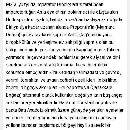
MS 3. yüzyılda İmparator Diocletianus tarafından
imparatorluğun Asia eyaletinin bölünmesi ile oluşturulan
Hellespontos eyaleti, batıda Troas’dan başlayarak doğuda
Bithynia’ya kadar uzanan alanda Propontis’in (Marmara
Denizi) güney kıyılarını kapsar. Antik Çağ’dan bu yana
birçok kültür ve yerleşime ev sahipliği yapmış olan bu
bölge içerisinde yer alan ve bugün Kapıdağ olarak bilinen
yarımada ile çevresindeki adalar ise; gerek siyasi ve dini
gerekse askeri ve stratejik olarak daima önemli bir
konumda olmuşlardır. Zira Kapıdağ Yarımadası ve çevresi,
verimli toprakları ve uygun coğrafi özellikleri ile birlikte,
önemli bir geçiş aksı olan Hellespontos’a (Çanakkale
Boğazı) alternatif olarak kullanılan doğal yolların başlangıç
noktasında yer almaktadır. Başkent Constantinopolis ile
başta Batı Anadolu olmak üzere güneyde yer alan eyaletler
ve önemli kentler arasında kara yolu ulaşımını sağlayan
yolların buradan başlaması, bölgeyi hayli stratejik bir