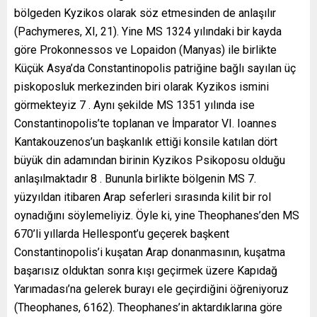
bölgeden Kyzikos olarak söz etmesinden de anlaşılır
(Pachymeres, XI, 21). Yine MS 1324 yılındaki bir kayda
göre Prokonnessos ve Lopaidon (Manyas) ile birlikte
Küçük Asya’da Constantinopolis patriğine bağlı sayılan üç
piskoposluk merkezinden biri olarak Kyzikos ismini
görmekteyiz 7 . Aynı şekilde MS 1351 yılında ise
Constantinopolis’te toplanan ve İmparator VI. Ioannes
Kantakouzenos’un başkanlık ettiği konsile katılan dört
büyük din adamından birinin Kyzikos Psikoposu olduğu
anlaşılmaktadır 8 . Bununla birlikte bölgenin MS 7.
yüzyıldan itibaren Arap seferleri sırasında kilit bir rol
oynadığını söylemeliyiz. Öyle ki, yine Theophanes’den MS
670’li yıllarda Hellespont’u geçerek başkent
Constantinopolis’i kuşatan Arap donanmasının, kuşatma
başarısız olduktan sonra kışı geçirmek üzere Kapıdağ
Yarımadası’na gelerek burayı ele geçirdiğini öğreniyoruz
(Theophanes, 6162). Theophanes’in aktardıklarına göre