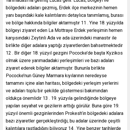
Yarımadası’na gelmiş Lucas gelir. Lucas, bölgeyi ve
bölgedeki adaları gezmiş, Erdek ilçe merkezinin hemen
yanı başındaki kale kalıntılarını detaylıca tanımlamış, burası
ve bölge hakkında bilgiler aktarmıştır 11 . Yine 18. yüzyılda
bölgeyi ziyaret eden La Mottraye Erdek yerleşimin hemen
karşısındaki Zeytinli Ada ve ada üzerindeki manastır ile
birlikte diğer adalara yaptığı ziyaretlerden bahsetmektedir
12 . Bir diğer 18. yüzyıl gezgini Pococke’de başta Kyzikos
olmak üzere yarımadadaki yerleşimleri ve bazı adaları
ziyaret ederek bilgiler aktarmıştır. Bununla birlikte
Pococke’nun Güney Marmara kıyılarının neredeyse
tamamını içine alan haritası, bölgedeki yerleşim yerlerini
ve adaları toplu bir şekilde göstermesi bakımından
oldukça önemlidir 13 . 19. yüzyıla gelindiğinde bölgeye
yapılan seyahat ve gezilerin arttığı görülür. Buna göre 19.
yüzyıl önemli gezginlerinden Prokesh’in bölgedeki adalara
bazı ziyaretler gerçekleştirdiği, bu adalar üzerinde çeşitli
kalıntılara rastladığını biliyoruz 14 . Yine benzer tarihlerde