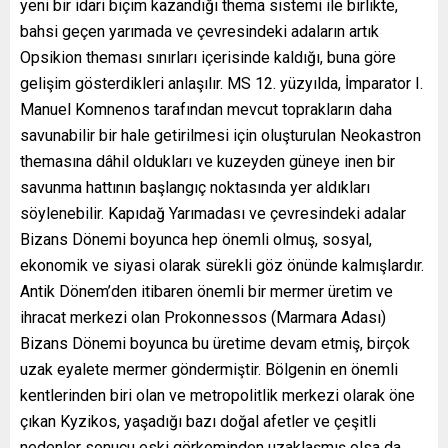
yeni bir idari biçim kazandığı thema sistemi ile birlikte,
bahsi geçen yarımada ve çevresindeki adaların artık
Opsikion theması sınırları içerisinde kaldığı, buna göre
gelişim gösterdikleri anlaşılır. MS 12. yüzyılda, İmparator I.
Manuel Komnenos tarafından mevcut toprakların daha
savunabilir bir hale getirilmesi için oluşturulan Neokastron
themasına dâhil oldukları ve kuzeyden güneye inen bir
savunma hattının başlangıç noktasında yer aldıkları
söylenebilir. Kapıdağ Yarımadası ve çevresindeki adalar
Bizans Dönemi boyunca hep önemli olmuş, sosyal,
ekonomik ve siyasi olarak sürekli göz önünde kalmışlardır.
Antik Dönem’den itibaren önemli bir mermer üretim ve
ihracat merkezi olan Prokonnessos (Marmara Adası)
Bizans Dönemi boyunca bu üretime devam etmiş, birçok
uzak eyalete mermer göndermiştir. Bölgenin en önemli
kentlerinden biri olan ve metropolitlik merkezi olarak öne
çıkan Kyzikos, yaşadığı bazı doğal afetler ve çeşitli
nedenler sonucu eski görkeminden uzaklaşmış olsa da,