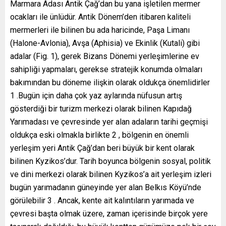
Marmara Adası Antik Çağ’dan bu yana işletilen mermer
ocakları ile ünlüdür. Antik Dönem’den itibaren kaliteli
mermerleri ile bilinen bu ada haricinde, Paşa Limanı
(Halone-Avlonia), Avşa (Aphisia) ve Ekinlik (Kutali) gibi
adalar (Fig. 1), gerek Bizans Dönemi yerleşimlerine ev
sahipliği yapmaları, gerekse stratejik konumda olmaları
bakımından bu döneme ilişkin olarak oldukça önemlidirler
1 .Bugün için daha çok yaz aylarında nüfusun artış
gösterdiği bir turizm merkezi olarak bilinen Kapıdağ
Yarımadası ve çevresinde yer alan adaların tarihi geçmişi
oldukça eski olmakla birlikte 2 , bölgenin en önemli
yerleşim yeri Antik Çağ’dan beri büyük bir kent olarak
bilinen Kyzikos’dur. Tarih boyunca bölgenin sosyal, politik
ve dini merkezi olarak bilinen Kyzikos’a ait yerleşim izleri
bugün yarımadanın güneyinde yer alan Belkıs Köyü’nde
görülebilir 3 . Ancak, kente ait kalıntıların yarımada ve
çevresi başta olmak üzere, zaman içerisinde birçok yere