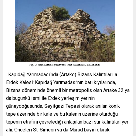
. Kapıdağ Yarımadası’nda (Artake) Bizans Kalıntıları: a. Erdek Kalesi: Kapıdağ Yarımadası’nın batı kıyılarında, Bizans döneminde önemli bir metropolis olan Artake 32 ya da bugünkü ismi ile Erdek yerleşim yerinin güneydoğusunda, Seyitgazi Tepesi olarak anılan konik tepe üzerinde bir kale ve bu kalenin üzerine oturduğu tepenin etrafını çevrelediği anlaşılan bazı sur kalıntıları yer alır. Önceleri St. Simeon ya da Murad bayırı olarak adlandırılan kale kalıntısının yer aldığı bu tepeden Strabon (XII. 8.11), Melanos Burnu olarak söz eder. Nitekim, Talbert tarafından hazırlanan Barrington Atlas’da da burasının Melanos olarak işaretlendiği görülür 33 . İlk olarak 17. yüzyılda ünlü gezgin J. Covel tarafından ziyaret edilen bu tepe ve kale kalıntısı 34 , sonrasında birçok gezginin notları arasında zikredilmiştir. Lucas tarafından yaklaşık bir yüz yıl sonra görülen ve oldukça sağlam, dış görünüşü bakımından estetik bir yapı olarak tanımlanan kale kalıntılarının, on kadar dörtgen kuleye sahip olduğu belirtilir 35 . Ardından Hamilton tarafından ziyaret edilen ve ilk kez bugünkü ismi ile ‘Seyid Gazi Kalesi’ olarak tanımlanan tepe üzerindeki bu kalıntılar hakkında kısmen bazı bilgiler verilmiştir 36 . Melanos Burnu üzerindeki tepede yer alan ve Erdek Kalesi olarak tanımlanan bu yapı ile ilgili olarak ilk kapsamlı bilginin, Hasluck tarafından verildiği görülür. Şematik de olsa tepenin topografik bir planına yer veren Hasluck, kale ile ilgili olarak iki tanesi giriş kapısını koruyan toplam altı adet dörtgen planlı kulesinin bulunduğu ve bu kuleleri birbirine bağlayan duvarların ise kimi yerde 6.00m. ye ulaşan, oldukça kalın nitelikte olduklarını söyler 37 . Daha önce bu kale kalıntısı ile ilgili olarak Lucas’ın dörtgen biçimli on kuleden söz etmesi dikkate alındığında, Hasluck’un ziyareti arasında geçen yaklaşık iki asırlık sürede kalede yoğun bir tahribatın yaşandığı anlaşılıyor. Nitekim son olarak 1989-1994 yılları arasında bölgede araştırmalar gerçekleştiren Giros, kalenin durumu hakkında bilgiler vermiş, birbirine yaklaşık 30.00 m. mesafede birçok kule bulunduğunu belirtmiştir 38 . Bölge tarihi ile ilgili yaptığı çalışmalardan tanıdığımız Ertüzün’ün kale ile birlikte tepenin zirvesinde yer alan bazı kalıntıları da içeren yapılar topluluğu hakkında verdiği bilgiler ve bu yapıların genel planı oldukça değerlidir 39 (Fig. 2-3). Bununla birlikte Türkiye Arkeolojik Yerleşimleri (TAY) projesi kapsamında Seyitgazi Tepesi üzerinde yer alan bu kalenin Erdek Kalesi adı altında ele alındığını ve kısa da olsa mimari evreleri, yapı teknik ve özellikleri hakkında bilgiler verildiğini görebiliriz. Buna göre Hasluck’tan aktarılarak kalenin ilk yapım evresinin Erken Roma Dönemi olduğu ancak günümüze ulaşmış kalıntıların Ceneviz ya da Venedik ekleri olabileceği belirtilmiştir 40 .Ancak gözlemlerimize göre, ağırlıklı olarak içinde bol miktarda keramik – tuğla kırıkları yer alan bir kireç harcı ile moloz dolgu kullanılarak inşa edilmiş duvarlar, granit veya mermer bloklarla kaplanmıştır ( Fig. 4). Zira bölgeyi yakın zamanda ziyaret eden ve kaleden Paleo Kastro, yarımadadan ise Melanos Akroterion olarak bahseden Belke’ye göre de mevcut haliyle kale duvarlarının dış kaplama olarak mermer ya da granit bloklara sahip olması gerekir 41 . Günümüze oldukça küçük bir kısmının ulaşabildiği bu bloklar, olasılıkla çevredeki antik yerleşmelerden toplanan devşirme parçalardır. Bu şekilde dış yüzeyde düzgün bir görünüm elde edilen dış kabuk ve iç kısımda ise moloz dolgudan oluşan bir duvar tekniğinin kullanıldığı anlaşılır. Bu savunma yapılarında ağırlıkla Komnenoslar Dönemi’ne atfedilen bir duvar tekniği olup, Bithynia Bölgesi’ndeki çoğu kalede ayırt edici bir özellik olarak karşımıza çıkar 42 . Özellikle de Propontis kıyılarından başlayarak kuzeyden güneye, Mysia ovasını geçerek Batı Anadolu’daki önemli kentlere ulaşan doğal yol güzergahları üzerinde inşa edilen çoğu Komnenoslar Dönemi kalesinin benzer teknikte inşa edildiği söylenebilir. Bunlardan ilki Balıkesir ilinin Manyas ilçesindeki eski Manyas olarak bilinen Poimaneon Kalesi’dir. Antik Çağ’dan beri yerleşim gören ve Laskarisler Dönemi’nde Latinler ile Türkler arasındaki mücadelede önemli bir yere sahip olan bu kale, Komnenoslar Dönemi’nde elden geçirilmiş, onarılarak mukavemeti arttırılmıştır. Nitekim bu döneme ait onarım izleri duvarlar üzerinde yapılacak gözlemlerle kolaylıkla takip edilebilir 43 . Yine aynı yol üzerinde yer alan Akhyraos Kalesi (Balıkesir), ve Pegadia Kalesi (Bigadiç) ile birlikte Lopadion Kalesi (Ulubat)’nin tıpkı Erdek Kalesi gibi benzer teknik ve özelliklere sahip Komnenoslar Dönemi yapıları olduğunu söyleyelim 44 . Bir diğer benzer örnek ise; bu doğal yolun hemen batı ekseninde, Çanakkale’ye bağlı Çan ilçe sınırlarındaki Sapan Hisar Kalesi’dir. Granikos Vadisi’nde yer alan ve Çanakkale Boğazı’na ulaşan Rhodius Vadisi ile bağlantı kurarak, bu vadinin Kapıdağ Yarımadası önlerine kadar ulaşmasını sağlayan bir başka doğal yol üzerindeki bu kale, yapılan değerlendirmeler sonrası Orta Bizans dönemi sonlarına, MS 10. – 11. yüzyıllara tarihlenir 45 . Plan özellikleri ve duvar yapım tekniği bakımından ele aldığımız Erdek Kalesi ve sözünü ettiğimiz örneklerle yakın benzerlikler gösterir. Bununla birlikte bölgeyi 17. yüzyılda ziyaret eden ve kaleden bahseden Covel, duvarlarda bazı mimari parça ve süslemelerin varlığından söz etse de 46 bunların çizim ya da fotoğraflarına yer vermediğinden, bu eserler ya da kalenin süsleme özellikleri hakkında bir yorum getirmek zor olacaktır. Zira eldeki mevcut veriler ışığında, 2017 yılında ziyaret ettiğimiz Seyit Gazi tepesinin ve tepe üzerindeki kalenin maalesef bugün aktarılanların çok uzağında olduğu ve oldukça tahrip edildiği anlaşılmaktadır. Yukarıda sözünü ettiğimiz surlar ve surlarla ilişkili kulele r dışında kale ile ilgili herhangi bir kalıntı günümüze ulaşamamıştır. b. Muhla Kalesi (Keramidas Surları): Kapıdağ Yarımadası’nın batısında, bugünkü Erdek ilçe merkezi ile Ocaklar Köyü arasındaki yüksek tepe üzerinde yer alan kalıntılar, Muhla Kalesi ya da Keramidas Surları olarak tanımlanır 47 . Öncesinde Prokesh tarafından Paleo Kastro olarak anılsa da 48 , Erdek’in yaklaşık olarak 5.00km. kuzeyindeki bu kale kalıntısından ilk olarak kapsamlı bir şekilde Hasluck söz eder 49 . Hasluck tarafından 1233 yılında Haçlılardan Jean de Brienne’nin kontrolüne geçtiği belirtilen kalenin, Bizanslılar ile Latinler arasında bölge kontrolü için oldukça önemli olduğu anlaşılır 50 . Yaklaşık olarak 200.00×400.00m. ölçülerindeki bir alana yayılmış olan kale, duvarlarının üzerine oturduğu yüksek tepenin kuzeydoğu ve güneybatı eteklerinde yer almaktadır. Altısı yuvarlak biri ise dörtgen planlı olmak üzere toplam 7 kulesi bulunan surların güneydoğu tarafında, kalenin giriş kısmı bulunmakla birlikte, Ertüzün tarafından burasının bir zamanlar kubbeli olduğu belirtilir 51 . Bugün için yoğun bitki örtüsü ve moloz yığınları ile kaplı olan kalenin neredeyse tamamı yıkıntı halinde olup, sadece bu giriş kısmındaki kulelerden kalenin güneybatısında yer alanı ayakta kalmayı başarabilmiştir (Fig. 5). Bununla birlikte, kalenin içinde, güneydoğu köşesine yakın bir yerde 10.00×5.00m. ölçülerinde ve yaklaşık 8.00m. derinliğinde dikdörtgen biçimli bir sarnıç yer alır. Kireç ve granit taşı ile örülmüş sarnıcın duvarları su geçirimini önlemek için kalın bir sıva ile kapatılmıştır 52 .Kısmen ayakta kalmayı başarabilmiş kalıntılardan, orta ve büyük boy moloz taşların içerisinde seramik ve tuğla kırıklarının kullanıldığı kireç harçlı bir dolguya sahip olduğu anlaşılan kale duvarlarının, yaklaşık 2.00m. kadar bir kalınlıkta inşa edildikleri görülür. Üzerine oturduğu tepenin güneybatı eteğinde yer alan kule kalıntısının duvarlarına bakarak kaleye ait bu kalın duvarların, yüzeyi farklı boylardaki kesme ve kaba yonu taşların düzgün sıralar halinde örülerek aralarına yatay konumda tuğlaların yerleştirildiği bir teknikte inşa edildiğini söyleyebiliriz. Duvarlarda devşirme malzeme ya da blok taş kullanımı tespit edilmemekle birlikte, burasının da tıpkı Melanos tepesindeki Erdek Kalesi gibi bir Komnenoslar Dönemi yapısı olduğu kabul edilebilir. Zira iç kısımda kireç harcı ile birlikte moloz taşların kullanıldığı kalın bir dolgu ile dış kısımda kesme taşlardan düzgün sıralar halinde örülerek aralara tuğlaların yerleştirildiği yapım tekniği bize doğrudan Komnenoslar Dönemi savunma yapılarını hatırlatır 53 . Dolayısı ile Muhla Kalesi’nin Bizans’ın geç dönemlerinde Erdek Kalesi ile birlikte yarımadanın batı kıyılarının savunmasında önemli bir rol oynadığı, hatta Komnenoslar zamanında giderek artan yabancı akınlara karşı ülkenin savunması için Akhyraos ve Pegadia gibi, bir dizi kale tarafından oluşturulan yeni savunma hattının kuzey uzantısında, zincirin önemli bir halkası olduğu söylenebilir. c. Kharaki (İlhanköy) Kalesi: Yarımadanın tam olarak kuzeybatı uzantısı olarak tanımlayabileceğimiz bir noktada, kuzey rüzgarlarına karşı oldukça uygun bir doğal liman vazifesi gören küçük bir koy bulunur. Bu küçük koyun hemen üzerindeki kayalıklardaysa bir başka kale kalıntısının varlığı dikkati çeker. Bugünkü Doğanlar ve Narlı köyleri arasında, İlhanköy olarak adlandırılan yerleşim yerinin hemen yanı başında bulunan bu kalıntılardan, tıpkı Muhla Kalesi gibi ilk olarak Hasluck söz eder. Hasluck tarafından kaleye ait çeşitli yazıtlar, mimari bloklar ve yapı elemanlarının etrafa yayıldığı bilgisi 54 , sonrasında Ertüzün tarafından da aktarılan bilgiler arasındadır. Ertüzün, geçmişte bir Bizans ya da Yunan köyü olarak tanımladığı Kharaki (İlhanköy)’de, bir kale kalıntısı ve kalenin çevresine dağılmış bazı mimari parçaların görülebilir olduğundan bahseder 55 . Ancak günümüzde anılan mevkii de kale ile ilgili olarak çok az bir yapı kalıntısının günümüze ulaştığı, bahsi geçen mimari blok ve yapı elemanlarının ise yok olup gittikleri görülür ( Fig. 6). Topografik olarak yarımadanın kuzeybatı köşesinde, Marmara Adası ve bölgedeki diğer adaları kontrol edebilecek bir konumda yerleştirildiği anlaşılan bu kaleye ait