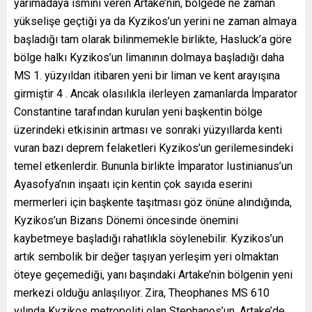
yarımadaya ismini veren Artake’nin, bölgede ne zaman
yükselişe geçtiği ya da Kyzikos’un yerini ne zaman almaya
başladığı tam olarak bilinmemekle birlikte, Hasluck’a göre
bölge halkı Kyzikos’un limanının dolmaya başladığı daha
MS 1. yüzyıldan itibaren yeni bir liman ve kent arayışına
girmiştir 4 . Ancak olasılıkla ilerleyen zamanlarda İmparator
Constantine tarafından kurulan yeni başkentin bölge
üzerindeki etkisinin artması ve sonraki yüzyıllarda kenti
vuran bazı deprem felaketleri Kyzikos’un gerilemesindeki
temel etkenlerdir. Bununla birlikte İmparator Iustinianus’un
Ayasofya’nın inşaatı için kentin çok sayıda eserini
mermerleri için başkente taşıtması göz önüne alındığında,
Kyzikos’un Bizans Dönemi öncesinde önemini
kaybetmeye başladığı rahatlıkla söylenebilir. Kyzikos’un
artık sembolik bir değer taşıyan yerleşim yeri olmaktan
öteye geçemediği, yanı başındaki Artake’nin bölgenin yeni
merkezi olduğu anlaşılıyor. Zira, Theophanes MS 610
yılında Kyzikos metropoliti olan Stephanos’un, Artake’de