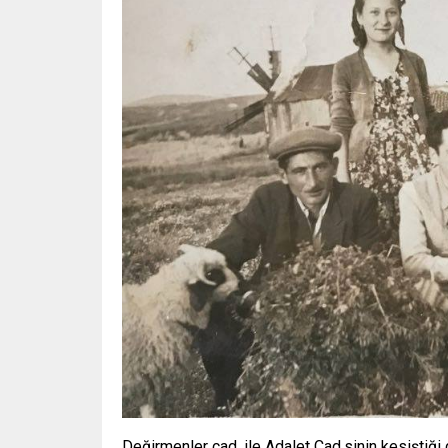
Değirmenler cad. ile Adalet Cad.sinin kesiştiği