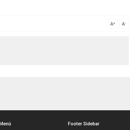
A
A
+
-
 Menü
Footer Sidebar