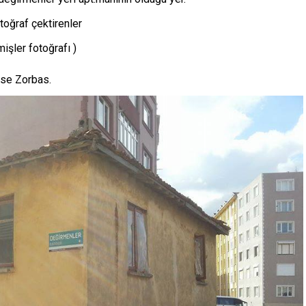
oğraf çektirenler
işler fotoğrafı )
se Zorbas.