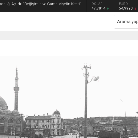
anlığı Açıldı: “Değişimin ve Cumhuriyetin Kenti”
GRAM ALTIN
DOLAR
EURO
6.505,41
47,7014
54,9990