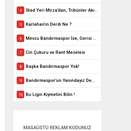
Stad Yeri Mirza’dan, Tribünler Akın’dan: Geriye Bakanlık Kaldı.
Karlahan’ın Derdi Ne ?
Mevzu Bandırmaspor İse, Gerisi Teferruattır
Cin Çukuru ve Rant Meselesi
Başka Bandırmaspor Yok!
Bandırmaspor’un Yanındayız Demekle Olmuyor!
Bu Ligin Kıymetini Bilin !
MASAÜSTÜ REKLAM KODUNUZ