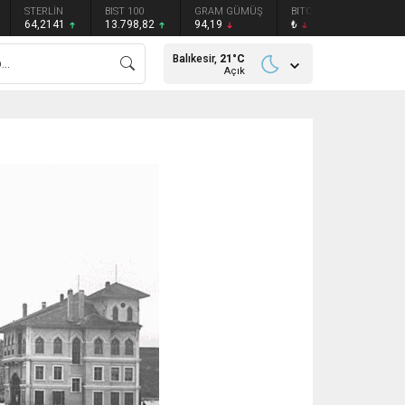
STERLİN
BIST 100
GRAM GÜMÜŞ
BITCOIN
ETHEREU
64,2141
13.798,82
94,19
₺
₺
Balıkesir,
21
°C
Açık