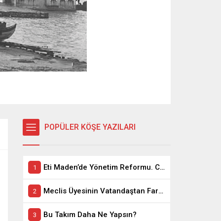
POPÜLER KÖŞE YAZILARI
Eti Maden’de Yönetim Reformu. CEO Modeli’nde Kadro / Taşeron İşçilik Ayrımı Kalkıyor
Meclis Üyesinin Vatandaştan Farkı Ne ?
Bu Takım Daha Ne Yapsın?