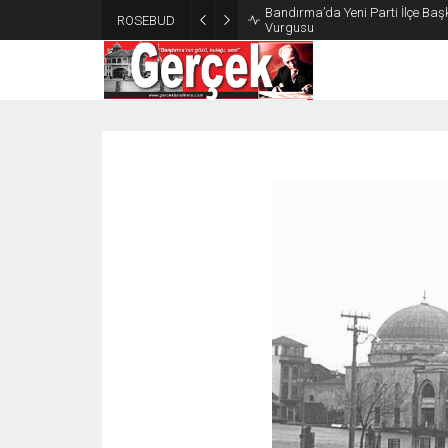
Bandırma’da Yeni Parti İlçe Başk
ROSEBUD
Vurgusu