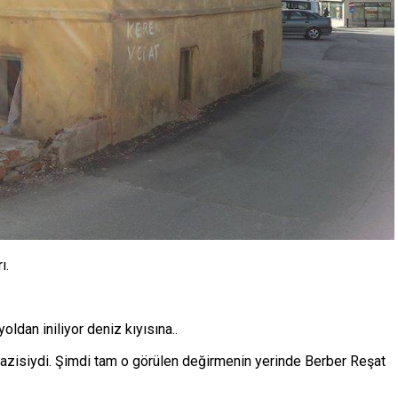
ı.
oldan iniliyor deniz kıyısına..
razisiydi. Şimdi tam o görülen değirmenin yerinde Berber Reşat