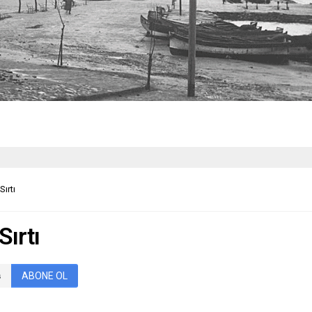
ırtı
ırtı
ABONE OL