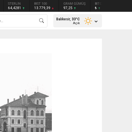
STERLİN
BIST 100
GRAM GÜMÜŞ
BITCOIN
ETHEREU
64,4281
13.779,39
97,25
₺
₺
Balıkesir,
33
°C
Açık