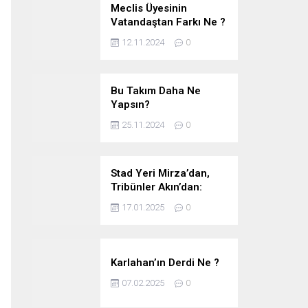
Meclis Üyesinin
Vatandaştan Farkı Ne ?
12.11.2024
0
Bu Takım Daha Ne
Yapsın?
25.11.2024
0
Stad Yeri Mirza’dan,
Tribünler Akın’dan:
Geriye Bakanlık Kaldı.
17.01.2025
0
Karlahan’ın Derdi Ne ?
07.02.2025
0