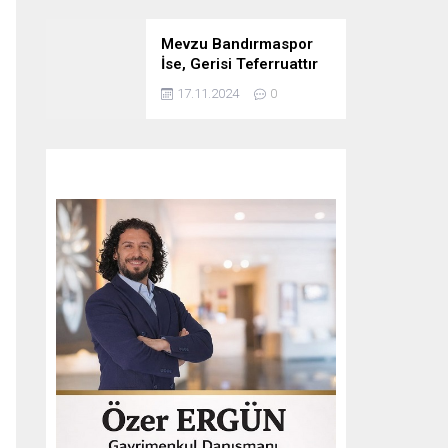
Mevzu Bandırmaspor
İse, Gerisi Teferruattır
17.11.2024
0