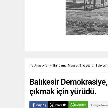
Anasayfa
Bandırma
,
Manşet
,
Siyaset
Balıkesi
Balıkesir Demokrasiye, 
çıkmak için yürüdü.
Paylaş
Tweetle
Gönder