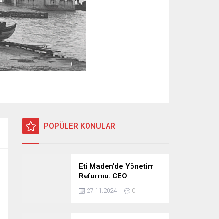
POPÜLER KONULAR
Eti Maden’de Yönetim
Reformu. CEO
Modeli’nde Kadro /
27.11.2024
0
Taşeron İşçilik Ayrımı
Kalkıyor