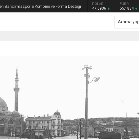
GRAM ALTIN
DOLAR
EURO
en Bandırmaspor’a Kombine ve Forma Desteği
6.659,26
47,6936
55,1834