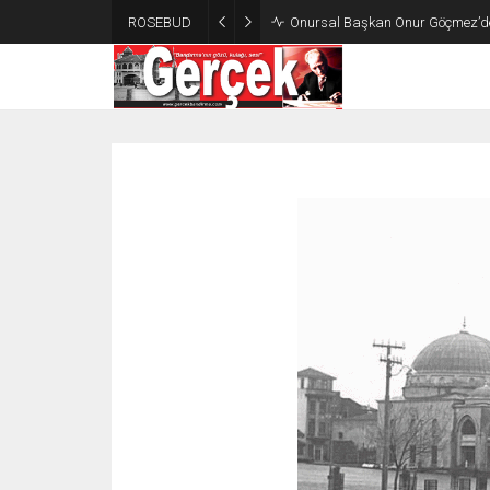
ROSEBUD
Onursal Başkan Onur Göçmez’d