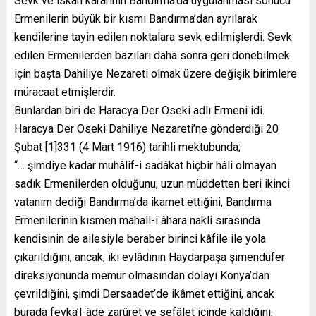
Sevk ve iskan kararının Bandırma’da uygulanması sonucu
Ermenilerin büyük bir kısmı Bandırma’dan ayrılarak
kendilerine tayin edilen noktalara sevk edilmişlerdi. Sevk
edilen Ermenilerden bazıları daha sonra geri dönebilmek
için başta Dahiliye Nezareti olmak üzere değişik birimlere
müracaat etmişlerdir.
Bunlardan biri de Haracya Der Oseki adlı Ermeni idi.
Haracya Der Oseki Dahiliye Nezareti’ne gönderdiği 20
Şubat [1]331 (4 Mart 1916) tarihli mektubunda;
“… şimdiye kadar muhâlif-i sadâkat hiçbir hâli olmayan
sadık Ermenilerden olduğunu, uzun müddetten beri ikinci
vatanım dediği Bandırma’da ikamet ettiğini, Bandırma
Ermenilerinin kısmen mahall-i âhara nakli sırasında
kendisinin de ailesiyle beraber birinci kâfile ile yola
çıkarıldığını, ancak, iki evlâdının Haydarpaşa şimendüfer
direksiyonunda memur olmasından dolayı Konya’dan
çevrildiğini, şimdi Dersaadet’de ikâmet ettiğini, ancak
burada fevka’l-âde zarûret ve sefâlet içinde kaldığını,