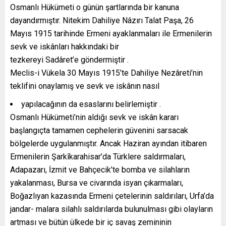
Osmanlı Hükümeti o günün şartlarında bir kanuna
dayandırmıştır. Nitekim Dahiliye Nâzırı Talat Paşa, 26
Mayıs 1915 tarihinde Ermeni ayaklanmaları ile Ermenilerin
sevk ve iskânları hakkındaki bir
tezkereyi Sadâret’e göndermiştir .
Meclis-i Vükela 30 Mayıs 1915’te Dahiliye Nezâreti’nin
teklifini onaylamış ve sevk ve iskânın nasıl
yapılacağının da esaslarını belirlemiştir .
Osmanlı Hükümeti’nin aldığı sevk ve iskân kararı
başlangıçta tamamen cephelerin güvenini sarsacak
bölgelerde uygulanmıştır. Ancak Haziran ayından itibaren
Ermenilerin Şarkîkarahisar’da Türklere saldırmaları,
Adapazarı, İzmit ve Bahçecik’te bomba ve silahların
yakalanması, Bursa ve civarında isyan çıkarmaları,
Boğazlıyan kazasında Ermeni çetelerinin saldırıları, Urfa’da
jandar- malara silahlı saldırılarda bulunulması gibi olayların
artması ve bütün ülkede bir iç savaş zemininin