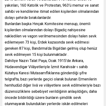
yakınları, 160 Katolik ve Protestan, 963’ü memur ve sanat
sahibi ve kendilerine itimat edilen kişilerden olmalarından
dolayı şehirde bırakılanlardır.
Bunlardan başka Hınçak Komitesine mensup, önemli
kişilerden olmalarından dolayı Bigadiç nahiyesine
nakledilen ve vagon verilmemesinden dolayı halen sevk
edilemeyen 73 kişi, Erdek kazasında sevk edilmesi
gereken 87 kişi, Bandırma’da Biga’dan gelmiş olup henüz
sevk edilmeyen 15 kişi bulunmaktadır .
Dahiliye Nazırı Talat Paşa, Ocak 1915’de Ankara,
Hüdavendigar Vilâyetleriyle İzmit Karahisâr-ı sahib
Kütahya Karesi Mutasarrıflıklarına gönderdiği şifre
telgrafta; bazı yerlerde geçici olarak bulunan Ermenilerin
hemhudûd diğer livâ ve vilâyetlere sevk edilmeleriyle bazı
düzensizliklere sebebiyet verildiğinin anlaşıldığını, daha
öncede bildirildiği üzere bunların şimdilik sevk
olunmayarak bulundukları yerlerde iskân edilmeleri