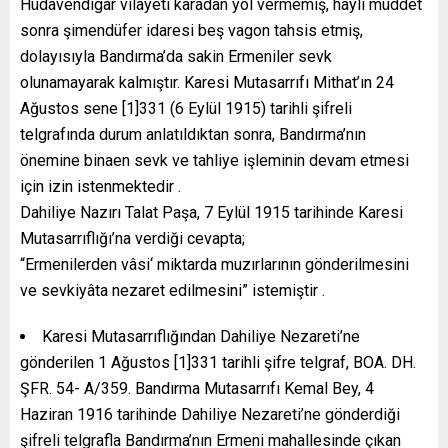
Hüdavendigar vilayeti karadan yol vermemiş, hayli müddet
sonra şimendüfer idaresi beş vagon tahsis etmiş,
dolayısıyla Bandırma’da sakin Ermeniler sevk
olunamayarak kalmıştır. Karesi Mutasarrıfı Mithat’ın 24
Ağustos sene [1]331 (6 Eylül 1915) tarihli şifreli
telgrafında durum anlatıldıktan sonra, Bandırma’nın
önemine binaen sevk ve tahliye işleminin devam etmesi
için izin istenmektedir .
Dahiliye Nazırı Talat Paşa, 7 Eylül 1915 tarihinde Karesi
Mutasarrıflığı’na verdiği cevapta;
“Ermenilerden vâsi‘ miktarda muzırlarının gönderilmesini
ve sevkiyâta nezaret edilmesini” istemiştir .
Karesi Mutasarrıflığından Dahiliye Nezareti’ne
gönderilen 1 Ağustos [1]331 tarihli şifre telgraf, BOA. DH.
ŞFR. 54- A/359. Bandırma Mutasarrıfı Kemal Bey, 4
Haziran 1916 tarihinde Dahiliye Nezareti’ne gönderdiği
şifreli telgrafla Bandırma’nın Ermeni mahallesinde çıkan