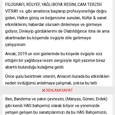
FİLOGRAFİ, RÖLYEF, YAĞLIBOYA RESİM, CAM TERZİSİ
VİTRAY vs. gibi amatörce başlanıp profesyonelliğe doğru
giden, Halkın görüş ve beğenisine sunulan, Kültür & sanat
etkinliklerini, haberdar olursam dinlemeye ve görmeye
gidiyor, Dinleyip gördüklerimi de Olabildiğince itina ile ama
abartmadan bu köşemde övgüyle dile getirmeye
çalışıyorum.
Ancak, 2019 un son günlerinde bu köşede övgüyle söz
ettiğim bir yağlıboya resim sergisiyle ilgili yazımın biraz
abartılı bulunduğu kulağıma geldi.
Önce şunu belirtmek isterim, Amacım burada bu etkinlikleri
neden övdüğümü anlatmaya çalışmak, yoksa bu tatlı
eleştiriye yanıt vermek değil.
REKLAMI KAPAT
Ben, Bandırma ve yakın çevresini, (Manyas, Gönen, Erdek)
gibi kendi HAS bahçemiz olarak biliyor ve yöremizde
yetişen gelişen bu sanatçılarımızı da bu HAS Bahçemizin,