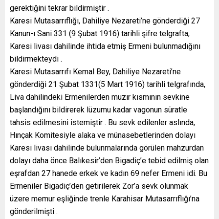
gerektiğini tekrar bildirmiştir .
Karesi Mutasarrıflığı, Dahiliye Nezareti’ne gönderdiği 27
Kanun-ı Sani 331 (9 Şubat 1916) tarihli şifre telgrafta,
Karesi livası dahilinde ihtida etmiş Ermeni bulunmadığını
bildirmekteydi .
Karesi Mutasarrıfı Kemal Bey, Dahiliye Nezareti’ne
gönderdiği 21 Şubat 1331(5 Mart 1916) tarihli telgrafında,
Liva dahilindeki Ermenilerden muzır kısmının sevkine
başlandığını bildirerek lüzumu kadar vagonun süratle
tahsis edilmesini istemiştir . Bu sevk edilenler aslında,
Hınçak Komitesiyle alaka ve münasebetlerinden dolayı
Karesi livası dahilinde bulunmalarında görülen mahzurdan
dolayı daha önce Balıkesir’den Bigadiç’e tebid edilmiş olan
eşrafdan 27 hanede erkek ve kadın 69 nefer Ermeni idi. Bu
Ermeniler Bigadiç’den getirilerek Zor’a sevk olunmak
üzere memur eşliğinde trenle Karahisar Mutasarrıflığı’na
gönderilmişti .