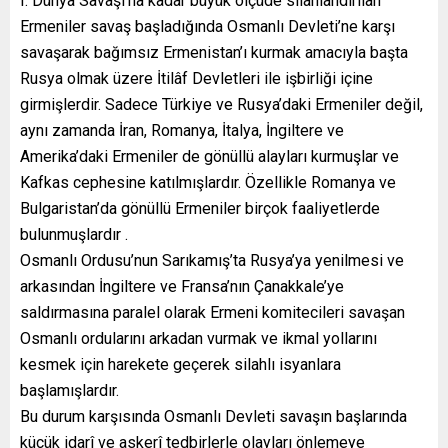
I. Dünya Savaşı’na kadar büyük ölçüde silahlandırılan
Ermeniler savaş başladığında Osmanlı Devleti’ne karşı
savaşarak bağımsız Ermenistan’ı kurmak amacıyla başta
Rusya olmak üzere İtilâf Devletleri ile işbirliği içine
girmişlerdir. Sadece Türkiye ve Rusya’daki Ermeniler değil,
aynı zamanda İran, Romanya, İtalya, İngiltere ve
Amerika’daki Ermeniler de gönüllü alayları kurmuşlar ve
Kafkas cephesine katılmışlardır. Özellikle Romanya ve
Bulgaristan’da gönüllü Ermeniler birçok faaliyetlerde
bulunmuşlardır .
Osmanlı Ordusu’nun Sarıkamış’ta Rusya’ya yenilmesi ve
arkasından İngiltere ve Fransa’nın Çanakkale’ye
saldırmasına paralel olarak Ermeni komitecileri savaşan
Osmanlı ordularını arkadan vurmak ve ikmal yollarını
kesmek için harekete geçerek silahlı isyanlara
başlamışlardır.
Bu durum karşısında Osmanlı Devleti savaşın başlarında
küçük idarî ve askerî tedbirlerle olayları önlemeye