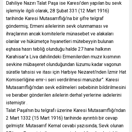
Dahiliye Nazırı Talat Paşa ise Karesi’den yapılan bu sevk
işlemiyle ilgili olarak, 28 Şubat 331 (12 Mart 1916)
tarihinde Karesi Mutasarrıflığı’na bir şifre telgraf
göndermiş; Ermeni ailelerinin sevk olunmaması ve
ihraçlarının ancak komitelerle münasebet ve alakaları
olanlar ve hükümetçe hıyanetleri mütebeyyin bulunan
eşhasa hasrı tebliğ olunduğu halde 27 hane halkının
Karahisar’a Liva dahilindeki Ermenilerden muzır kısmının
sevkine mübaşeret olunduğundan lüzumu kadar vagonun
süratle tahsisi ve itası için Harbiye Nezareti’nden İzmir Hat
Komiserliğine emr-i seri verdirilmesi maruzdur”. Karesi
Mutasarrıflığı’ndan sevk edilmeleri sebebinin bildirilmesini
ve beraber gönderilen ailelerin derhal yerlerine iadelerini
istemiştir .
Talat Paşa’nın bu telgrafı üzerine Karesi Mutasarrıflığı’ndan
2 Mart 1332 (15 Mart 1916) tarihinde ayrıntılı bir cevap
gelmiştir. Mutasarrıf Kemal cevabi yazısında; Sevk olunan