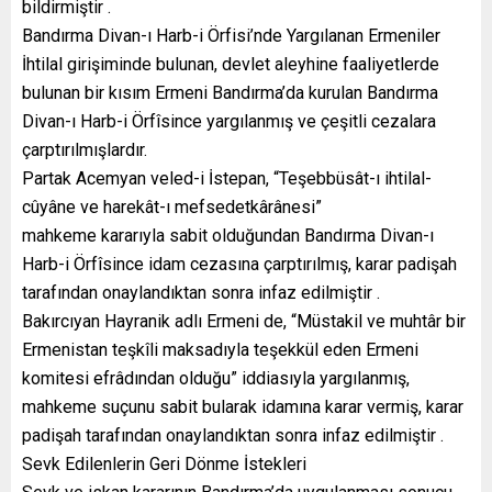
bildirmiştir .
Bandırma Divan-ı Harb-i Örfisi’nde Yargılanan Ermeniler
İhtilal girişiminde bulunan, devlet aleyhine faaliyetlerde
bulunan bir kısım Ermeni Bandırma’da kurulan Bandırma
Divan-ı Harb-i Örfîsince yargılanmış ve çeşitli cezalara
çarptırılmışlardır.
Partak Acemyan veled-i İstepan, “Teşebbüsât-ı ihtilal-
cûyâne ve harekât-ı mefsedetkârânesi”
mahkeme kararıyla sabit olduğundan Bandırma Divan-ı
Harb-i Örfîsince idam cezasına çarptırılmış, karar padişah
tarafından onaylandıktan sonra infaz edilmiştir .
Bakırcıyan Hayranik adlı Ermeni de, “Müstakil ve muhtâr bir
Ermenistan teşkîli maksadıyla teşekkül eden Ermeni
komitesi efrâdından olduğu” iddiasıyla yargılanmış,
mahkeme suçunu sabit bularak idamına karar vermiş, karar
padişah tarafından onaylandıktan sonra infaz edilmiştir .
Sevk Edilenlerin Geri Dönme İstekleri