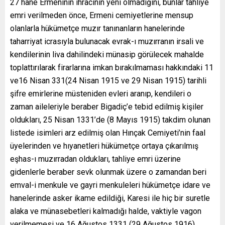
27 hane Ermeninin ihracının yeni olmadığını, bunlar tahliye
emri verilmeden önce, Ermeni cemiyetlerine mensup
olanlarla hükümetçe muzır tanınanların hanelerinde
taharriyat icrasıyla bulunacak evrak-ı muzırranın irsali ve
kendilerinin liva dahilindeki münasip görülecek mahalde
toplattırılarak firarlarına imkan bırakılmaması hakkındaki 11
ve16 Nisan 331(24 Nisan 1915 ve 29 Nisan 1915) tarihli
şifre emirlerine müsteniden evleri aranıp, kendileri o
zaman aileleriyle beraber Bigadiç’e tebid edilmiş kişiler
oldukları, 25 Nisan 1331’de (8 Mayıs 1915) takdim olunan
listede isimleri arz edilmiş olan Hınçak Cemiyeti’nin faal
üyelerinden ve hıyanetleri hükümetçe ortaya çıkarılmış
eşhas-ı muzırradan oldukları, tahliye emri üzerine
gidenlerle beraber sevk olunmak üzere o zamandan beri
emval-i menkule ve gayri menkuleleri hükümetçe idare ve
hanelerinde asker ikame edildiği, Karesi ile hiç bir suretle
alaka ve münasebetleri kalmadığı halde, vaktiyle vagon
verilmemesi ve 16 Ağustos 1331 (29 Ağustos 1916)