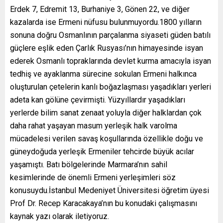
Erdek 7, Edremit 13, Burhaniye 3, Gönen 22, ve diğer
kazalarda ise Ermeni nüfusu bulunmuyordu.1800 yılların
sonuna doğru Osmanlının parçalanma siyaseti güden batılı
güçlere eşlik eden Çarlık Rusyası’nın himayesinde isyan
ederek Osmanlı topraklarında devlet kurma amacıyla isyan
tedhiş ve ayaklanma sürecine sokulan Ermeni halkınca
oluşturulan çetelerin kanlı boğazlaşması yaşadıkları yerleri
adeta kan gölüne çevirmişti. Yüzyıllardır yaşadıkları
yerlerde bilim sanat zenaat yoluyla diğer halklardan çok
daha rahat yaşayan masum yerleşik halk varolma
mücadelesi verilen savaş koşullarında özellikle doğu ve
güneydoğuda yerleşik Ermeniler tehcirde büyük acılar
yaşamıştı. Batı bölgelerinde Marmara’nın sahil
kesimlerinde de önemli Ermeni yerleşimleri söz
konusuydu.İstanbul Medeniyet Üniversitesi öğretim üyesi
Prof Dr. Recep Karacakaya’nın bu konudaki çalışmasını
kaynak yazı olarak iletiyoruz.