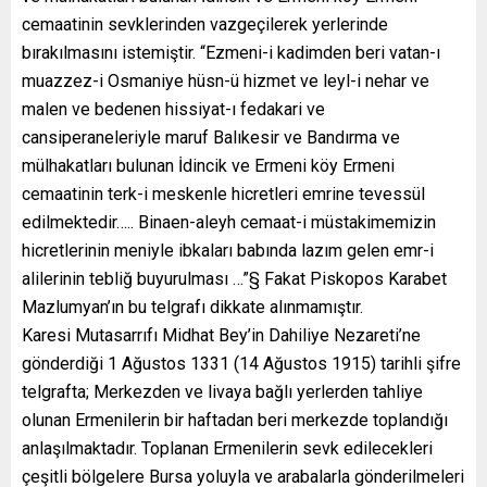
cemaatinin sevklerinden vazgeçilerek yerlerinde
bırakılmasını istemiştir. “Ezmeni-i kadimden beri vatan-ı
muazzez-i Osmaniye hüsn-ü hizmet ve leyl-i nehar ve
malen ve bedenen hissiyat-ı fedakari ve
cansiperaneleriyle maruf Balıkesir ve Bandırma ve
mülhakatları bulunan İdincik ve Ermeni köy Ermeni
cemaatinin terk-i meskenle hicretleri emrine tevessül
edilmektedir….. Binaen-aleyh cemaat-i müstakimemizin
hicretlerinin meniyle ibkaları babında lazım gelen emr-i
alilerinin tebliğ buyurulması …”§ Fakat Piskopos Karabet
Mazlumyan’ın bu telgrafı dikkate alınmamıştır.
Karesi Mutasarrıfı Midhat Bey’in Dahiliye Nezareti’ne
gönderdiği 1 Ağustos 1331 (14 Ağustos 1915) tarihli şifre
telgrafta; Merkezden ve livaya bağlı yerlerden tahliye
olunan Ermenilerin bir haftadan beri merkezde toplandığı
anlaşılmaktadır. Toplanan Ermenilerin sevk edilecekleri
çeşitli bölgelere Bursa yoluyla ve arabalarla gönderilmeleri