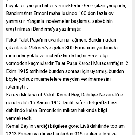
büyük bir yangını haber vermektedir. Gece çıkan yangında,
Bandırma’nın Ermeni mahallesinde 100 den fazla ev
yanmıştır. Yangınla incelemeler başlamış, sebebinin
araştırılması Bandırma’ya yazılmıştır.
Fakat Talat Paşa’nın uyarılarına rağmen, Bandırma’dan
çıkarılarak Mekece’ye gelen 800 Ermeninin yanlarında
memurlar yoktu ve muhafızlar da hiçbir yere bilgi
vermeden kaçmışlardır. Talat Paşa Karesi Mutasarrıflığını 2
Ekim 1915 tarihinde bundan sonrası için uyarmış, bundan
böyle yolsuz muamelelere meydan verilmemesini
istemiştir .
Karesi Mutasarrıf Vekili Kemal Bey, Dahiliye Nezareti’ne
gönderdiği 15 Kasım 1915 tarihli şifreli telgrafta Liva
dahilinde kalan Ermenilerin miktarı hakkında bilgi
vermektedir.
Kemal Bey’in verdiği bilgilere göre; Livâ dahilinde toplam
2213 Ermeni vardır ve bunlardan 915’i asker ailesi ve