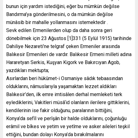
bunun için yardım istediğini, eğer bu mümkün değilse
Bandırma’ya gönderilmesini, o da mümkün değilse
münâsib bir mahalle yollanmasını istemektedir .
Sevk edilen Ermenilerden olup da daha sonra geri
dönebilmek için 23 Ağustos [1]331 (5 Eylül 1915) tarihinde
Dahiliye Nezareti’ne telgraf çeken Ermeniler arasında
Balıkesir Ermenileri de vardır. Balıkesir Ermeni milleti adına
Hararetyan Serkis, Kuşyan Kigork ve Bakırcıyan Agob,
yazdıkları mektupta;
Asırlardan beri hükûmet-i Osmaniye sâdık tebaasından
olduklarını, nâmuslarıyla yaşamaktan lezzet aldıkları
Balıkesir’den, ilk emre imtisâlen derhal memleketi terk
eylediklerini, Vakitleri müsâ‘id olanların ilerilere gittiklerini,
kendilerinin ise fakir olduğunu, paralarının bittiğini,
Konya’da sefîl ve perîşân bir halde olduklarını, çoğunluğu
erâmil ve bîkes ve yetim ve yetîme ve asker aileleri teşkil
ettiğini, bundan dolayı Konya’da bırakılmalarını