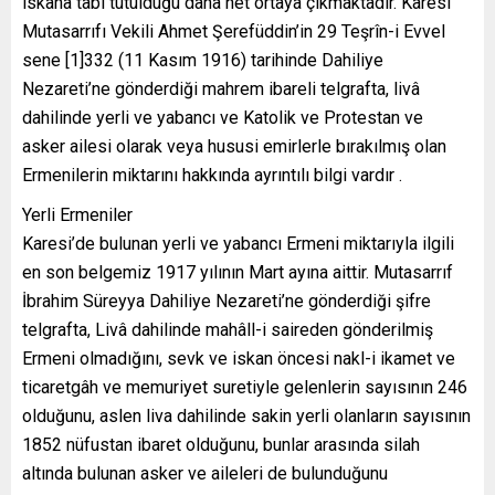
iskana tabi tutulduğu daha net ortaya çıkmaktadır. Karesi
Mutasarrıfı Vekili Ahmet Şerefüddin’in 29 Teşrîn-i Evvel
sene [1]332 (11 Kasım 1916) tarihinde Dahiliye
Nezareti’ne gönderdiği mahrem ibareli telgrafta, livâ
dahilinde yerli ve yabancı ve Katolik ve Protestan ve
asker ailesi olarak veya hususi emirlerle bırakılmış olan
Ermenilerin miktarını hakkında ayrıntılı bilgi vardır .
Yerli Ermeniler
Karesi’de bulunan yerli ve yabancı Ermeni miktarıyla ilgili
en son belgemiz 1917 yılının Mart ayına aittir. Mutasarrıf
İbrahim Süreyya Dahiliye Nezareti’ne gönderdiği şifre
telgrafta, Livâ dahilinde mahâll-i saireden gönderilmiş
Ermeni olmadığını, sevk ve iskan öncesi nakl-i ikamet ve
ticaretgâh ve memuriyet suretiyle gelenlerin sayısının 246
olduğunu, aslen liva dahilinde sakin yerli olanların sayısının
1852 nüfustan ibaret olduğunu, bunlar arasında silah
altında bulunan asker ve aileleri de bulunduğunu