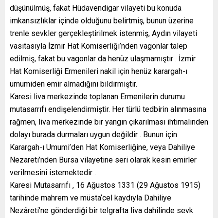
düşünülmüş, fakat Hüdavendigar vilayeti bu konuda
imkansızlıklar içinde olduğunu belirtmiş, bunun üzerine
trenle sevkler gerçekleştirilmek istenmiş, Aydın vilayeti
vasıtasıyla İzmir Hat Komiserliği’nden vagonlar talep
edilmiş, fakat bu vagonlar da henüz ulaşmamıştır . İzmir
Hat Komiserliği Ermenileri nakil için henüz karargah-ı
umumiden emir almadığını bildirmiştir.
Karesi liva merkezinde toplanan Ermenilerin durumu
mutasarrıfı endişelendirmiştir. Her türlü tedbirin alınmasına
rağmen, liva merkezinde bir yangın çıkarılması ihtimalinden
dolayı burada durmaları uygun değildir . Bunun için
Karargah-ı Umumi’den Hat Komiserliğine, veya Dahiliye
Nezareti’nden Bursa vilayetine seri olarak kesin emirler
verilmesini istemektedir .
Karesi Mutasarrıfı , 16 Ağustos 1331 (29 Ağustos 1915)
tarihinde mahrem ve müsta‘cel kaydıyla Dahiliye
Nezâreti’ne gönderdiği bir telgrafta liva dahilinde sevk