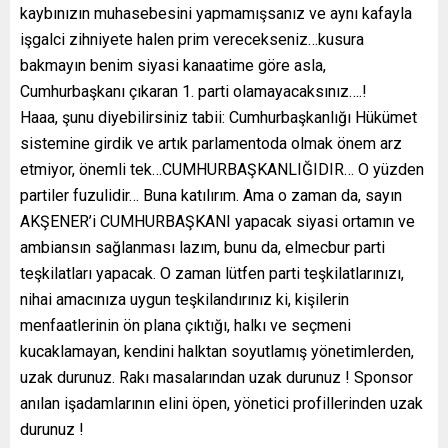
kaybınızın muhasebesini yapmamışsanız ve aynı kafayla
işgalci zihniyete halen prim verecekseniz…kusura
bakmayın benim siyasi kanaatime göre asla,
Cumhurbaşkanı çıkaran 1. parti olamayacaksınız….!
Haaa, şunu diyebilirsiniz tabii: Cumhurbaşkanlığı Hükümet
sistemine girdik ve artık parlamentoda olmak önem arz
etmiyor, önemli tek…CUMHURBAŞKANLIĞIDIR… O yüzden
partiler fuzulidir… Buna katılırım. Ama o zaman da, sayın
AKŞENER’i CUMHURBAŞKANI yapacak siyasi ortamın ve
ambiansın sağlanması lazım, bunu da, elmecbur parti
teşkilatları yapacak. O zaman lütfen parti teşkilatlarınızı,
nihai amacınıza uygun teşkilandırınız ki, kişilerin
menfaatlerinin ön plana çıktığı, halkı ve seçmeni
kucaklamayan, kendini halktan soyutlamış yönetimlerden,
uzak durunuz. Rakı masalarından uzak durunuz ! Sponsor
anılan işadamlarının elini öpen, yönetici profillerinden uzak
durunuz !