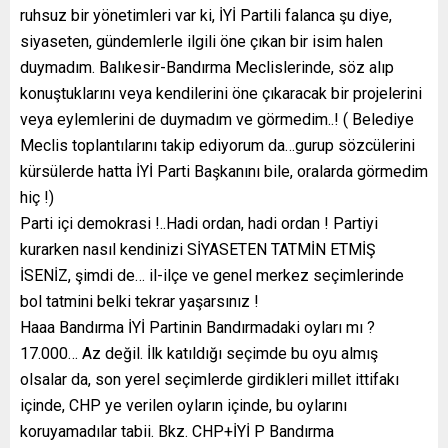
ruhsuz bir yönetimleri var ki, İYİ Partili falanca şu diye,
siyaseten, gündemlerle ilgili öne çıkan bir isim halen
duymadım. Balıkesir-Bandırma Meclislerinde, söz alıp
konuştuklarını veya kendilerini öne çıkaracak bir projelerini
veya eylemlerini de duymadım ve görmedim..! ( Belediye
Meclis toplantılarını takip ediyorum da…gurup sözcülerini
kürsülerde hatta İYİ Parti Başkanını bile, oralarda görmedim
hiç !)
Parti içi demokrasi !..Hadi ordan, hadi ordan ! Partiyi
kurarken nasıl kendinizi SİYASETEN TATMİN ETMİŞ
İSENİZ, şimdi de… il-ilçe ve genel merkez seçimlerinde
bol tatmini belki tekrar yaşarsınız !
Haaa Bandırma İYİ Partinin Bandırmadaki oyları mı ?
17.000… Az değil. İlk katıldığı seçimde bu oyu almış
olsalar da, son yerel seçimlerde girdikleri millet ittifakı
içinde, CHP ye verilen oyların içinde, bu oylarını
koruyamadılar tabii. Bkz. CHP+İYİ P Bandırma