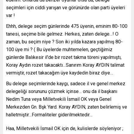
seçimleri için ciddi yarışan ve görünürde olan parti üyeleri
var !
Ehhh, delege seçim günlerinde 475 üyenin, eminim 80-100
tanesi, seçime bile gelmez. Herkes, zaten delege…! O
zaman, bu seçim niye ? Son iki yılda kazara yapılmış 80-
100 üye mi ? ( Bu üyelerde muhtemelen, geçtiğimiz
günlerde Balıkesir il’de bir rozet takma töreni yapılmıştı,
Koray Aydın rozet takacaktı…Sanırım Koray AYDIN talimat
vermiştir, rozet takacağım üye kaydedin biraz diye…
Bu delege seçimlerinde kaygı, sadece il ve genel merkez
delegeliği sorununu çözmek içinse… onu da il başkanı
Nedim Tuna veya Milletvekili İsmail OK veya Genel
Merkezden Gn. Bşk Yard. Koray AYDIN, zaten belirlemiş ve
halletmiştir…Formaliteler giderilmektedir…
Haa, Milletvekili İsmail OK için de, kulislerde söyleniyor ;