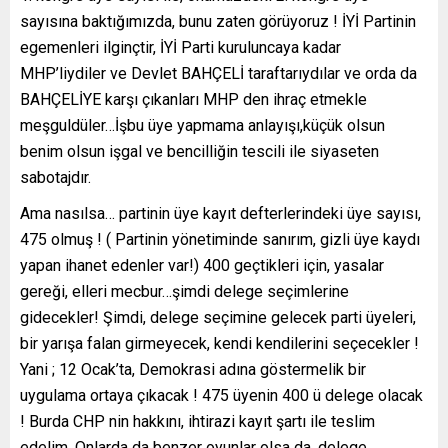
sayısına baktığımızda, bunu zaten görüyoruz ! İYİ Partinin
egemenleri ilginçtir, İYİ Parti kuruluncaya kadar
MHP’liydiler ve Devlet BAHÇELİ taraftarıydılar ve orda da
BAHÇELİYE karşı çıkanları MHP den ihraç etmekle
meşguldüler…İşbu üye yapmama anlayışı,küçük olsun
benim olsun işgal ve bencilliğin tescili ile siyaseten
sabotajdır.
Ama nasılsa… partinin üye kayıt defterlerindeki üye sayısı,
475 olmuş ! ( Partinin yönetiminde sanırım, gizli üye kaydı
yapan ihanet edenler var!) 400 geçtikleri için, yasalar
gereği, elleri mecbur…şimdi delege seçimlerine
gidecekler! Şimdi, delege seçimine gelecek parti üyeleri,
bir yarışa falan girmeyecek, kendi kendilerini seçecekler !
Yani ; 12 Ocak’ta, Demokrasi adına göstermelik bir
uygulama ortaya çıkacak ! 475 üyenin 400 ü delege olacak
! Burda CHP nin hakkını, ihtirazi kayıt şartı ile teslim
edelim. Onlarda da benzer oyunlar olsa da, delege