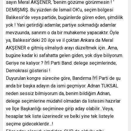
sayın Meral AKŞENER, ‘benim gözüme görünmesin ! ‘
DEMİŞMİŞ. Bu yüzden de İsmail OK’u, seçim bölgesi
Balıkesir’de veya partide, bugünlerde gören eden, şimdilik
yok ! Yani getirdiği adamlar, partiye sokmadığı adamlar
mevzuunda, sanırım o da bir muhakeme yapacaktır. Öyle
ya, Balıkesir’deki 20 ilçe ve il çoktan Ankara da Meral
AKŞENER e gitmiş olmalıydı arayı düzeltmek için…Ama,
bugüne kadar ki safahatta gelen giden, yok diye biliyorum.
Geriye ne kalıyor ? İYİ Parti Band. delege seçimlerinde,
Demokrasi gösterisi !
Duyurulan kongre sürecine göre, Bandırma İYİ Parti de şu
anda bir başka adayın da ismi geçmiyor. Adnan TUKSAL
neden sessiz bilmiyorum da, benim bildiğim Adnan,
delege seçimlerine müdahil olmadan da listesini hazırlar
ve İlçe Başkanlığı seçiminee girip aday olabilir…Veya,
hesaplar tek liste üzerinedir ve belki yine tek listeyle
seçime gideceklerdir…!