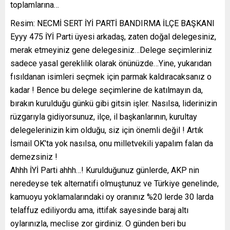
toplamlarına…
Resim: NECMİ SERT İYİ PARTİ BANDIRMA İLÇE BAŞKANI
Eyyy 475 İYİ Parti üyesi arkadaş, zaten doğal delegesiniz,
merak etmeyiniz gene delegesiniz…Delege seçimleriniz
sadece yasal gereklilik olarak önünüzde…Yine, yukarıdan
fısıldanan isimleri seçmek için parmak kaldıracaksanız o
kadar ! Bence bu delege seçimlerine de katılmayın da,
bırakın kurulduğu günkü gibi gitsin işler. Nasılsa, liderinizin
rüzgarıyla gidiyorsunuz, ilçe, il başkanlarının, kurultay
delegelerinizin kim olduğu, siz için önemli değil ! Artık
İsmail OK’ta yok nasılsa, onu milletvekili yapalım falan da
demezsiniz !
Ahhh İYİ Parti ahhh…! Kurulduğunuz günlerde, AKP nin
neredeyse tek alternatifi olmuştunuz ve Türkiye genelinde,
kamuoyu yoklamalarındaki oy oranınız %20 lerde 30 larda
telaffuz ediliyordu ama, ittifak sayesinde baraj altı
oylarınızla, meclise zor girdiniz. O günden beri bu