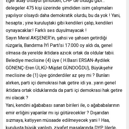
Eğer aday olsaydı şimdiden, CHP de olduğu gibi…
delegeler 475 kişi üzerinde şimdiden isim çalışmaları
yapılıyor olsaydı daha demokratik olurdu, bu da yok ! Yani,
hesapta ; yine kuruluştaki gibi kendileri çalıp, kendileri
oynayacaklar.! Farklı ses duyulmayacak !
Sayın Meral AKŞENER’in, şahsi ve şahsen getirdiği
rüzgarla, Bandırma İYİ Parti’si 17.000 oy aldı da, genel
olmasa da yerelde iktidara azıcık ortak da oldular tabii.
Belediye meclisine (4) üye ( H.Basri ERSAN-Aydilek
GÖNENÇ-Eren ÜLKÜ-Müjdat GÜNDOĞDU), Büyükşehir
meclisine de (1) üye gönderdiler az şey mi ? Bunları
alırken, parti içi demokrasi hak getire idi ya…yarın genel
iktidara ortak olduklarında da parti içi demokrasi hak getire
mi olacak ?
Yani, kendini ağababası sanan birileri ile, o ağababalarının
emir erliğini yapanlar mı işi götürecekler ? Dışarıdan
sızmaya, katiyyen müsaade edilmeyecek yani ! Haa,
kuruluşta büyük yanlıştı, ziyafet masalarında DYP lilerle,