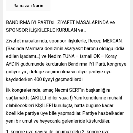
Ramazan Narin
BANDIRMA İYİ PARTİ’si…ZİYAFET MASALARINDA ve
SPONSOR İLİŞKİLERLE KURULAN ve ..
Ziyafet masalarında, sponsor ilişkilerle, Recep MERCAN,
(Basında Marmara denizinin akaryakıt baronu olduğu iddia
edilen işadamı…) ve Nedim TUNA – İsmail OK – Koray
AYDIN güdümünde kurdurulan Bandırma IYI Parti, kongreye
gidiyor ya ; delege seçimi olmasın diye, partiye üye
kaydederken 400 üyeyi geçmedilerdi.
İlk kongrelerinde, amaç Necmi SERT’in başkanlığını
sağlamaktı, (AKILLI idiler yaaa !) Yani kendilerine muhalif
olabilecekleri KİŞİLERİ kuruluşta, hatta bugüne kadar
özellikle partiye üye bile yapmadılar. Partiye hasbelkader
yeni bir umut ve heyecanla gelenleride küstürdüler.
kongre üye sayısı ile, önümüzdeki 2. kongre üye