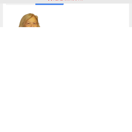
ABONE OL
Ulviye Kara Akcoş
İstanbul’ da hayata geçirilmesi düşünülen (KANAL
PROJESİ) sadece İstabul ve istanbulluları değil tüm
Türkiye’ yi ve tüm vatandaşlarımızı, komşu ülkeleri hatta
ekolojik açıdan tüm dünyayı ilgilendiriyormuş. Yetkililer
böyle söylüyorlar. Yani; bu çok ciddi konuda, öyle bir veya
birkaç kişi karar vermemeliymiş, veremezlermiş. Tek adam
yönetimi yaşayan bir ülkede bu karar nasıl verilir
yaşayanlar görecekler. Kimbilir belki de referandum yapılır