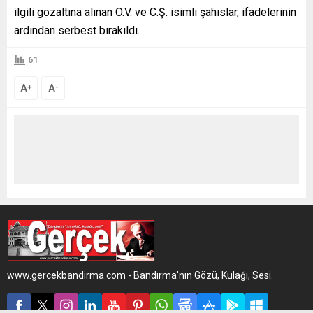
ilgili gözaltına alınan O.V. ve C.Ş. isimli şahıslar, ifadelerinin
ardından serbest bırakıldı.
61
A
A
+
-
www.gercekbandirma.com - Bandırma'nın Gözü, Kulağı, Sesi.