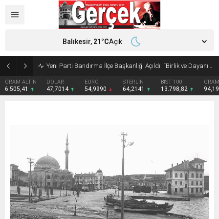
Balıkesir,
21
°C
Açık
Yeni Parti Bandırma İlçe Başkanlığı Açıldı: “Birlik ve Dayanışmayla Yola Çıkıyoruz”
GRAM ALTIN
DOLAR
EURO
STERLİN
BIST 100
GRAM
6.505,41
47,7014
54,9990
64,2141
13.798,82
94,1