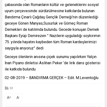
çabasında olan Romanların kültür ve geleneklerini sosyal
uyum çerçevesinde sürdürülmesine katkılarda bulunan
Bandırma Çınarlı Çağdaş Gençlik Derneği’nin düzenlediği
geceye Gönen Manyas,Susurluk ve Gömeç Roman
Dernekleri de katılımda bulundu. Gecede konuşan Dernek
Başkanı Eyüp Demirezen ” Nazilerin uyguladığı soykırımın
75. yılında hayatını kaybeden tüm Roman kardeşlerimizi
saygıyla anıyoruz” dedi
Geceye ölenlerin anısına çiçek sunumu yapılırken Yalçın
İnan Piyano dinletisi Aslıhan Peker ‘de lirik dans gösterisi
ile katkıda bulundu.
02-08-2019 – BANDIRMA GERÇEK – Edit. M.Leventoğlu
32
A
A
+
-