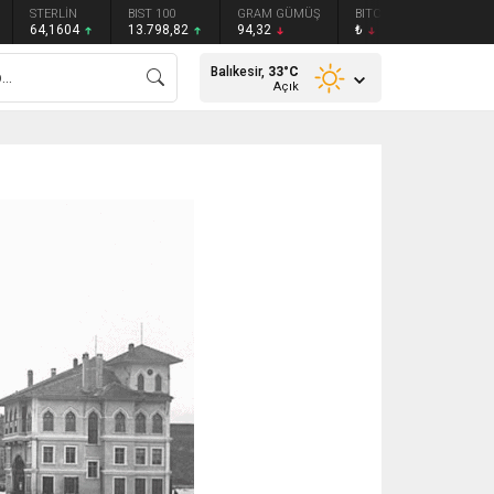
STERLİN
BIST 100
GRAM GÜMÜŞ
BITCOIN
ETHEREU
64,1604
13.798,82
94,32
₺
₺
Balıkesir,
33
°C
Açık