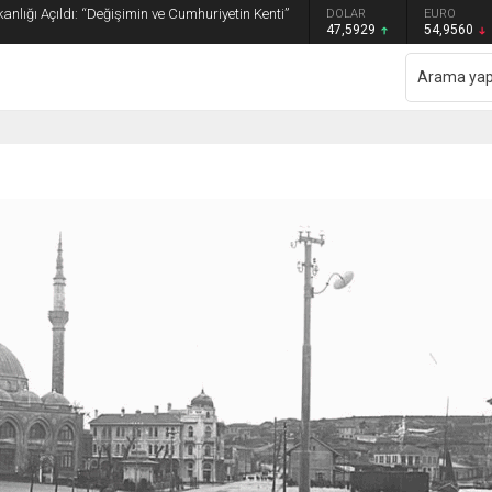
anlığı Açıldı: “Değişimin ve Cumhuriyetin Kenti”
GRAM ALTIN
DOLAR
EURO
6.493,17
47,5929
54,9560