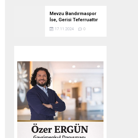
Mevzu Bandırmaspor
İse, Gerisi Teferruattır
17.11.2024
0