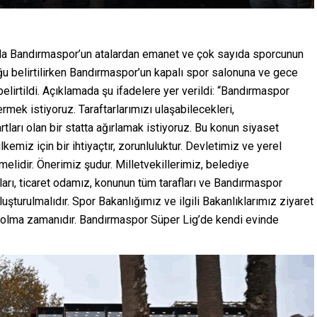
da Bandırmaspor’un atalardan emanet ve çok sayıda sporcunun
u belirtilirken Bandırmaspor’un kapalı spor salonuna ve gece
elirtildi. Açıklamada şu ifadelere yer verildi: “Bandırmaspor
rmek istiyoruz. Taraftarlarımızı ulaşabilecekleri,
tları olan bir statta ağırlamak istiyoruz. Bu konun siyaset
emiz için bir ihtiyaçtır, zorunluluktur. Devletimiz ve yerel
melidir. Önerimiz şudur. Milletvekillerimiz, belediye
nları, ticaret odamız, konunun tüm tarafları ve Bandırmaspor
şturulmalıdır. Spor Bakanlığımız ve ilgili Bakanlıklarımız ziyaret
rlik olma zamanıdır. Bandırmaspor Süper Lig’de kendi evinde