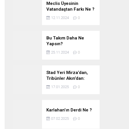
Meclis Üyesinin
Vatandaştan Farkı Ne ?
12.11.2024
0
Bu Takım Daha Ne
Yapsın?
25.11.2024
0
Stad Yeri Mirza’dan,
Tribünler Akın’dan:
Geriye Bakanlık Kaldı.
17.01.2025
0
Karlahan’ın Derdi Ne ?
07.02.2025
0