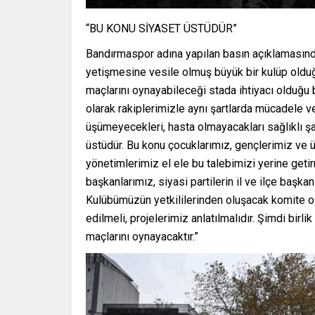
“BU KONU SİYASET ÜSTÜDÜR”
Bandırmaspor adına yapılan basın açıklamasın
yetişmesine vesile olmuş büyük bir kulüp olduğ
maçlarını oynayabileceği stada ihtiyacı olduğu b
olarak rakiplerimizle aynı şartlarda mücadele ve
üşümeyecekleri, hasta olmayacakları sağlıklı şar
üstüdür. Bu konu çocuklarımız, gençlerimiz ve ülk
yönetimlerimiz el ele bu talebimizi yerine getir
başkanlarımız, siyasi partilerin il ve ilçe başka
Kulübümüzün yetkililerinden oluşacak komite olu
edilmeli, projelerimiz anlatılmalıdır. Şimdi bi
maçlarını oynayacaktır.”