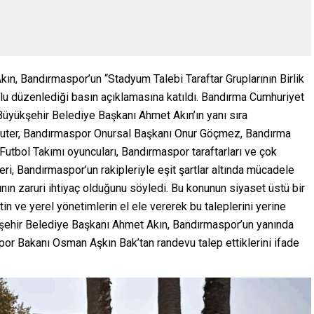
ın, Bandırmaspor’un “Stadyum Talebi Taraftar Gruplarının Birlik
u düzenlediği basın açıklamasına katıldı. Bandırma Cumhuriyet
yükşehir Belediye Başkanı Ahmet Akın’ın yanı sıra
Kuter, Bandırmaspor Onursal Başkanı Onur Göçmez, Bandırma
tbol Takımı oyuncuları, Bandırmaspor taraftarları ve çok
ri, Bandırmaspor’un rakipleriyle eşit şartlar altında mücadele
ının zaruri ihtiyaç olduğunu söyledi. Bu konunun siyaset üstü bir
tin ve yerel yönetimlerin el ele vererek bu taleplerini yerine
ükşehir Belediye Başkanı Ahmet Akın, Bandırmaspor’un yanında
Spor Bakanı Osman Aşkın Bak’tan randevu talep ettiklerini ifade