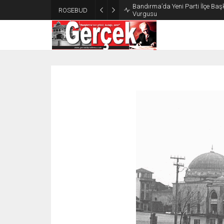
Bandırma’da Yeni Parti İlçe Başk
ROSEBUD
Vurgusu