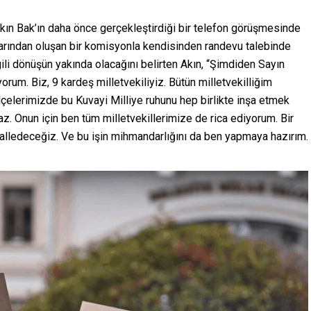
kın Bak’ın daha önce gerçekleştirdiği bir telefon görüşmesinde
larından oluşan bir komisyonla kendisinden randevu talebinde
ili dönüşün yakında olacağını belirten Akın, “Şimdiden Sayın
rum. Biz, 9 kardeş milletvekiliyiz. Bütün milletvekilliğim
lçelerimizde bu Kuvayi Milliye ruhunu hep birlikte inşa etmek
az. Onun için ben tüm milletvekillerimize de rica ediyorum. Bir
 halledeceğiz. Ve bu işin mihmandarlığını da ben yapmaya hazırım.