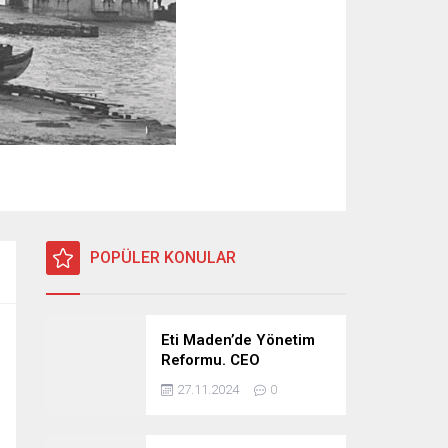
POPÜLER KONULAR
Eti Maden’de Yönetim
Reformu. CEO
Modeli’nde Kadro /
27.11.2024
0
Taşeron İşçilik Ayrımı
Kalkıyor