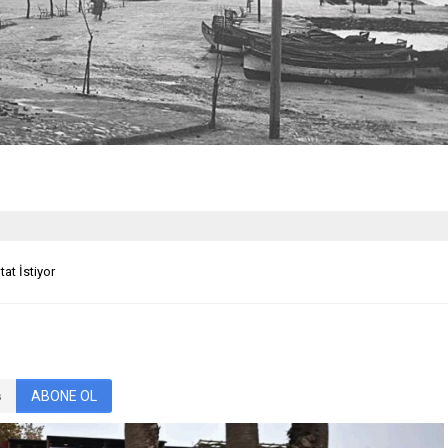
at İstiyor
ABONE OL