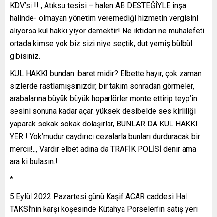
KDV’si !! , Atıksu tesisi – halen AB DESTEĞİYLE inşa
halinde- olmayan yönetim veremediği hizmetin vergisini
alıyorsa kul hakkı yiyor demektir! Ne iktidarı ne muhalefeti
ortada kimse yok biz sizi niye seçtik, dut yemiş bülbül
gibisiniz.
KUL HAKKI bundan ibaret midir? Elbette hayır, çok zaman
sizlerde rastlamışsınızdır, bir takım sonradan görmeler,
arabalarına büyük büyük hoparlörler monte ettirip teyp’in
sesini sonuna kadar açar, yüksek desibelde ses kirliliği
yaparak sokak sokak dolaşırlar, BUNLAR DA KUL HAKKI
YER ! Yok’mudur caydırıcı cezalarla bunları durduracak bir
mercii!.., Vardır elbet adına da TRAFİK POLİSİ denir ama
ara ki bulasın.!
*
5 Eylül 2022 Pazartesi günü Kaşif ACAR caddesi Hal
TAKSİ’nin karşı köşesinde Kütahya Porselen’in satış yeri