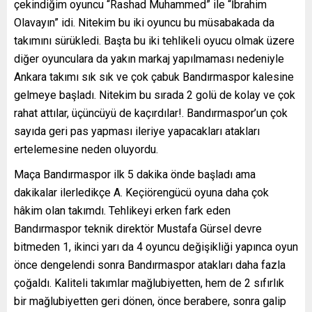
çekindiğim oyuncu “Rashad Muhammed” ile “İbrahim
Olavayın” idi. Nitekim bu iki oyuncu bu müsabakada da
takımını sürükledi. Başta bu iki tehlikeli oyucu olmak üzere
diğer oyunculara da yakın markaj yapılmaması nedeniyle
Ankara takımı sık sık ve çok çabuk Bandırmaspor kalesine
gelmeye başladı. Nitekim bu sırada 2 golü de kolay ve çok
rahat attılar, üçüncüyü de kaçırdılar!. Bandırmaspor’un çok
sayıda geri pas yapması ileriye yapacakları atakları
ertelemesine neden oluyordu.
Maça Bandırmaspor ilk 5 dakika önde başladı ama
dakikalar ilerledikçe A. Keçiörengücü oyuna daha çok
hâkim olan takımdı. Tehlikeyi erken fark eden
Bandırmaspor teknik direktör Mustafa Gürsel devre
bitmeden 1, ikinci yarı da 4 oyuncu değişikliği yapınca oyun
önce dengelendi sonra Bandırmaspor atakları daha fazla
çoğaldı. Kaliteli takımlar mağlubiyetten, hem de 2 sıfırlık
bir mağlubiyetten geri dönen, önce berabere, sonra galip