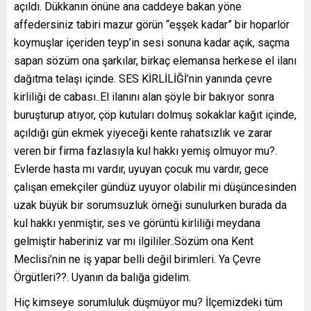
açıldı. Dükkanın önüne ana caddeye bakan yöne
affedersiniz tabiri mazur görün “eşşek kadar” bir hoparlör
koymuşlar içeriden teyp’in sesi sonuna kadar açık, saçma
sapan sözüm ona şarkılar, birkaç elemansa herkese el ilanı
dağıtma telaşı içinde. SES KİRLİLİĞİ’nin yanında çevre
kirliliği de cabası..El ilanını alan şöyle bir bakıyor sonra
buruşturup atıyor, çöp kutuları dolmuş sokaklar kağıt içinde,
açıldığı gün ekmek yiyeceği kente rahatsızlık ve zarar
veren bir firma fazlasıyla kul hakkı yemiş olmuyor mu?.
Evlerde hasta mı vardır, uyuyan çocuk mu vardır, gece
çalışan emekçiler gündüz uyuyor olabilir mi düşüncesinden
uzak büyük bir sorumsuzluk örneği sunulurken burada da
kul hakkı yenmiştir, ses ve görüntü kirliliği meydana
gelmiştir haberiniz var mı ilgililer..Sözüm ona Kent
Meclisi’nin ne iş yapar belli değil birimleri. Ya Çevre
Örgütleri??. Uyanın da balığa gidelim.
Hiç kimseye sorumluluk düşmüyor mu? İlçemizdeki tüm