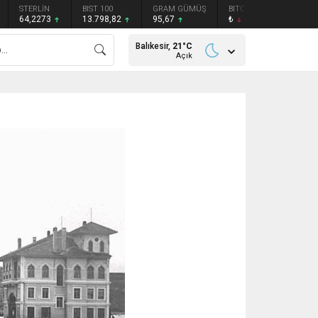
STERLİN
BIST 100
GRAM GÜMÜŞ
BITCOIN
ETHEREU
64,2273
13.798,82
95,67
₺
₺
Balıkesir,
21
°C
Açık