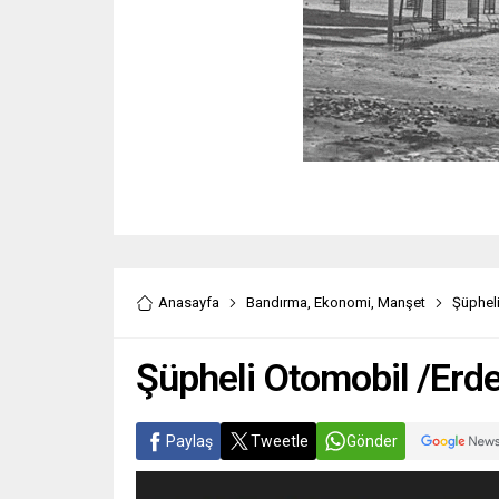
Anasayfa
Bandırma
,
Ekonomi
,
Manşet
Şüphel
Şüpheli Otomobil /Er
Paylaş
Tweetle
Gönder