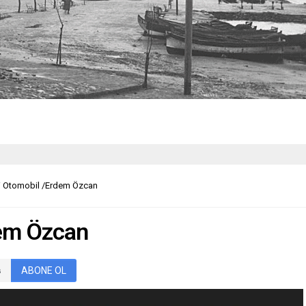
i Otomobil /Erdem Özcan
dem Özcan
ABONE OL