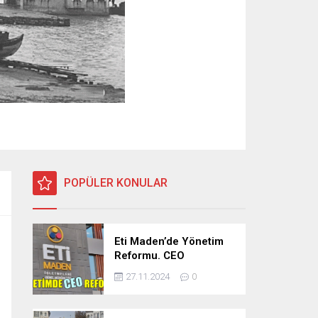
POPÜLER KONULAR
Eti Maden’de Yönetim
Reformu. CEO
Modeli’nde Kadro /
27.11.2024
0
Taşeron İşçilik Ayrımı
Kalkıyor