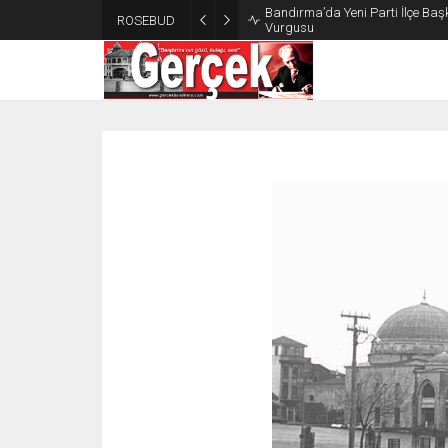
Bandırma’da Yeni Parti İlçe Başk
ROSEBUD
Vurgusu