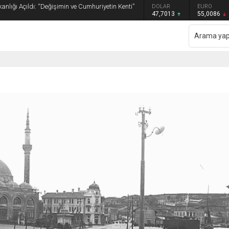
anlığı Açıldı: “Değişimin ve Cumhuriyetin Kenti”
GRAM ALTIN
DOLAR
EURO
6.544,76
47,7013
55,0086