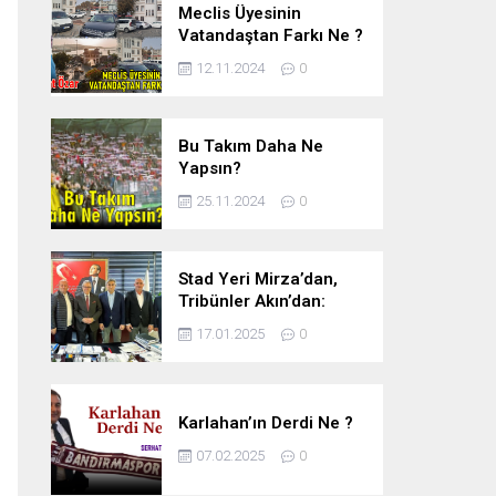
Meclis Üyesinin
Vatandaştan Farkı Ne ?
12.11.2024
0
Bu Takım Daha Ne
Yapsın?
25.11.2024
0
Stad Yeri Mirza’dan,
Tribünler Akın’dan:
Geriye Bakanlık Kaldı.
17.01.2025
0
Karlahan’ın Derdi Ne ?
07.02.2025
0