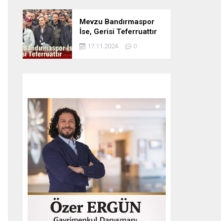
Mevzu Bandırmaspor
İse, Gerisi Teferruattır
17.11.2024
0