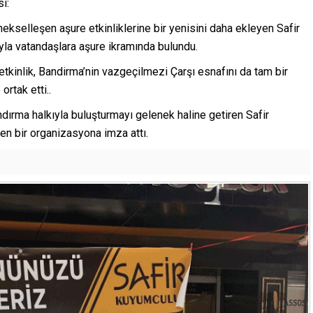
i:
kselleşen aşure etkinliklerine bir yenisini daha ekleyen Safir
yla vatandaşlara aşure ikramında bulundu.
 etkinlik, Bandirma’nin vazgeçilmezi Çarşı esnafını da tam bir
rtak etti..
dırma halkıyla buluşturmayı gelenek haline getiren Safir
ren bir organizasyona imza attı.