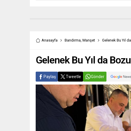
Anasayfa
Bandırma
,
Manşet
Gelenek Bu Yıl d
Gelenek Bu Yıl da Boz
Paylaş
Tweetle
Gönder