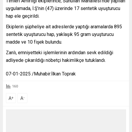
Timleri Amirliği ekiplerince, Sunullah Mahallesi’nde yapılan
uygulamada, İ.Ş’nin (47) üzerinde 17 sentetik uyuşturucu
hap ele geçirildi.
Ekiplerin şüpheliye ait adreslerde yaptığı aramalarda 895
sentetik uyuşturucu hap, yaklaşık 95 gram uyuşturucu
madde ve 10 fişek bulundu.
Zanlı, emniyetteki işlemlerinin ardından sevk edildiği
adliyede çıkarıldığı nöbetçi hakimlikçe tutuklandı.
07-01-2025 /Muhabir:İlkan Toprak
160
A
A
+
-