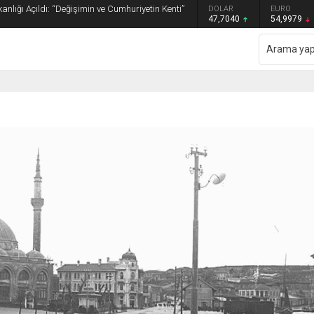
anlığı Açıldı: “Değişimin ve Cumhuriyetin Kenti”
GRAM ALTIN
DOLAR
EURO
6.587,65
47,7040
54,9979