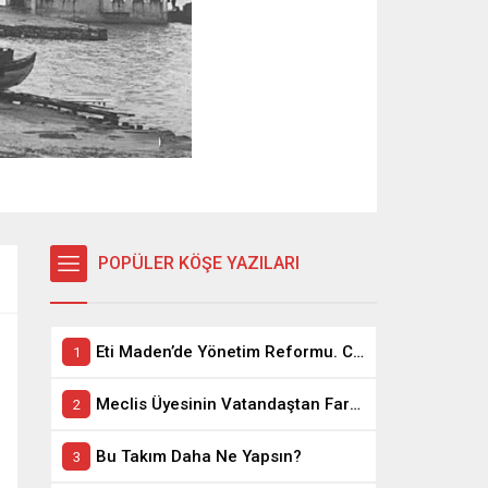
POPÜLER KÖŞE YAZILARI
Eti Maden’de Yönetim Reformu. CEO Modeli’nde Kadro / Taşeron İşçilik Ayrımı Kalkıyor
Meclis Üyesinin Vatandaştan Farkı Ne ?
Bu Takım Daha Ne Yapsın?