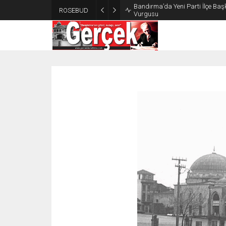
Bandırma’da Yeni Parti İlçe Başk
ROSEBUD
Vurgusu