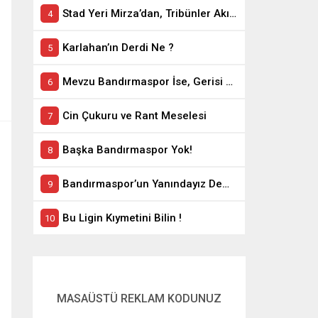
Stad Yeri Mirza’dan, Tribünler Akın’dan: Geriye Bakanlık Kaldı.
Karlahan’ın Derdi Ne ?
Mevzu Bandırmaspor İse, Gerisi Teferruattır
Cin Çukuru ve Rant Meselesi
Başka Bandırmaspor Yok!
Bandırmaspor’un Yanındayız Demekle Olmuyor!
Bu Ligin Kıymetini Bilin !
MASAÜSTÜ REKLAM KODUNUZ