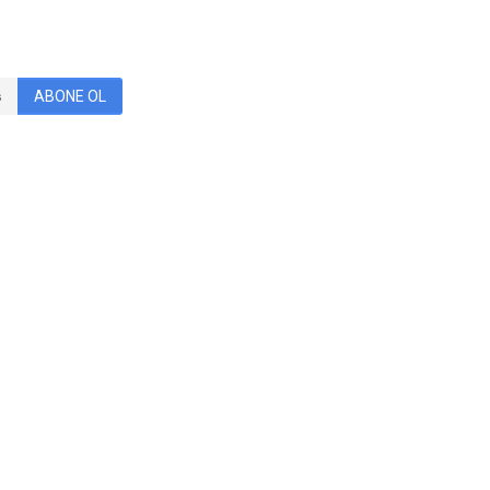
ABONE OL
eli, çünkü kimin kimi yiyeceği belli değil…
üm cazibeni alır, façanı bozar.