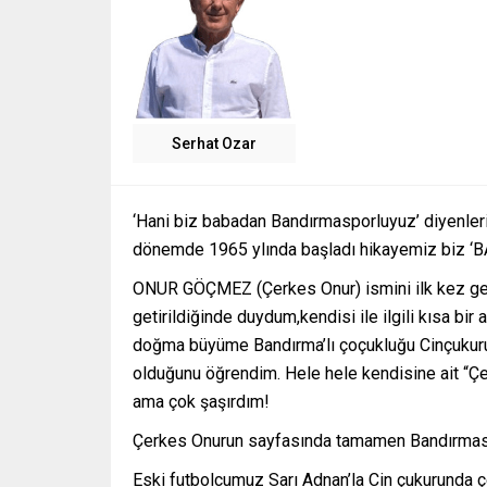
Serhat Ozar
‘Hani biz babadan Bandırmasporluyuz’ diyenlerin
dönemde 1965 ylında başladı hikayemiz biz ‘BA
ONUR GÖÇMEZ (Çerkes Onur) ismini ilk kez geç
getirildiğinde duydum,kendisi ile ilgili kısa bir
doğma büyüme Bandırma’lı çoçukluğu Cinçukuru’
olduğunu öğrendim. Hele hele kendisine ait “Ç
ama çok şaşırdım!
Çerkes Onurun sayfasında tamamen Bandırmasp
Eski futbolcumuz Sarı Adnan’la Cin çukurunda çe