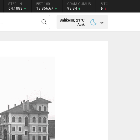
STERLİN
BIST 100
GRAM GÜMÜŞ
BITCOIN
ETHEREU
64,1883
13.866,67
98,34
₺
₺
Balıkesir,
21
°C
Açık