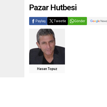
Pazar Hutbesi
Paylaş
Tweetle
Gönder
Hasan Topuz
Sular yükselince balıklar karıncaları yer.
Sular çekilince de karıncalar balıkları yer.
Kimse bugünkü üstünlüğüne ve gücüne güvenmem
Gençliğine güzelliğine aldanma bir tek sivilce t