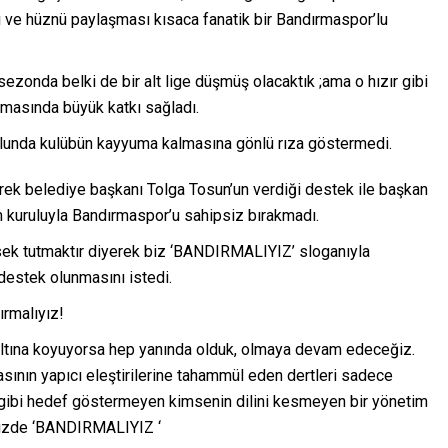
ci ve hüznü paylaşması kısaca fanatik bir Bandırmaspor’lu
zonda belki de bir alt lige düşmüş olacaktık ;ama o hızır gibi
almasında büyük katkı sağladı.
ulunda kulübün kayyuma kalmasına gönlü rıza göstermedi.
rek belediye başkanı Tolga Tosun’un verdiği destek ile başkan
m kuruluyla Bandırmaspor’u sahipsiz bırakmadı.
ksek tutmaktır diyerek biz ‘BANDIRMALIYIZ’ sloganıyla
estek olunmasını istedi.
ırmalıyız!
 altına koyuyorsa hep yanında olduk, olmaya devam edeceğiz.
asının yapıcı eleştirilerine tahammül eden dertleri sadece
gibi hedef göstermeyen kimsenin dilini kesmeyen bir yönetim
 bizde ‘BANDIRMALIYIZ ‘