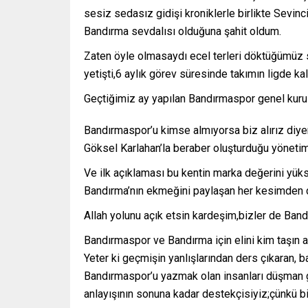
sesiz sedasız gidişi kroniklerle birlikte Sevin
Bandırma sevdalısı olduğuna şahit oldum.
Zaten öyle olmasaydı ecel terleri döktüğümüz se
yetişti,6 aylık görev süresinde takımın ligde k
Geçtiğimiz ay yapılan Bandırmaspor genel kur
Bandırmaspor’u kimse almıyorsa biz alırız diye
Göksel Karlahan’la beraber oluşturduğu yöneti
Ve ilk açıklaması bu kentin marka değerini yü
Bandırma’nın ekmeğini paylaşan her kesimden d
Allah yolunu açık etsin kardeşim,bizler de Band
Bandırmaspor ve Bandırma için elini kim taşın
Yeter ki geçmişin yanlışlarından ders çıkaran, b
Bandırmaspor’u yazmak olan insanları düşman 
anlayışının sonuna kadar destekçisiyiz;çünkü