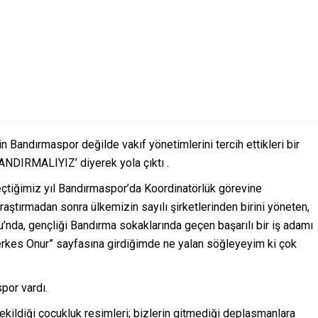
 Bandırmaspor değilde vakıf yönetimlerini tercih ettikleri bir
NDIRMALIYIZ’ diyerek yola çıktı .
tiğimiz yıl Bandırmaspor’da Koordinatörlük görevine
 araştırmadan sonra ülkemizin sayılı şirketlerinden birini yöneten,
nda, gençliği Bandırma sokaklarında geçen başarılı bir iş adamı
erkes Onur” sayfasına girdiğimde ne yalan söğleyeyim ki çok
or vardı.
kildiği çocukluk resimleri; bizlerin gitmediği deplasmanlara