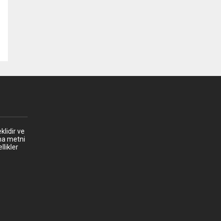
klidir ve
ma metni
llikler