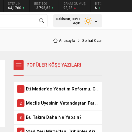
STERLİN
BIST 100
GRAM GÜMÜŞ
BITCOIN
ETHEREU
64,1760
13.798,82
93,28
₺
₺
Balıkesir,
33
°C
Açık
Anasayfa
Serhat Ozar
POPÜLER KÖŞE YAZILARI
Eti Maden’de Yönetim Reformu. CEO Modeli’nde Kadro / Taşeron İşçilik Ayrımı Kalkıyor
Meclis Üyesinin Vatandaştan Farkı Ne ?
Bu Takım Daha Ne Yapsın?
Stad Yeri Mirza’dan, Tribünler Akın’dan: Geriye Bakanlık Kaldı.