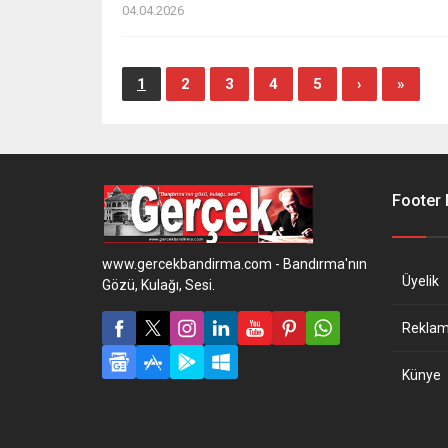
04.04.2026
1
2
3
4
5
›
»
Footer
www.gercekbandirma.com - Bandırma'nın
Üyelik
Gözü, Kulağı, Sesi.
Reklam 
Künye