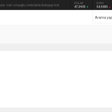
GRAM ALTIN
DOLAR
EURO
dı: Vali Ustaoğlu Üreticilerle Bahçeye İndi
6.465,12
47,5935
54,9385