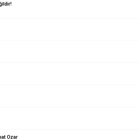
ldir!
hat Ozar