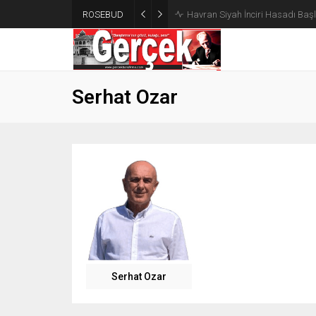
ROSEBUD
Havran Siyah İnciri Hasadı Başla
Serhat Ozar
Serhat Ozar