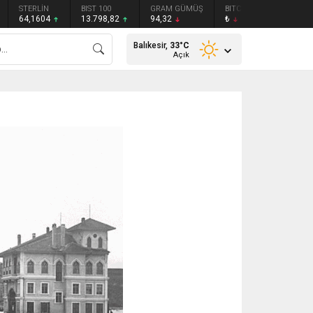
STERLİN
BIST 100
GRAM GÜMÜŞ
BITCOIN
ETHEREU
64,1604
13.798,82
94,32
₺
₺
Balıkesir,
33
°C
Açık