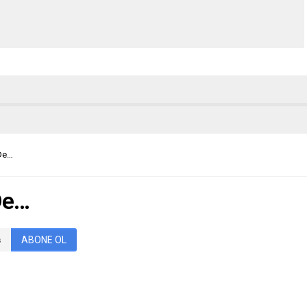
 De…
 De…
ABONE OL