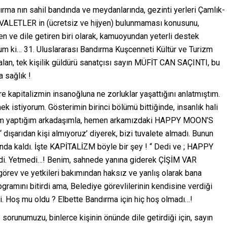
ırma nın sahil bandında ve meydanlarında, gezinti yerleri Çamlık-
UVALETLER in (ücretsiz ve hijyen) bulunmaması konusunu,
iren ve dile getiren biri olarak, kamuoyundan yeterli destek
um ki… 31. Uluslararası Bandırma Kuşcenneti Kültür ve Turizm
lan, tek kişilik güldürü sanatçısı sayın MÜFİT CAN SAÇINTI, bu
a sağlık !
re kapitalizmin insanoğluna ne zorluklar yaşattığını anlatmıştım.
ek istiyorum. Gösterimin birinci bölümü bittiğinde, insanlık hali
program yaptığım arkadaşımla, hemen arkamızdaki HAPPY MOON’S
 ‘ dışarıdan kişi almıyoruz’ diyerek, bizi tuvalete almadı. Bunun
da kaldı. İşte KAPİTALİZM böyle bir şey ! “ Dedi ve ; HAPPY
rdi. Yetmedi…! Benim, sahnede yanına giderek ÇİŞİM VAR
örev ve yetkileri bakımından haksız ve yanlış olarak bana
amını bitirdi ama, Belediye görevlilerinin kendisine verdiği
di. Hoş mu oldu ? Elbette Bandırma için hiç hoş olmadı…!
orunumuzu, binlerce kişinin önünde dile getirdiği için, sayın