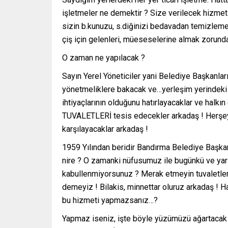
işletmeler ne demektir ? Size verilecek hizmeti
sizin b.kunuzu, s.diğinizi bedavadan temizlem
çiş için gelenleri, müeseselerine almak zorund
O zaman ne yapılacak ?
Sayın Yerel Yöneticiler yani Belediye Başkanlar
yönetmeliklere bakacak ve…yerleşim yerindeki s
ihtiyaçlarının olduğunu hatırlayacaklar ve halk
TUVALETLERİ tesis edecekler arkadaş ! Herşey içi
karşılayacaklar arkadaş !
1959 Yılından beridir Bandırma Belediye Başkan
nire ? O zamanki nüfusumuz ile bugünkü ve ya
kabullenmiyorsunuz ? Merak etmeyin tuvaletler 
demeyiz ! Bilakis, minnettar oluruz arkadaş ! H
bu hizmeti yapmazsanız…?
Yapmaz iseniz, işte böyle yüzümüzü ağartacak bi