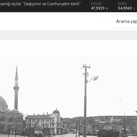
anlığı Açıldı: “Değişimin ve Cumhuriyetin Kenti”
GRAM ALTIN
DOLAR
EURO
6.493,17
47,5929
54,9560