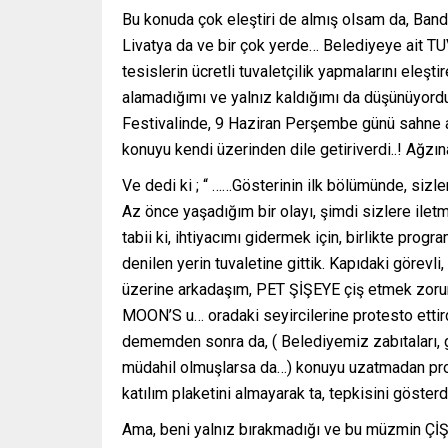
Bu konuda çok eleştiri de almış olsam da, Band
Livatya da ve bir çok yerde… Belediyeye ait T
tesislerin ücretli tuvaletçilik yapmalarını eleşt
alamadığımı ve yalnız kaldığımı da düşünüyord
Festivalinde, 9 Haziran Perşembe günü sahne a
konuyu kendi üzerinden dile getiriverdi..! Ağzın
Ve dedi ki ; “ ……Gösterinin ilk bölümünde, sizle
Az önce yaşadığım bir olayı, şimdi sizlere iletm
tabii ki, ihtiyacımı gidermek için, birlikte 
denilen yerin tuvaletine gittik. Kapıdaki görevli,
üzerine arkadaşım, PET ŞİŞEYE çiş etmek zorun
MOON’S u… oradaki seyircilerine protesto etti
dememden sonra da, ( Belediyemiz zabıtaları, g
müdahil olmuşlarsa da…) konuyu uzatmadan progr
katılım plaketini almayarak ta, tepkisini göster
Ama, beni yalnız bırakmadığı ve bu müzmin ÇİŞ s