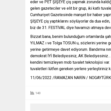
eder ve PET ŞİŞEYE çiş yapmak zorunda kaldığı
gelen gazeteciler ve elit bir grup, iki katlı
Cumhuriyet Gazetesinde manşet bir haber yapm
ŞİŞEYE çiş yaptıklarını söylüyorlar da dua edin
biz de 31. FESTİVAL diye havamızı atmaya de
Bizzat bana, benim bulunduğum ortamlarda şahi
YILMAZ ı ve Tolga TOSUN u, sözlerini yerine ge
yerine getirmeye davet ediyorum. Bandırma nın
demokrat İYİ Belediyesiniz, AK Belediyesiniz… 
kendini temizleyen mob tuvalet teknolojisi var.
tuvaletleri lütfen gereken yerlere yerleştiriniz 
11/06/2022 /RAMAZAN NARİN / NOGAYTÜRK
140