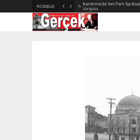
Bandırma’da Yeni Parti İlçe Başk
ROSEBUD
Vurgusu