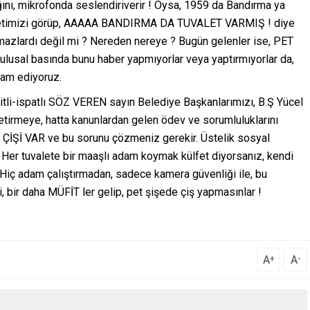
nı, mikrofonda seslendiriverir ! Oysa, 1959 da Bandırma ya
 tuvaletimizi görüp, AAAAA BANDIRMA DA TUVALET VARMIŞ ! diye
azlardı değil mi ? Nereden nereye ? Bugün gelenler ise, PET
, ulusal basında bunu haber yapmıyorlar veya yaptırmıyorlar da,
vam ediyoruz.
tli-ispatlı SÖZ VEREN sayın Belediye Başkanlarımızı, B.Ş Yücel
tirmeye, hatta kanunlardan gelen ödev ve sorumluluklarını
 ÇİŞİ VAR ve bu sorunu çözmeniz gerekir. Üstelik sosyal
Her tuvalete bir maaşlı adam koymak külfet diyorsanız, kendi
 Hiç adam çalıştırmadan, sadece kamera güvenliği ile, bu
ki, bir daha MÜFİT ler gelip, pet şişede çiş yapmasınlar !
A
A
+
-