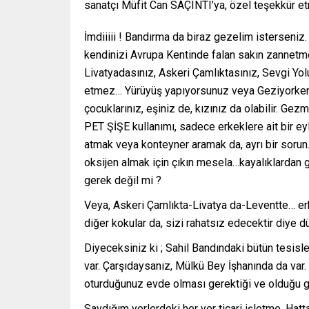
sanatçı Müfit Can SAÇINTI’ya, özel teşekkür et
İmdiiiii ! Bandırma da biraz gezelim isterseniz.
kendinizi Avrupa Kentinde falan sakın zannetme
Livatyadasınız, Askeri Çamlıktasınız, Sevgi Yo
etmez… Yürüyüş yapıyorsunuz veya Geziyorken, 
çocuklarınız, eşiniz de, kızınız da olabilir. G
PET ŞİŞE kullanımı, sadece erkeklere ait bir ey
atmak veya konteyner aramak da, ayrı bir sorun
oksijen almak için çıkın mesela…kayalıklardan 
gerek değil mi ?
Veya, Askeri Çamlıkta-Livatya da-Leventte… erk
diğer kokular da, sizi rahatsız edecektir diy
Diyeceksiniz ki ; Sahil Bandındaki bütün tes
var. Çarşıdaysanız, Mülkü Bey İşhanında da var.
oturduğunuz evde olması gerektiği ve olduğu gi
Saydığım yerlerdeki her yer ticari işletme. Hatta