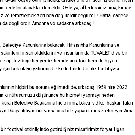
n bedelini alacaklar demektir. Öyle ya, affedersiniz ama, kimse
ez ve temizlemek zorunda değillerdir değil mi ? Hatta, sadece
a da değillerdir. Amenna ve sadakna arkadaş !
ı, Belediye Kanunlarına bakacak, Hıfsısıhha Kanunlarına ve
akinlerin insan olduklarını ve insanların da TUVALET diye bir
ın gezip-tozduğu her yerde, hemde ücretsiz hem de hijyen
n buldukları yatırımın belki de binde biri ile, bu ihtiyacı
larının hiçbiri bu soruna eğilmedi de, arkadaş 1959 nire 2022
rın ki nüfusumuzu düşününce bu hizmeti yapmayı neden
kuran Belediye Başkanına hiç birimiz b.kçu-s.dikçi başkan falan
ayır Duaya ihtiyacınız varsa onu bile yaparız merak etmeyin. Ama
r festival etkinliğinde getirdiğiniz misafirimiz feryat figan