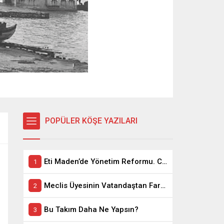
POPÜLER KÖŞE YAZILARI
Eti Maden’de Yönetim Reformu. CEO Modeli’nde Kadro / Taşeron İşçilik Ayrımı Kalkıyor
Meclis Üyesinin Vatandaştan Farkı Ne ?
Bu Takım Daha Ne Yapsın?