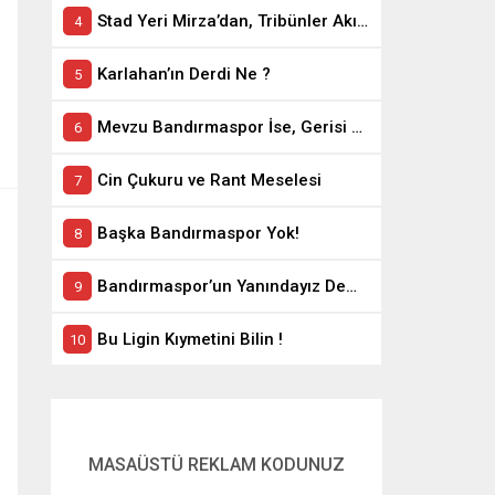
Stad Yeri Mirza’dan, Tribünler Akın’dan: Geriye Bakanlık Kaldı.
Karlahan’ın Derdi Ne ?
Mevzu Bandırmaspor İse, Gerisi Teferruattır
Cin Çukuru ve Rant Meselesi
Başka Bandırmaspor Yok!
Bandırmaspor’un Yanındayız Demekle Olmuyor!
Bu Ligin Kıymetini Bilin !
MASAÜSTÜ REKLAM KODUNUZ