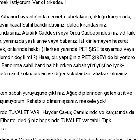
mek istiyorum. Var ol arkadaş !
 Yabancı hayranlığından ecnebi tabelaların çokluğu karşısında,
yin haaa! Sahil bandındasınız, dalga kırandasınız,
lundasınız, Atatürk Caddesi veya Ordu Caddesindesiniz v.d fark
yanınızda yaşlı anne veya babanız, laf dinlemeyen haşarat
ezmek, onlarında hakkı. (Herkes yanında PET ŞİŞE taşıyamaz veya
lemdir değil mi ?) Haaa, çiş yaptığınız PET ŞİŞEYİ de bi yerlere
. Bandırma sahil bandına bir erken sabah yürüyüşüne iyok-
gelen asit kokusundan ve diğer kokulardan rahatsız olmanız
en sabah yürüyüşüne çıktınız. Ağaç diplerinden gelen asit ve
e düşünüyorum. Rahatsız olmamışsanız, mesele yok!
islerde TUVALET VAR…Haydar Çavuş Camiisinde ve karşısında da
 Elbette, dediğiniz hepsinde TUVALET var tabii. Tıpkı
bi.
 Haydar Çavuş Camiisindeki, tuvalet bile bir ticari işletme. Ticari