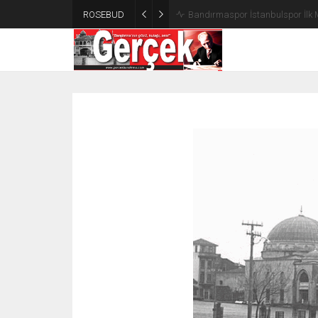
ROSEBUD
Bandırmaspor İstanbulspor İlk 