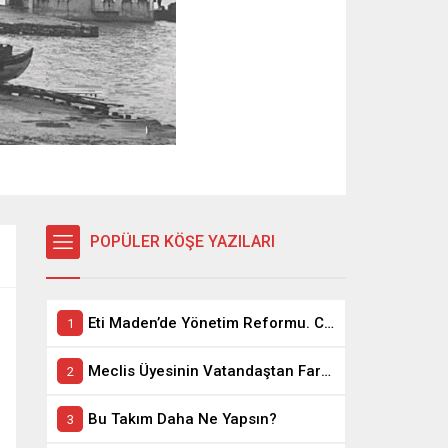
POPÜLER KÖŞE YAZILARI
Eti Maden’de Yönetim Reformu. CEO Modeli’nde Kadro / Taşeron İşçilik Ayrımı Kalkıyor
Meclis Üyesinin Vatandaştan Farkı Ne ?
Bu Takım Daha Ne Yapsın?