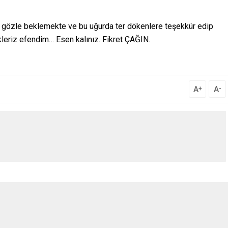
kiz gözle beklemekte ve bu uğurda ter dökenlere teşekkür edip
ekleriz efendim… Esen kalınız. Fikret ÇAĞIN.
A
A
+
-