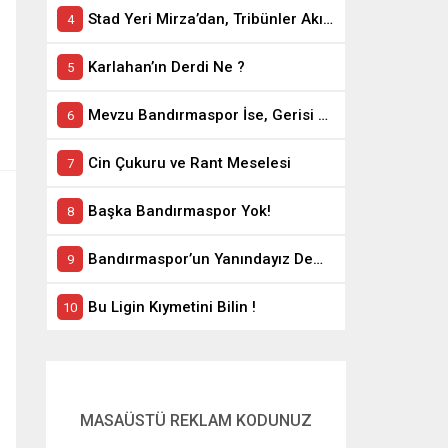
Stad Yeri Mirza’dan, Tribünler Akın’dan: Geriye Bakanlık Kaldı.
Karlahan’ın Derdi Ne ?
Mevzu Bandırmaspor İse, Gerisi Teferruattır
Cin Çukuru ve Rant Meselesi
Başka Bandırmaspor Yok!
Bandırmaspor’un Yanındayız Demekle Olmuyor!
Bu Ligin Kıymetini Bilin !
MASAÜSTÜ REKLAM KODUNUZ