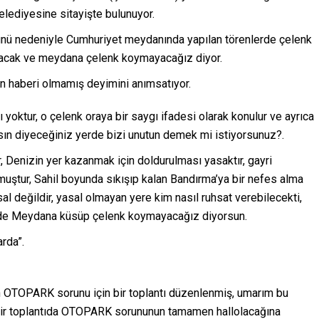
ediyesine sitayişte bulunuyor.
 günü nedeniyle Cumhuriyet meydanında yapılan törenlerde çelenk
ayacak ve meydana çelenk koymayacağız diyor.
n haberi olmamış deyimini anımsatıyor.
yoktur, o çelenk oraya bir saygı ifadesi olarak konulur ve ayrıca
rlasın diyeceğiniz yerde bizi unutun demek mi istiyorsunuz?.
, Denizin yer kazanmak için doldurulması yasaktır, gayri
muştur, Sahil boyunda sıkışıp kalan Bandırma’ya bir nefes alma
al değildir, yasal olmayan yere kim nasıl ruhsat verebilecekti,
rde Meydana küsüp çelenk koymayacağız diyorsun.
rda”.
an OTOPARK sorunu için bir toplantı düzenlenmiş, umarım bu
i bir toplantıda OTOPARK sorununun tamamen hallolacağına