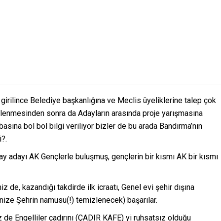
irilince Belediye başkanlığına ve Meclis üyeliklerine talep çok
irlenmesinden sonra da Adayların arasında proje yarışmasına
sına bol bol bilgi veriliyor bizler de bu arada Bandırma’nın
i?.
ay adayı AK Gençlerle buluşmuş, gençlerin bir kısmı AK bir kısmı
 de, kazandığı takdirde ilk icraatı, Genel evi şehir dışına
enize Şehrin namusu(!) temizlenecek) başarılar.
 de Engelliler çadırını (ÇADIR KAFE) yi ruhsatsız olduğu