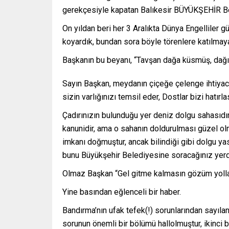
gerekçesiyle kapatan Balıkesir BÜYÜKŞEHİR Bel
On yıldan beri her 3 Aralıkta Dünya Engelliler
koyardık, bundan sora böyle törenlere katılm
Başkanın bu beyanı, “Tavşan dağa küsmüş, dağı
Sayın Başkan, meydanın çiçeğe çelenge ihtiyacı 
sizin varlığınızı temsil eder, Dostlar bizi hatı
Çadırınızın bulunduğu yer deniz dolgu sahasıdır
kanunidir, ama o sahanın doldurulması güzel ol
imkanı doğmuştur, ancak bilindiği gibi dolgu yas
bunu Büyükşehir Belediyesine soracağınız ye
Olmaz Başkan “Gel gitme kalmasın gözüm yolla
Yine basından eğlenceli bir haber.
Bandırma’nın ufak tefek(!) sorunlarından sayıl
sorunun önemli bir bölümü hallolmuştur, ikinc