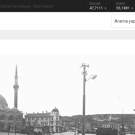
GRAM ALTIN
DOLAR
EURO
Maçta Karşılaşıyor. Saat Kaçta?
6.660,55
47,7111
55,1881