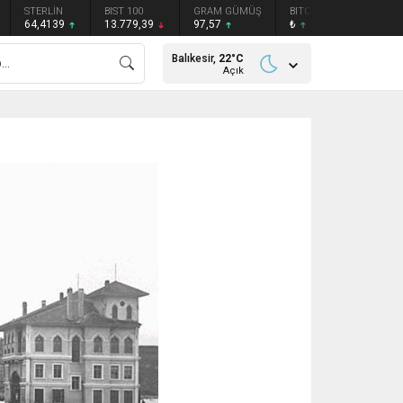
STERLİN
BIST 100
GRAM GÜMÜŞ
BITCOIN
ETHEREU
64,4139
13.779,39
97,57
₺
₺
Balıkesir,
22
°C
Açık