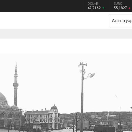
GRAM ALTIN
DOLAR
EURO
6.659,91
47,7162
55,1827