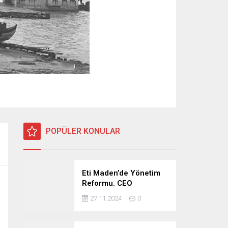
POPÜLER KONULAR
Eti Maden’de Yönetim
Reformu. CEO
Modeli’nde Kadro /
27.11.2024
0
Taşeron İşçilik Ayrımı
Kalkıyor