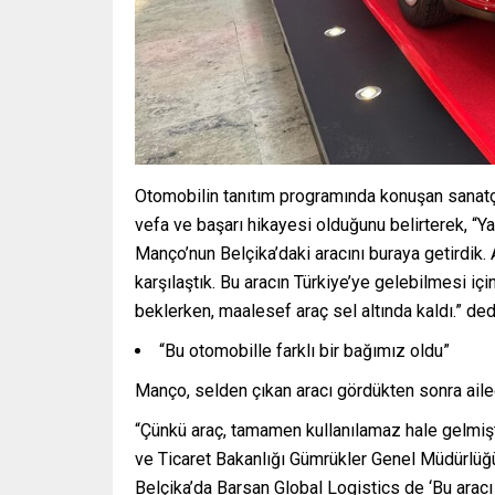
Otomobilin tanıtım programında konuşan sanatçı
vefa ve başarı hikayesi olduğunu belirterek, “Ya
Manço’nun Belçika’daki aracını buraya getirdik. 
karşılaştık. Bu aracın Türkiye’ye gelebilmesi iç
beklerken, maalesef araç sel altında kaldı.” ded
“Bu otomobille farklı bir bağımız oldu”
Manço, selden çıkan aracı gördükten sonra ailecek
“Çünkü araç, tamamen kullanılamaz hale gelmişt
ve Ticaret Bakanlığı Gümrükler Genel Müdürlüğü 
Belçika’da Barsan Global Logistics de ‘Bu aracı 