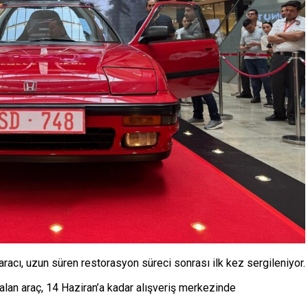
cı, uzun süren restorasyon süreci sonrası ilk kez sergileniyor.
kalan araç, 14 Haziran’a kadar alışveriş merkezinde