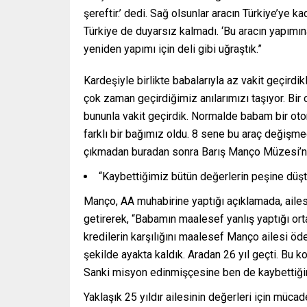
şereftir.’ dedi. Sağ olsunlar aracın Türkiye’ye
Türkiye de duyarsız kalmadı. ‘Bu aracın yapımın
yeniden yapımı için deli gibi uğraştık.”
Kardeşiyle birlikte babalarıyla az vakit geçir
çok zaman geçirdiğimiz anılarımızı taşıyor. Bir 
bununla vakit geçirdik. Normalde babam bir oto
farklı bir bağımız oldu. 8 sene bu araç değişme
çıkmadan buradan sonra Barış Manço Müzesi’nd
“Kaybettiğimiz bütün değerlerin peşine düş
Manço, AA muhabirine yaptığı açıklamada, aile
getirerek, “Babamın maalesef yanlış yaptığı orta
kredilerin karşılığını maalesef Manço ailesi öde
şekilde ayakta kaldık. Aradan 26 yıl geçti. Bu k
Sanki misyon edinmişçesine ben de kaybettiğimi
Yaklaşık 25 yıldır ailesinin değerleri için mücad