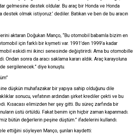
 kadar gelmesine destek oldular. Bu araç bir Honda ve Honda
a destek olmak istiyoruz.’ dediler. Batıkan ve ben de bu aracın
diklerini aktaran Doğukan Manço, “Bu otomobil babamla bizim en
otomobil için farklı bir kıymeti var. 1991’den 1999’a kadar
mobil eskidi mi ikinci senesinde değiştirirdi. Ama bu otomobille
di. Ondan sonra da aracı saklama kararı aldık. Araç karayoluna
e sergilenecek.” diye konuştu.
tüm”
sine düşkün muhafazakar bir yapıya sahip olduğunu dile
klıklar sonucu, vefatının ardından şirket krediler çekti ve bu
di. Kısacası elimizden her şey gitti. Bu süreç zarfında bir
onuların üstü örtüldü. Fakat benim için hiçbir zaman kapanmadı.
z bütün değerlerin peşine düştüm.” ifadelerini kullandı.
ele ettiğini söyleyen Manço, şunları kaydetti: