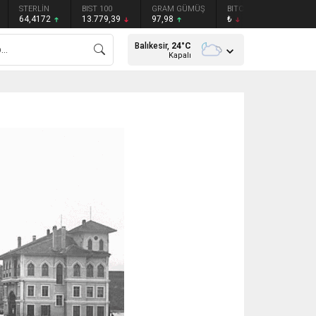
STERLİN
BIST 100
GRAM GÜMÜŞ
BITCOIN
ETHEREU
64,4172
13.779,39
97,98
₺
₺
Balıkesir,
24
°C
Kapalı