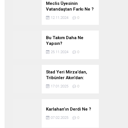
Meclis Üyesinin
Vatandaştan Farkı Ne ?
12.11.2024
0
Bu Takım Daha Ne
Yapsın?
25.11.2024
0
Stad Yeri Mirza’dan,
Tribünler Akın’dan:
Geriye Bakanlık Kaldı.
17.01.2025
0
Karlahan’ın Derdi Ne ?
07.02.2025
0