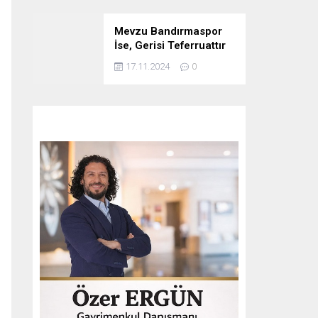
Mevzu Bandırmaspor
İse, Gerisi Teferruattır
17.11.2024
0