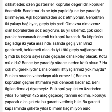
dikkat eder, özen gösterirler. Köprüler değerlidir, köprüler
önemlidir. Bandırma’ da ne için yapıldığı, ne işe yaradığı
bilinmeyen, Aşk köprümüzden söz etmiyorum. Gerçekten
iki yakayı bağlayan, geçiş için şart! Olmazsa olmazımız
olan köprülerden söz ediyorum. Bu yıl ülkemiz, çok ciddi
paralar harcanarak önemli bir köprü kazandı. Bu köprünün
bağladığı iki yaka arasında; aslında geçiş var. Biraz
gecikmeli, beklemeli olsa da iyi kötü geçiş sağlanıyordu.
Şimdi bu köprü sayesinde geçişler daha kolay olacak. Kötü
mü oldu? Bence işe yaradığı sürece, neden kötü olsun ? Ha
çok mu gerekliydi? Daha önemli ihtiyaçlarımız yok muydu?
Bunlara sıradan vatandaşın aklı ermez ! ( Benim o
köprüden geçme ihtimalim yok denecek kadar az. Beni
ilgilendirmez) diyemeyiz. Bu köprü yapılırken üzerinden
yılda 16 milyon 425 araç geçeceği tahmin edilmiş, köprüyü
yapacak olan şirkete bu garanti verilmiş bile. Bu garanti
kapsamında şirkete yılda bilmem kaç milyon euro