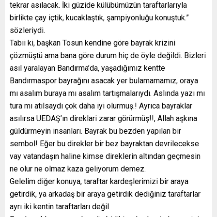
tekrar asılacak. İki güzide külübümüzün taraftarlarıyla
birlikte çay içtik, kucaklaştık, şampiyonluğu konuştuk.”
sözleriydi.
Tabii ki, başkan Tosun kendine göre bayrak krizini
çözmüştü ama bana göre durum hiç de öyle değildi. Bizleri
asıl yaralayan Bandırma’da, yaşadığımız kentte
Bandırmaspor bayrağını asacak yer bulamamamız, oraya
mı asalım buraya mı asalım tartışmalarıydı. Aslında yazı mı
tura mı atılsaydı çok daha iyi olurmuş.! Ayrıca bayraklar
asılırsa UEDAŞ’ın direklari zarar görürmüş!!, Allah aşkına
güldürmeyin insanları. Bayrak bu bezden yapılan bir
sembol! Eğer bu direkler bir bez bayraktan devrilecekse
vay vatandaşın haline kimse direklerin altından geçmesin
ne olur ne olmaz kaza geliyorum demez.
Gelelim diğer konuya, taraftar kardeşlerimizi bir araya
getirdik, ya arkadaş bir araya getirdik dediğiniz taraftarlar
ayrı iki kentin taraftarları değil