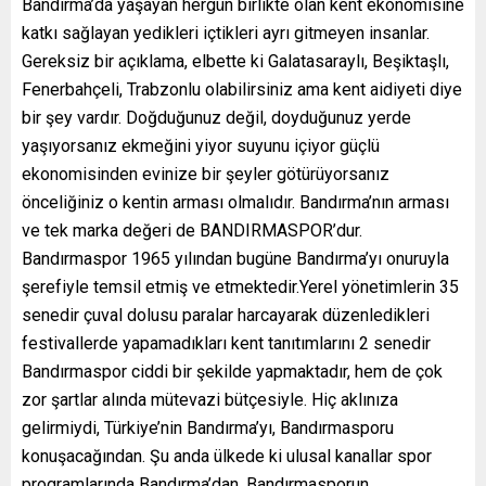
Bandırma’da yaşayan hergün birlikte olan kent ekonomisine
katkı sağlayan yedikleri içtikleri ayrı gitmeyen insanlar.
Gereksiz bir açıklama, elbette ki Galatasaraylı, Beşiktaşlı,
Fenerbahçeli, Trabzonlu olabilirsiniz ama kent aidiyeti diye
bir şey vardır. Doğduğunuz değil, doyduğunuz yerde
yaşıyorsanız ekmeğini yiyor suyunu içiyor güçlü
ekonomisinden evinize bir şeyler götürüyorsanız
önceliğiniz o kentin arması olmalıdır. Bandırma’nın arması
ve tek marka değeri de BANDIRMASPOR’dur.
Bandırmaspor 1965 yılından bugüne Bandırma’yı onuruyla
şerefiyle temsil etmiş ve etmektedir.Yerel yönetimlerin 35
senedir çuval dolusu paralar harcayarak düzenledikleri
festivallerde yapamadıkları kent tanıtımlarını 2 senedir
Bandırmaspor ciddi bir şekilde yapmaktadır, hem de çok
zor şartlar alında mütevazi bütçesiyle. Hiç aklınıza
gelirmiydi, Türkiye’nin Bandırma’yı, Bandırmasporu
konuşacağından. Şu anda ülkede ki ulusal kanallar spor
programlarında Bandırma’dan, Bandırmasporun