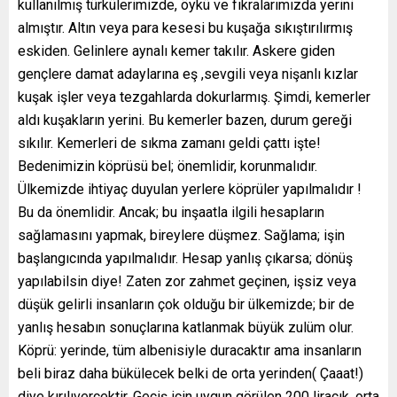
kullanılmış türkülerimizde, öykü ve fıkralarımızda yerini
almıştır. Altın veya para kesesi bu kuşağa sıkıştırılırmış
eskiden. Gelinlere aynalı kemer takılır. Askere giden
gençlere damat adaylarına eş ,sevgili veya nişanlı kızlar
kuşak işler veya tezgahlarda dokurlarmış. Şimdi, kemerler
aldı kuşakların yerini. Bu kemerler bazen, durum gereği
sıkılır. Kemerleri de sıkma zamanı geldi çattı işte!
Bedenimizin köprüsü bel; önemlidir, korunmalıdır.
Ülkemizde ihtiyaç duyulan yerlere köprüler yapılmalıdır !
Bu da önemlidir. Ancak; bu inşaatla ilgili hesapların
sağlamasını yapmak, bireylere düşmez. Sağlama; işin
başlangıcında yapılmalıdır. Hesap yanlış çıkarsa; dönüş
yapılabilsin diye! Zaten zor zahmet geçinen, işsiz veya
düşük gelirli insanların çok olduğu bir ülkemizde; bir de
yanlış hesabın sonuçlarına katlanmak büyük zulüm olur.
Köprü: yerinde, tüm albenisiyle duracaktır ama insanların
beli biraz daha bükülecek belki de orta yerinden( Çaaat!)
diye kırılıvercektir. Geçiş için uygun görülen 200 liracık, orta