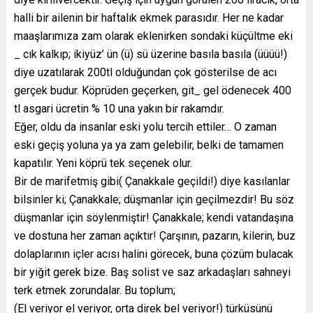
halli bir ailenin bir haftalık ekmek parasıdır. Her ne kadar
maaşlarımıza zam olarak eklenirken sondaki küçültme eki
_ cık kalkıp; ikiyüz’ ün (ü) sü üzerine basıla basıla (üüüü!)
diye uzatılarak 200tl olduğundan çok gösterilse de acı
gerçek budur. Köprüden geçerken, git_ gel ödenecek 400
tl asgari ücretin % 10 una yakın bir rakamdır.
Eğer, oldu da insanlar eski yolu tercih ettiler… O zaman
eski geçiş yoluna ya ya zam gelebilir, belki de tamamen
kapatılır. Yeni köprü tek seçenek olur.
Bir de marifetmiş gibi( Çanakkale geçildi!) diye kasılanlar
bilsinler ki; Çanakkale; düşmanlar için geçilmezdir! Bu söz
düşmanlar için söylenmiştir! Çanakkale; kendi vatandaşına
ve dostuna her zaman açıktır! Çarşının, pazarın, kilerin, buz
dolaplarının içler acısı halini görecek, buna çözüm bulacak
bir yiğit gerek bize. Baş solist ve saz arkadaşları sahneyi
terk etmek zorundalar. Bu toplum;
(El veriyor el veriyor, orta direk bel veriyor!) türküsünü