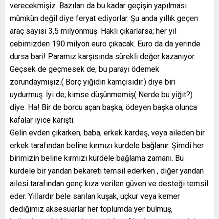
verecekmişiz. Bazıları da bu kadar geçişin yapılması
mümkün değil diye feryat ediyorlar. Şu anda yıllık geçen
araç sayısı 3,5 milyonmuş. Haklı çıkarlarsa; her yıl
cebimizden 190 milyon euro çıkacak. Euro da da yerinde
dursa bari! Paramız karşısında sürekli değer kazanıyor.
Geçsek de geçmesek de; bu parayı ödemek
zorundaymışız.( Borç yiğidin kamçısıdır.) diye biri
uydurmuş. İyi de; kimse düşünmemiş( Nerde bu yiğit?)
diye. Ha! Bir de borcu açan başka, ödeyen başka olunca
kafalar iyice karıştı.
Gelin evden çıkarken; baba, erkek kardeş, veya aileden bir
erkek tarafından beline kırmızı kurdele bağlanır. Şimdi her
birimizin beline kırmızı kurdele bağlama zamanı. Bu
kurdele bir yandan bekareti temsil ederken , diğer yandan
ailesi tarafından genç kıza verilen güven ve desteği temsil
eder. Yıllardır bele sarılan kuşak, uçkur veya kemer
dediğimiz aksesuarlar her toplumda yer bulmuş,