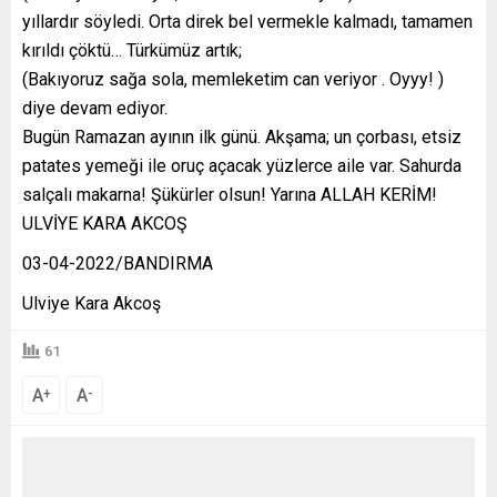
yıllardır söyledi. Orta direk bel vermekle kalmadı, tamamen
kırıldı çöktü… Türkümüz artık;
(Bakıyoruz sağa sola, memleketim can veriyor . Oyyy! )
diye devam ediyor.
Bugün Ramazan ayının ilk günü. Akşama; un çorbası, etsiz
patates yemeği ile oruç açacak yüzlerce aile var. Sahurda
salçalı makarna! Şükürler olsun! Yarına ALLAH KERİM!
ULVİYE KARA AKCOŞ
03-04-2022/BANDIRMA
Ulviye Kara Akcoş
61
A
A
+
-