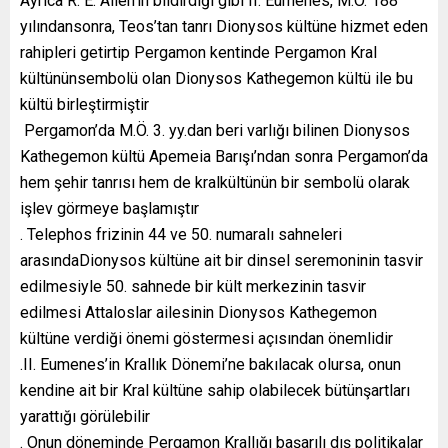
Ayrıca R. E. Allen’in bildirdiği gibi II. Eumenes, M.Ö. 188
yılındansonra, Teos’tan tanrı Dionysos kültüne hizmet eden
rahipleri getirtip Pergamon kentinde Pergamon Kral
kültününsembolü olan Dionysos Kathegemon kültü ile bu
kültü birleştirmiştir
Pergamon’da M.Ö. 3. yy.dan beri varlığı bilinen Dionysos
Kathegemon kültü Apemeia Barışı’ndan sonra Pergamon’da
hem şehir tanrısı hem de kralkültünün bir sembolü olarak
işlev görmeye başlamıştır
. Telephos frizinin 44 ve 50. numaralı sahneleri
arasındaDionysos kültüne ait bir dinsel seremoninin tasvir
edilmesiyle 50. sahnede bir kült merkezinin tasvir
edilmesi Attaloslar ailesinin Dionysos Kathegemon
kültüne verdiği önemi göstermesi açısından önemlidir
.II. Eumenes’in Krallık Dönemi’ne bakılacak olursa, onun
kendine ait bir Kral kültüne sahip olabilecek bütünşartları
yarattığı görülebilir
. Onun döneminde Pergamon Krallığı başarılı dış politikalar