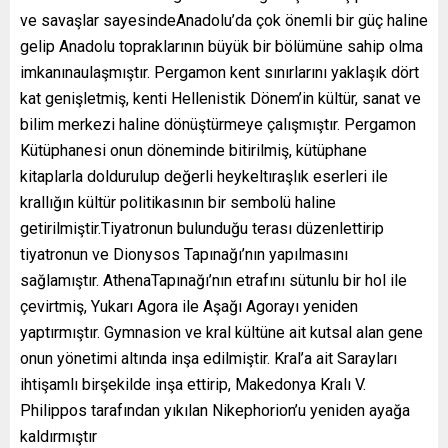
ve savaşlar sayesindeAnadolu’da çok önemli bir güç haline
gelip Anadolu topraklarının büyük bir bölümüne sahip olma
imkanınaulaşmıştır. Pergamon kent sınırlarını yaklaşık dört
kat genişletmiş, kenti Hellenistik Dönem’in kültür, sanat ve
bilim merkezi haline dönüştürmeye çalışmıştır. Pergamon
Kütüphanesi onun döneminde bitirilmiş, kütüphane
kitaplarla doldurulup değerli heykeltıraşlık eserleri ile
krallığın kültür politikasının bir sembolü haline
getirilmiştir.Tiyatronun bulunduğu terası düzenlettirip
tiyatronun ve Dionysos Tapınağı’nın yapılmasını
sağlamıştır. AthenaTapınağı’nın etrafını sütunlu bir hol ile
çevirtmiş, Yukarı Agora ile Aşağı Agorayı yeniden
yaptırmıştır. Gymnasion ve kral kültüne ait kutsal alan gene
onun yönetimi altında inşa edilmiştir. Kral’a ait Sarayları
ihtişamlı birşekilde inşa ettirip, Makedonya Kralı V.
Philippos tarafından yıkılan Nikephorion’u yeniden ayağa
kaldırmıştır