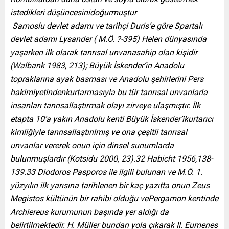
istedikleri düşüncesinidoğurmuştur
Samoslu devlet adamı ve tarihçi Duris’e göre Spartalı
devlet adamı Lysander ( M.Ö. ?-395) Helen dünyasında
yaşarken ilk olarak tanrısal unvanasahip olan kişidir
(Walbank 1983, 213); Büyük İskender’in Anadolu
topraklarına ayak basması ve Anadolu şehirlerini Pers
hakimiyetindenkurtarmasıyla bu tür tanrısal unvanlarla
insanları tanrısallaştırmak olayı zirveye ulaşmıştır. İlk
etapta 10’a yakın Anadolu kenti Büyük İskender’ikurtarıcı
kimliğiyle tanrısallaştırılmış ve ona çeşitli tanrısal
unvanlar vererek onun için dinsel sunumlarda
bulunmuşlardır (Kotsidu 2000, 23).32 Habicht 1956,138-
139.33 Diodoros Pasporos ile ilgili bulunan ve M.Ö. 1.
yüzyılın ilk yarısına tarihlenen bir kaç yazıtta onun Zeus
Megistos kültünün bir rahibi olduğu vePergamon kentinde
Archiereus kurumunun başında yer aldığı da
belirtilmektedir. H. Müller bundan yola çıkarak II. Eumenes