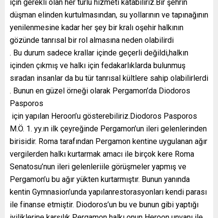
için gerekli olan her türlü hizmeti katabiliriz.Bir şehrin
düşman elinden kurtulmasından, su yollarının ve tapınağının
yenilenmesine kadar her şey bir kralı oşehir halkının
gözünde tanrısal bir rol almasına neden olabilirdi
. Bu durum sadece krallar içinde geçerli değildi,halkın
içinden çıkmış ve halkı için fedakarlıklarda bulunmuş
sıradan insanlar da bu tür tanrısal kültlere sahip olabilirlerdi
. Bunun en güzel örneği olarak Pergamon’da Diodoros
Pasporos
için yapılan Heroon’u gösterebiliriz.Diodoros Pasporos
M.Ö. 1. yy.ın ilk çeyreğinde Pergamon’un ileri gelenlerinden
birisidir. Roma tarafından Pergamon kentine uygulanan ağır
vergilerden halkı kurtarmak amacı ile birçok kere Roma
Senatosu’nun ileri gelenleriile görüşmeler yapmış ve
Pergamon’u bu ağır yükten kurtarmıştır. Bunun yanında
kentin Gymnasion’unda yapılanrestorasyonları kendi parası
ile finanse etmiştir. Diodoros’un bu ve bunun gibi yaptığı
iyiliklerine karşılık Pergamon halkı onun Heroon unvanı ile