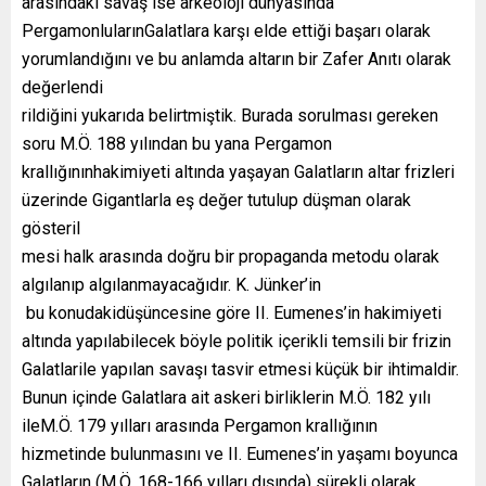
arasındaki savaş ise arkeoloji dünyasında
PergamonlularınGalatlara karşı elde ettiği başarı olarak
yorumlandığını ve bu anlamda altarın bir Zafer Anıtı olarak
değerlendi
rildiğini yukarıda belirtmiştik. Burada sorulması gereken
soru M.Ö. 188 yılından bu yana Pergamon
krallığınınhakimiyeti altında yaşayan Galatların altar frizleri
üzerinde Gigantlarla eş değer tutulup düşman olarak
gösteril
mesi halk arasında doğru bir propaganda metodu olarak
algılanıp algılanmayacağıdır. K. Jünker’in
bu konudakidüşüncesine göre II. Eumenes’in hakimiyeti
altında yapılabilecek böyle politik içerikli temsili bir frizin
Galatlarile yapılan savaşı tasvir etmesi küçük bir ihtimaldir.
Bunun içinde Galatlara ait askeri birliklerin M.Ö. 182 yılı
ileM.Ö. 179 yılları arasında Pergamon krallığının
hizmetinde bulunmasını ve II. Eumenes’in yaşamı boyunca
Galatların (M.Ö. 168-166 yılları dışında) sürekli olarak