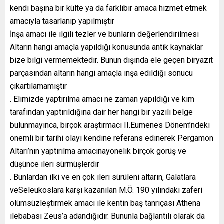
kendi başına bir külte ya da farklıbir amaca hizmet etmek
amacıyla tasarlanıp yapılmıştır
İnşa amacı ile ilgili tezler ve bunların değerlendirilmesi
Altarın hangi amaçla yapıldığı konusunda antik kaynaklar
bize bilgi vermemektedir. Bunun dışında ele geçen biryazıt
parçasından altarın hangi amaçla inşa edildiği sonucu
çıkartılamamıştır
. Elimizde yaptırılma amacı ne zaman yapıldığı ve kim
tarafından yaptırıldığına dair her hangi bir yazılı belge
bulunmayınca, birçok araştırmacı II.Eumenes Dönem’ndeki
önemli bir tarihi olayı kendine referans edinerek Pergamon
Altarı’nın yaptırılma amacınayönelik birçok görüş ve
düşünce ileri sürmüşlerdir
. Bunlardan ilki ve en çok ileri sürüleni altarın, Galatlara
veSeleukoslara karşı kazanılan M.Ö. 190 yılındaki zaferi
ölümsüzleştirmek amacı ile kentin baş tanrıçası Athena
ilebabası Zeus’a adandığıdır. Bununla bağlantılı olarak da