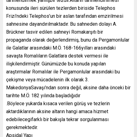
tarihlendirmek yanlışbir tezdir.Altarın tarihlendirilmesi
konusunda ileri sürülen tezlerden biriside Telephos
Frizi’ndeki Telephos’un bir aslan tarafından emzirilmesi
sahnesine dayandırılmaktadır. Bu sahneden dolayı A.
Brückner tasvir edilen sahneyi Romakarşıtı bir
propaganda olarak değerlendirmiş, bunu da Pergamonlular
ile Galatlar arasındaki M.Ö. 168-166yılları arasındaki
savaşta Romalıların Galatlara destek vermesi ile
ilişkilendirmiştir. Günümüzde bu konuda yapılan
araştırmalar Romalılar ile Pergamonlular arasındaki bu
çekişme veya mücadelenin ilk olarak 3.
MakedonyaSavaşı’ndan sonra değil, aksine daha önceki bir
tarihte M.Ö. 182 yılında başladığıdır
.Böylece yukarda kısaca verilen görüş ve tezlerin
aktardıklarının aksine altarın hangi amaca hizmet
edebilecegifarklı bir bakışla tekrar sorgulanması
gerekmektedir.
Apsidal Yapı