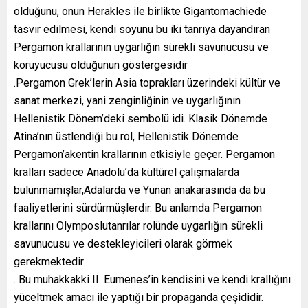
olduğunu, onun Herakles ile birlikte Gigantomachiede
tasvir edilmesi, kendi soyunu bu iki tanrıya dayandıran
Pergamon krallarının uygarlığın sürekli savunucusu ve
koruyucusu olduğunun göstergesidir
.Pergamon Grek’lerin Asia toprakları üzerindeki kültür ve
sanat merkezi, yani zenginliğinin ve uygarlığının
Hellenistik Dönem’deki sembolü idi. Klasik Dönemde
Atina’nın üstlendiği bu rol, Hellenistik Dönemde
Pergamon’akentin krallarının etkisiyle geçer. Pergamon
kralları sadece Anadolu’da kültürel çalışmalarda
bulunmamışlar,Adalarda ve Yunan anakarasında da bu
faaliyetlerini sürdürmüşlerdir. Bu anlamda Pergamon
krallarını Olymposlutanrılar rolünde uygarlığın sürekli
savunucusu ve destekleyicileri olarak görmek
gerekmektedir
. Bu muhakkakki II. Eumenes’in kendisini ve kendi krallığını
yüceltmek amacı ile yaptığı bir propaganda çeşididir.