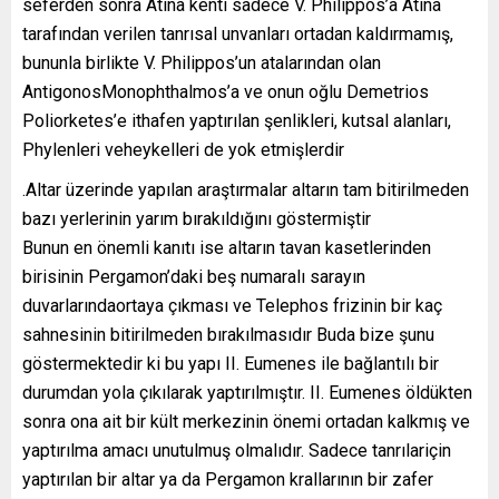
seferden sonra Atina kenti sadece V. Philippos’a Atina
tarafından verilen tanrısal unvanları ortadan kaldırmamış,
bununla birlikte V. Philippos’un atalarından olan
AntigonosMonophthalmos’a ve onun oğlu Demetrios
Poliorketes’e ithafen yaptırılan şenlikleri, kutsal alanları,
Phylenleri veheykelleri de yok etmişlerdir
.Altar üzerinde yapılan araştırmalar altarın tam bitirilmeden
bazı yerlerinin yarım bırakıldığını göstermiştir
Bunun en önemli kanıtı ise altarın tavan kasetlerinden
birisinin Pergamon’daki beş numaralı sarayın
duvarlarındaortaya çıkması ve Telephos frizinin bir kaç
sahnesinin bitirilmeden bırakılmasıdır Buda bize şunu
göstermektedir ki bu yapı II. Eumenes ile bağlantılı bir
durumdan yola çıkılarak yaptırılmıştır. II. Eumenes öldükten
sonra ona ait bir kült merkezinin önemi ortadan kalkmış ve
yaptırılma amacı unutulmuş olmalıdır. Sadece tanrılariçin
yaptırılan bir altar ya da Pergamon krallarının bir zafer