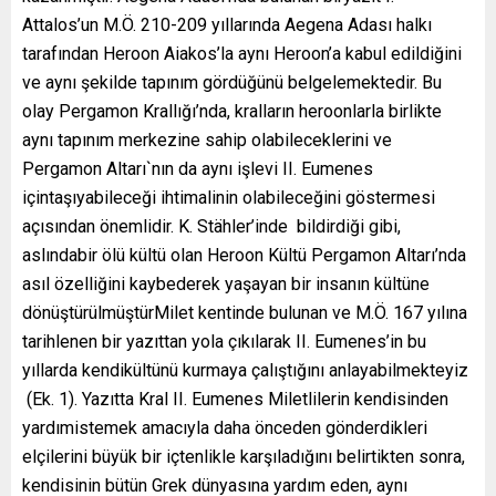
Attalos’un M.Ö. 210-209 yıllarında Aegena Adası halkı
tarafından Heroon Aiakos’la aynı Heroon’a kabul edildiğini
ve aynı şekilde tapınım gördüğünü belgelemektedir. Bu
olay Pergamon Krallığı’nda, kralların heroonlarla birlikte
aynı tapınım merkezine sahip olabileceklerini ve
Pergamon Altarı`nın da aynı işlevi II. Eumenes
içintaşıyabileceği ihtimalinin olabileceğini göstermesi
açısından önemlidir. K. Stähler’inde bildirdiği gibi,
aslındabir ölü kültü olan Heroon Kültü Pergamon Altarı’nda
asıl özelliğini kaybederek yaşayan bir insanın kültüne
dönüştürülmüştürMilet kentinde bulunan ve M.Ö. 167 yılına
tarihlenen bir yazıttan yola çıkılarak II. Eumenes’in bu
yıllarda kendikültünü kurmaya çalıştığını anlayabilmekteyiz
(Ek. 1). Yazıtta Kral II. Eumenes Miletlilerin kendisinden
yardımistemek amacıyla daha önceden gönderdikleri
elçilerini büyük bir içtenlikle karşıladığını belirtikten sonra,
kendisinin bütün Grek dünyasına yardım eden, aynı