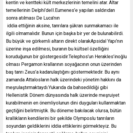
kentin ve kentteki kült merkezlerinin temelini atar. Altar
temellerinin Delphi’deII.Eumenes’e yapılan saldırıdan
sonra atılması De Luca’nın
iddia ettiğinin aksine, tanrılara şükran sunmakamacı ile
ilgili olmamalıdır. Bunun için başka bir yer de bulunabilirdi.
Bu büyük ve görkemli altarın direkt olarakApsidal Yapı’nın
üzerine inşa edilmesi, buranın bu kültsel özelliğini
koruduğunun bir göstergesidir.Telephos’un Herakles’inoğlu
olması Pergamon krallarının soyağacının onun üzerinden
baş tanrı Zeus’a kadarulaştığını göstermektedir. Bu aynı
zamanda Attalosların halk üzerindeki yönetim hakkını da
meşrulaştırmaktaydı.Yukarıda da bahsedildiği gibi
Hellenistik Dönem dünyasında halk üzerinde meşruiyet
kurabilmenin en önemliyolunun dini duyguları kullanmaktan
geçtiğini belirtmiştik. Bu döneme bakılacak olursa, bütün
krallıkların kendilerini bir şekilde Olymposlu tanrıların
soyundan geldiklerini iddia ettiklerini görmekteyiz. Bu