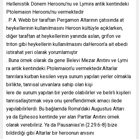
Hellenistik Dönem Heroonu’nu ve Lymira antik kentindeki
Ptolemaion Heroonu’nu vermektedir
. P. A. Webb bir taraftan Pergamon Altarının çatısında at
heykellerinin kullanılmasını Heroon kültüyle açıklarken,
diğer taraftan at heykellerinin yanında aslan, grifon ve
triton gibi heykellerin kullanılmasını daHeroon’a ait ebedi
istirahat yeri olarak yorumlamıştır
. Buna örnek olarak da gene Belevi Mezar Anıtını ve Lymi
ra antik kentindeki Ptolemaion’u vermektedir.Altarlar
tanrılara kurban kesilen veya sunum yapılan yerler olmakla
birlikte, tanrısal unvanlara sahip olan kişi
lere de sunum yapılan bir yerde olabilirler ve belirli kişileri
tanrısallaştırmak veya onu şereflendirmek amacı ilede
yapılabilirlerdi. Bu bağlamda Roma’daki Augustus Altarı
ya da Ephesos kentinde yer alan Partlar Anıtını örnek
olarak verebiliriz. Ya da Pausanias’ın (2.29.6-8) bize
bildirdiği gibi Altarlar bir heroonun anısını