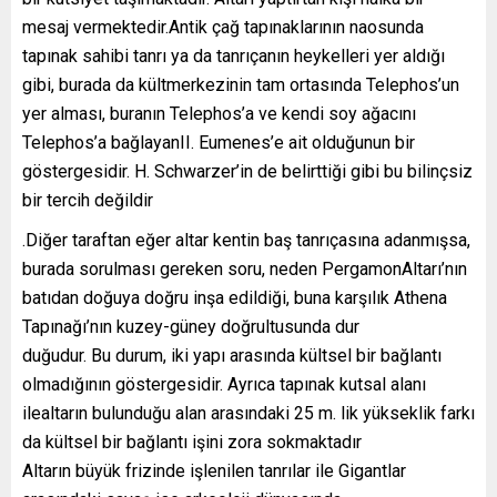
mesaj vermektedir.Antik çağ tapınaklarının naosunda
tapınak sahibi tanrı ya da tanrıçanın heykelleri yer aldığı
gibi, burada da kültmerkezinin tam ortasında Telephos’un
yer alması, buranın Telephos’a ve kendi soy ağacını
Telephos’a bağlayanII. Eumenes’e ait olduğunun bir
göstergesidir. H. Schwarzer’in de belirttiği gibi bu bilinçsiz
bir tercih değildir
.Diğer taraftan eğer altar kentin baş tanrıçasına adanmışsa,
burada sorulması gereken soru, neden PergamonAltarı’nın
batıdan doğuya doğru inşa edildiği, buna karşılık Athena
Tapınağı’nın kuzey-güney doğrultusunda dur
duğudur. Bu durum, iki yapı arasında kültsel bir bağlantı
olmadığının göstergesidir. Ayrıca tapınak kutsal alanı
ilealtarın bulunduğu alan arasındaki 25 m. lik yükseklik farkı
da kültsel bir bağlantı işini zora sokmaktadır
Altarın büyük frizinde işlenilen tanrılar ile Gigantlar