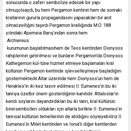
sonucunda o zaferi sembolize edecek bir yapı
olmuşolsaydı, bu hem Pergamon kentinin hem de sonraki
krallarının gururla propagandasını yapacakları bir anıt
olmaözelliğini taşırdı.Pergamon krallığında M.Ö. 188
yılındaki Apemeia Barış’ından sonra hem
Archiereus
kurumunun başlatılmasıhem de Teos kentinden Dionysos
rahiplerinin getirilmesi ve bunların Pergamon’da Dionysos
Kathegemon kül-tüne hizmet etmeye başlamaları kral
kültünün Pergamon kentinde işlevselleşmeye başladığını
göstermektedir.Altar üzerinde hem Dionysos’un hem de
Herakles’in iki kez tasvir edilmesi II. Eumenes’in bu iki
tanrıya özelbir önem gösterdiğinin kanıtıdır. Attaloslar’ın
kendi soylarını dayandırdıkları bu iki tanrı, kral kültünün
birersembolleri oldukları için altarla birlikte II. Eumenes’in
tanrısal kültünün temellerinin de atıldığını söyleyebiliriz.II.
Eumenes’in Milet kentinden ve Ionia’lı diğer kentlerden