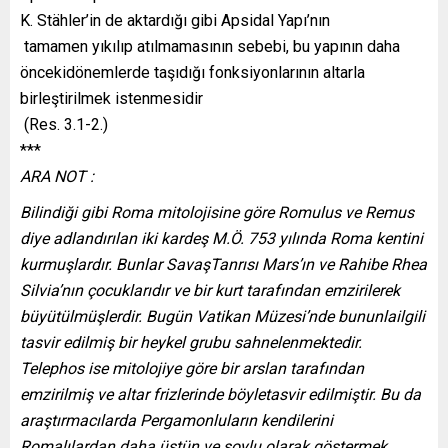
K. Stähler’in de aktardığı gibi Apsidal Yapı’nın
tamamen yıkılıp atılmamasının sebebi, bu yapının daha
öncekidönemlerde taşıdığı fonksiyonlarının altarla
birleştirilmek istenmesidir
(Res. 3.1-2.)
***
ARA NOT :
Bilindiği gibi Roma mitolojisine göre Romulus ve Remus
diye adlandırılan iki kardeş M.Ö. 753 yılında Roma kentini
kurmuşlardır. Bunlar SavaşTanrısı Mars’ın ve Rahibe Rhea
Silvia’nın çocuklarıdır ve bir kurt tarafından emzirilerek
büyütülmüşlerdir. Bugün Vatikan Müzesi’nde bununlailgili
tasvir edilmiş bir heykel grubu sahnelenmektedir.
Telephos ise mitolojiye göre bir arslan tarafından
emzirilmiş ve altar frizlerinde böyletasvir edilmiştir. Bu da
araştırmacılarda Pergamonluların kendilerini
Romalılardan daha üstün ve soylu olarak göstermek