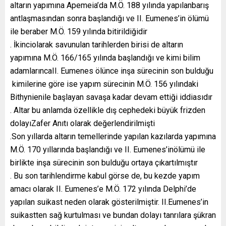
altarın yapımına Apemeia’da M.Ö. 188 yılında yapılanbarış
antlaşmasından sonra başlandığı ve II. Eumenes’in ölümü
ile beraber M.Ö. 159 yılında bitirildiğidir
. İkinciolarak savunulan tarihlerden birisi de altarın
yapımına M.Ö. 166/165 yılında başlandığı ve kimi bilim
adamlarıncaII. Eumenes ölünce inşa sürecinin son bulduğu
kimilerine göre ise yapım sürecinin M.Ö. 156 yılındaki
Bithynienile başlayan savaşa kadar devam ettiği iddiasıdır
. Altar bu anlamda özellikle dış cephedeki büyük frizden
dolayıZafer Anıtı olarak değerlendirilmişti
.Son yıllarda altarın temellerinde yapılan kazılarda yapımına
M.Ö. 170 yıllarında başlandığı ve II. Eumenes’inölümü ile
birlikte inşa sürecinin son bulduğu ortaya çıkartılmıştır
. Bu son tarihlendirme kabul görse de, bu kezde yapım
amacı olarak II. Eumenes’e M.Ö. 172 yılında Delphi’de
yapılan suikast neden olarak gösterilmiştir. II.Eumenes’in
suikastten sağ kurtulması ve bundan dolayı tanrılara şükran