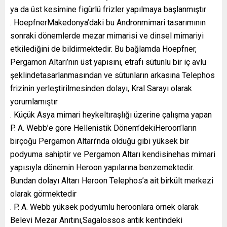
ya da üst kesimine figürlü frizler yapılmaya başlanmıştır
. HoepfnerMakedonya’daki bu Andronmimari tasarımının
sonraki dönemlerde mezar mimarisi ve dinsel mimariyi
etkilediğini de bildirmektedir. Bu bağlamda Hoepfner,
Pergamon Altarı’nın üst yapısını, etrafı sütunlu bir iç avlu
şeklindetasarlanmasından ve sütunların arkasına Telephos
frizinin yerleştirilmesinden dolayı, Kral Sarayı olarak
yorumlamıştır
. Küçük Asya mimari heykeltıraşlığı üzerine çalışma yapan
P. A. Webb’e göre Hellenistik Dönem’dekiHeroon’ların
birçoğu Pergamon Altarı’nda olduğu gibi yüksek bir
podyuma sahiptir ve Pergamon Altarı kendisinehas mimari
yapısıyla dönemin Heroon yapılarına benzemektedir.
Bundan dolayı Altarı Heroon Telephos’a ait birkült merkezi
olarak görmektedir
. P. A. Webb yüksek podyumlu heroonlara örnek olarak
Belevi Mezar Anıtını,Sagalossos antik kentindeki