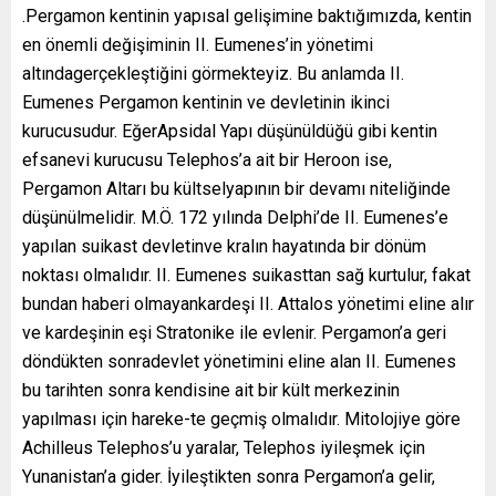
.Pergamon kentinin yapısal gelişimine baktığımızda, kentin
en önemli değişiminin II. Eumenes’in yönetimi
altındagerçekleştiğini görmekteyiz. Bu anlamda II.
Eumenes Pergamon kentinin ve devletinin ikinci
kurucusudur. EğerApsidal Yapı düşünüldüğü gibi kentin
efsanevi kurucusu Telephos’a ait bir Heroon ise,
Pergamon Altarı bu kültselyapının bir devamı niteliğinde
düşünülmelidir. M.Ö. 172 yılında Delphi’de II. Eumenes’e
yapılan suikast devletinve kralın hayatında bir dönüm
noktası olmalıdır. II. Eumenes suikasttan sağ kurtulur, fakat
bundan haberi olmayankardeşi II. Attalos yönetimi eline alır
ve kardeşinin eşi Stratonike ile evlenir. Pergamon’a geri
döndükten sonradevlet yönetimini eline alan II. Eumenes
bu tarihten sonra kendisine ait bir kült merkezinin
yapılması için hareke-te geçmiş olmalıdır. Mitolojiye göre
Achilleus Telephos’u yaralar, Telephos iyileşmek için
Yunanistan’a gider. İyileştikten sonra Pergamon’a gelir,