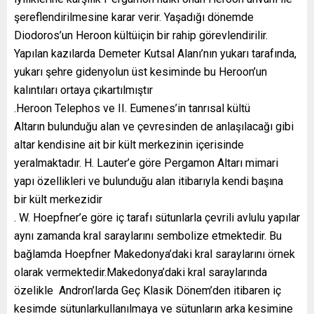
şereflendirilmesine karar verir. Yaşadığı dönemde
Diodoros’un Heroon kültüiçin bir rahip görevlendirilir.
Yapılan kazılarda Demeter Kutsal Alanı’nın yukarı tarafında,
yukarı şehre gidenyolun üst kesiminde bu Heroon’un
kalıntıları ortaya çıkartılmıştır
.Heroon Telephos ve II. Eumenes’in tanrısal kültü
Altarın bulunduğu alan ve çevresinden de anlaşılacağı gibi
altar kendisine ait bir kült merkezinin içerisinde
yeralmaktadır. H. Lauter’e göre Pergamon Altarı mimari
yapı özellikleri ve bulunduğu alan itibarıyla kendi başına
bir kült merkezidir
. W. Hoepfner’e göre iç tarafı sütunlarla çevrili avlulu yapılar
aynı zamanda kral saraylarını sembolize etmektedir. Bu
bağlamda Hoepfner Makedonya’daki kral saraylarını örnek
olarak vermektedir.Makedonya’daki kral saraylarında
özelikle Andron’larda Geç Klasik Dönem’den itibaren iç
kesimde sütunlarkullanılmaya ve sütunların arka kesimine