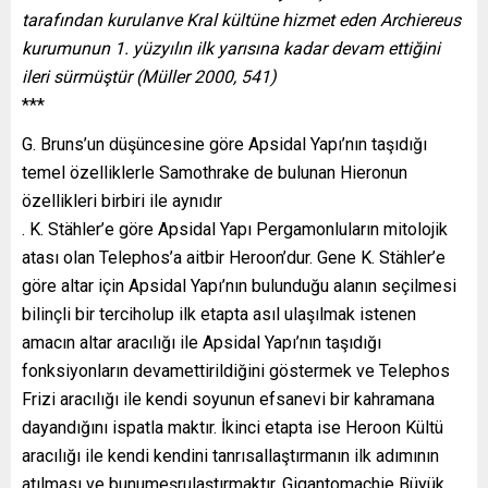
tarafından kurulanve Kral kültüne hizmet eden Archiereus
kurumunun 1. yüzyılın ilk yarısına kadar devam ettiğini
ileri sürmüştür (Müller 2000, 541)
***
G. Bruns’un düşüncesine göre Apsidal Yapı’nın taşıdığı
temel özelliklerle Samothrake de bulunan Hieronun
özellikleri birbiri ile aynıdır
. K. Stähler’e göre Apsidal Yapı Pergamonluların mitolojik
atası olan Telephos’a aitbir Heroon’dur. Gene K. Stähler’e
göre altar için Apsidal Yapı’nın bulunduğu alanın seçilmesi
bilinçli bir terciholup ilk etapta asıl ulaşılmak istenen
amacın altar aracılığı ile Apsidal Yapı’nın taşıdığı
fonksiyonların devamettirildiğini göstermek ve Telephos
Frizi aracılığı ile kendi soyunun efsanevi bir kahramana
dayandığını ispatla maktır. İkinci etapta ise Heroon Kültü
aracılığı ile kendi kendini tanrısallaştırmanın ilk adımının
atılması ve bunumeşrulaştırmaktır. Gigantomachie Büyük