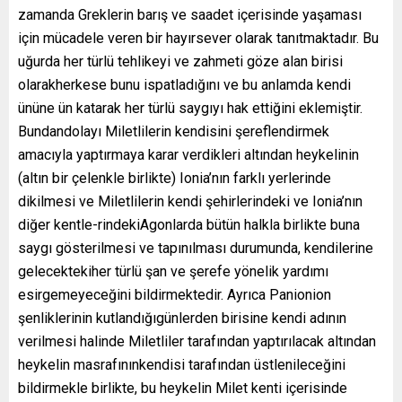
zamanda Greklerin barış ve saadet içerisinde yaşaması
için mücadele veren bir hayırsever olarak tanıtmaktadır. Bu
uğurda her türlü tehlikeyi ve zahmeti göze alan birisi
olarakherkese bunu ispatladığını ve bu anlamda kendi
ününe ün katarak her türlü saygıyı hak ettiğini eklemiştir.
Bundandolayı Miletlilerin kendisini şereflendirmek
amacıyla yaptırmaya karar verdikleri altından heykelinin
(altın bir çelenkle birlikte) Ionia’nın farklı yerlerinde
dikilmesi ve Miletlilerin kendi şehirlerindeki ve Ionia’nın
diğer kentle-rindekiAgonlarda bütün halkla birlikte buna
saygı gösterilmesi ve tapınılması durumunda, kendilerine
gelecektekiher türlü şan ve şerefe yönelik yardımı
esirgemeyeceğini bildirmektedir. Ayrıca Panionion
şenliklerinin kutlandığıgünlerden birisine kendi adının
verilmesi halinde Miletliler tarafından yaptırılacak altından
heykelin masrafınınkendisi tarafından üstlenileceğini
bildirmekle birlikte, bu heykelin Milet kenti içerisinde