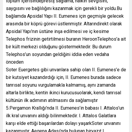
toplum içerisindeprestij sağlama, halkın sevgisini,
saygısını ve bağlılığını kazanmak için gerekli bir yoldu.Bu
bağlamda Apsidal Yapı II. Eumenes için geçmişle gelecek
arasında bir köprü görevi üstlenmiştir. Altarındirekt olarak
Apsidal Yapı’nın üstüne inşa edilmesi ve iç kesime
Telephos frizinin getirtilmesi buranın HeroonTelephos’a ait
bir kült merkezi olduğunu göstermektedir. Bu durum
Telephos’un soyundan geldiğini iddia eden vedaha
önceden
Soter Euergetes gibi unvanlara sahip olan II. Eumenes’e de
bir kutsiyet kazandırdığı için, II. Eumenes burada sadece
tanrısal soyunu vurgulamakla kalmamış, aynı zamanda
altarla birlikte, kentin ikinci kurucusuolarak, kendi tanrısal
kültünün ilk adımının atılmasını da sağlamıştır
5.Pergamon Krallığı’nda II. Eumenes’in babası I. Attalos’un
ilk kral unvanını aldığı bilinmektedir. I. Attalos Galatlara
karşı elde ettiği başarılardan dolayı yaşarkSoter unvanını
kazanmıştır. Aegena Adası’nda bulunan biryazıt I.