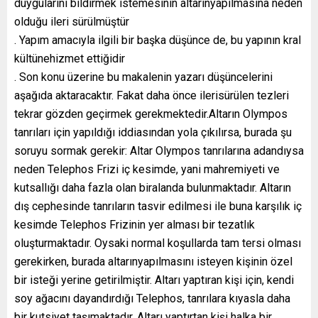
duygularını bildirmek istemesinin altarınyapılmasına neden
olduğu ileri sürülmüştür
. Yapım amacıyla ilgili bir başka düşünce de, bu yapının kral
kültünehizmet ettiğidir
. Son konu üzerine bu makalenin yazarı düşüncelerini
aşağıda aktaracaktır. Fakat daha önce ilerisürülen tezleri
tekrar gözden geçirmek gerekmektedir.Altarın Olympos
tanrıları için yapıldığı iddiasından yola çıkılırsa, burada şu
soruyu sormak gerekir: Altar Olympos tanrılarına adandıysa
neden Telephos Frizi iç kesimde, yani mahremiyeti ve
kutsallığı daha fazla olan biralanda bulunmaktadır. Altarın
dış cephesinde tanrıların tasvir edilmesi ile buna karşılık iç
kesimde Telephos Frizinin yer alması bir tezatlık
oluşturmaktadır. Oysaki normal koşullarda tam tersi olması
gerekirken, burada altarınyapılmasını isteyen kişinin özel
bir isteği yerine getirilmiştir. Altarı yaptıran kişi için, kendi
soy ağacını dayandırdığı Telephos, tanrılara kıyasla daha
bir kutsiyet taşımaktadır. Altarı yaptırtan kişi halka bir