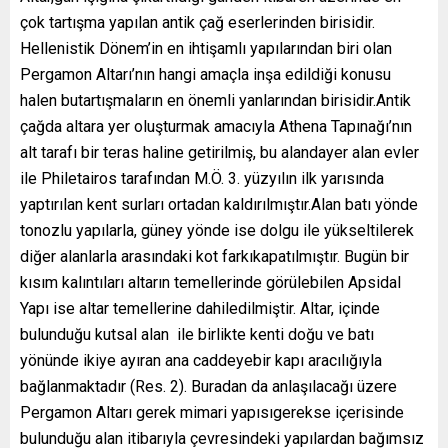
çok tartışma yapılan antik çağ eserlerinden birisidir.
Hellenistik Dönem’in en ihtişamlı yapılarından biri olan
Pergamon Altarı’nın hangi amaçla inşa edildiği konusu
halen butartışmaların en önemli yanlarından birisidir.Antik
çağda altara yer oluşturmak amacıyla Athena Tapınağı’nın
alt tarafı bir teras haline getirilmiş, bu alandayer alan evler
ile Philetairos tarafından M.Ö. 3. yüzyılın ilk yarısında
yaptırılan kent surları ortadan kaldırılmıştır.Alan batı yönde
tonozlu yapılarla, güney yönde ise dolgu ile yükseltilerek
diğer alanlarla arasındaki kot farkıkapatılmıştır. Bugün bir
kısım kalıntıları altarın temellerinde görülebilen Apsidal
Yapı ise altar temellerine dahiledilmiştir. Altar, içinde
bulunduğu kutsal alan ile birlikte kenti doğu ve batı
yönünde ikiye ayıran ana caddeyebir kapı aracılığıyla
bağlanmaktadır (Res. 2). Buradan da anlaşılacağı üzere
Pergamon Altarı gerek mimari yapısıgerekse içerisinde
bulunduğu alan itibarıyla çevresindeki yapılardan bağımsız