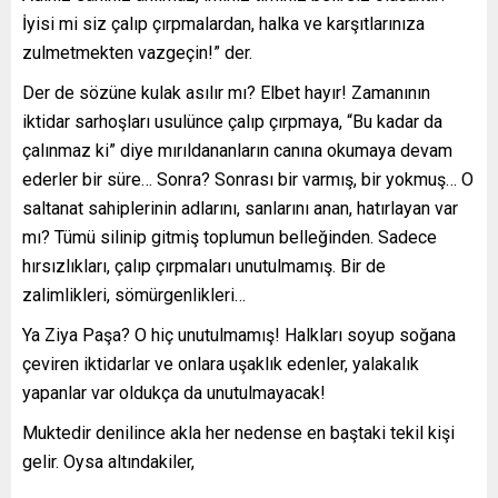
İyisi mi siz çalıp çırpmalardan, halka ve karşıtlarınıza
zulmetmekten vazgeçin!” der.
Der de sözüne kulak asılır mı? Elbet hayır! Zamanının
iktidar sarhoşları usulünce çalıp çırpmaya, “Bu kadar da
çalınmaz ki” diye mırıldananların canına okumaya devam
ederler bir süre… Sonra? Sonrası bir varmış, bir yokmuş… O
saltanat sahiplerinin adlarını, sanlarını anan, hatırlayan var
mı? Tümü silinip gitmiş toplumun belleğinden. Sadece
hırsızlıkları, çalıp çırpmaları unutulmamış. Bir de
zalimlikleri, sömürgenlikleri…
Ya Ziya Paşa? O hiç unutulmamış! Halkları soyup soğana
çeviren iktidarlar ve onlara uşaklık edenler, yalakalık
yapanlar var oldukça da unutulmayacak!
Muktedir denilince akla her nedense en baştaki tekil kişi
gelir. Oysa altındakiler,