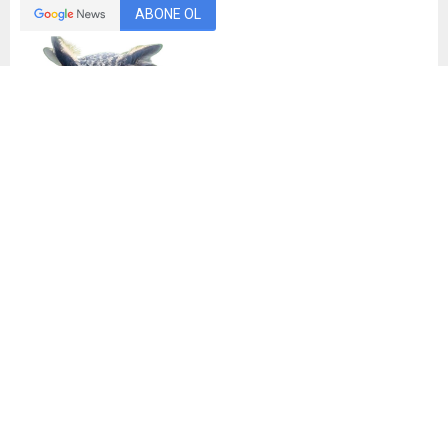
ABONE OL
Baykuş
Orta okul öğrencisi kahramanımız babasının omzuna
dokunur sorar :
-Baba okuldan ödev verdiler, “Politika Nedir ?” anlatmamız
lazım Nedir Politika ?
Baba oğlunun yaşına uygun bir formül bulur.
-Bak oğlum şimdi bu kelimeleri aklında tut. Ben ücretli
çalışıyorum buna KAPİTALİZM diyoruz. Parayı nasıl