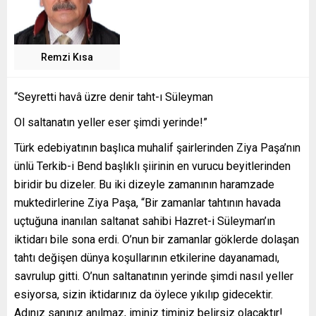
Remzi Kısa
“Seyretti havâ üzre denir taht-ı Süleyman
Ol saltanatın yeller eser şimdi yerinde!”
Türk edebiyatının başlıca muhalif şairlerinden Ziya Paşa’nın
ünlü Terkib-i Bend başlıklı şiirinin en vurucu beyitlerinden
biridir bu dizeler. Bu iki dizeyle zamanının haramzade
muktedirlerine Ziya Paşa, “Bir zamanlar tahtının havada
uçtuğuna inanılan saltanat sahibi Hazret-i Süleyman’ın
iktidarı bile sona erdi. O’nun bir zamanlar göklerde dolaşan
tahtı değişen dünya koşullarının etkilerine dayanamadı,
savrulup gitti. O’nun saltanatının yerinde şimdi nasıl yeller
esiyorsa, sizin iktidarınız da öylece yıkılıp gidecektir.
Adınız sanınız anılmaz, iminiz timiniz belirsiz olacaktır!