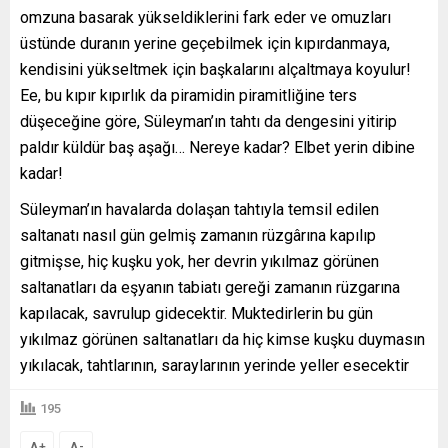
omzuna basarak yükseldiklerini fark eder ve omuzları
üstünde duranın yerine geçebilmek için kıpırdanmaya,
kendisini yükseltmek için başkalarını alçaltmaya koyulur!
Ee, bu kıpır kıpırlık da piramidin piramitliğine ters
düşeceğine göre, Süleyman’ın tahtı da dengesini yitirip
paldır küldür baş aşağı… Nereye kadar? Elbet yerin dibine
kadar!
Süleyman’ın havalarda dolaşan tahtıyla temsil edilen
saltanatı nasıl gün gelmiş zamanın rüzgârına kapılıp
gitmişse, hiç kuşku yok, her devrin yıkılmaz görünen
saltanatları da eşyanın tabiatı gereği zamanın rüzgarına
kapılacak, savrulup gidecektir. Muktedirlerin bu gün
yıkılmaz görünen saltanatları da hiç kimse kuşku duymasın
yıkılacak, tahtlarının, saraylarının yerinde yeller esecektir
195
+
-