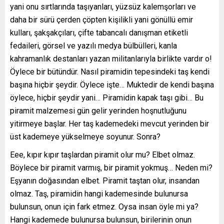
yani onu sırtlarında taşıyanları, yüzsüz kalemşorları ve
daha bir sürü çerden çöpten kişilikli yani gönüllü emir
kulları, şakşakçıları, çifte tabancalı danışman etiketli
fedaileri, görsel ve yazılı medya bülbülleri, kanla
kahramanlık destanları yazan militanlarıyla birlikte vardır o!
Öylece bir bütündür. Nasıl piramidin tepesindeki taş kendi
başına hiçbir şeydir. Öylece işte… Muktedir de kendi başına
öylece, hiçbir şeydir yani… Piramidin kapak taşı gibi… Bu
piramit malzemesi gün gelir yerinden hoşnutluğunu
yitirmeye başlar. Her taş kademedeki mevcut yerinden bir
üst kademeye yükselmeye soyunur. Sonra?
Eee, kıpır kıpır taşlardan piramit olur mu? Elbet olmaz.
Böylece bir piramit varmış, bir piramit yokmuş… Neden mi?
Eşyanın doğasından elbet. Piramit taştan olur, insandan
olmaz. Taş, piramidin hangi kademesinde bulunursa
bulunsun, onun için fark etmez. Oysa insan öyle mi ya?
Hangi kademede bulunursa bulunsun, birilerinin onun