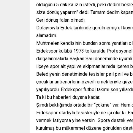
olduğunu 5 dakika izin istedi, peki dedim bekl
size dönüş yaparım” dedi. Tamam dedim kapatt
Geri dönüş falan olmadı.
Dolayısıyla Erdek tarihinde görülmemiş el koyma
alamadım.
Muhtmelen kendisinin bundan sonra yanıtları ola
Erdekspor kulübü 1973 te kuruldu Profesyonel li
dalgalanmalarla Başkan Sarı döneminde uyumlu i
ilçeye spor alt yapı ve ekipmanlarınıda içeren bu
Belediyenin denetiminde tesisler pırıl pırıl ve b
çocuklar antrenörlerin özveili emekleriyle güzel
yapılıyordu. Erdekspor futbol takımı son yıllarda 
Ta ki bu haberleri duyana kadar.
Şimdi baktığımda ortada bir “çökme” var. Hem d
Erdekspor stadıyla tesisleriyle ne işi olur ki. B
vermek istiyorsa yine versin.. Spora destek ve
kurulmuş bu mükemmel düzene gönülden destek v