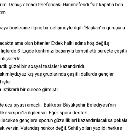
erim. Dönüş olmadı telefondaki Hanımefendi “siz kapatın ben
ım.
ya böylesine ilginç bir gelişmeyle ilgili “Başkan”ın görüşünü
caktır ama olan bitenler Erdek halkı adına hoş değil.ş
glerde 3 .Ligde kentimizi başarıyla temsil etti süreçte çeşitli
lişkilerle
tik güzel bir sosyal tesisler kazandırıldı.
akımlıydı,yaz kış yaş gruplarında çeşitli dallarda gençler
 işler
istikrarlı bir sürece girmişti.
e ucu siyasi amaçlı . Balıkesir Büyükşehir Belediyesi’nin
alıkesirspor’la ilgilensin. Eğer spora destek
rilecekse gençlere sporun güzellikleri kazandırılacaksa pekala
ersin. Vatandaş nankör değil. Sahil yolları yapıldı herkes