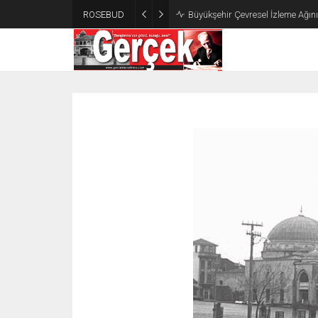
ROSEBUD
Büyükşehir Çevresel İzleme Ağın