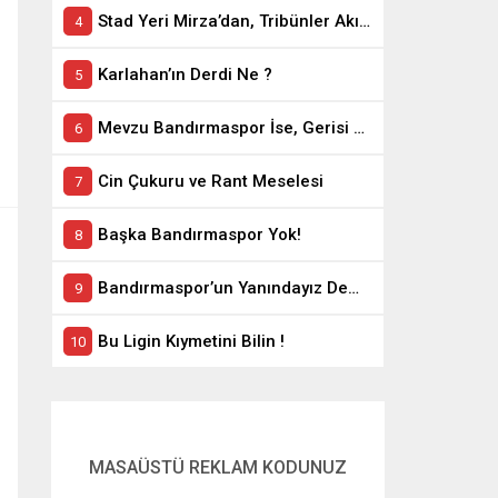
Stad Yeri Mirza’dan, Tribünler Akın’dan: Geriye Bakanlık Kaldı.
Karlahan’ın Derdi Ne ?
Mevzu Bandırmaspor İse, Gerisi Teferruattır
Cin Çukuru ve Rant Meselesi
Başka Bandırmaspor Yok!
Bandırmaspor’un Yanındayız Demekle Olmuyor!
Bu Ligin Kıymetini Bilin !
MASAÜSTÜ REKLAM KODUNUZ