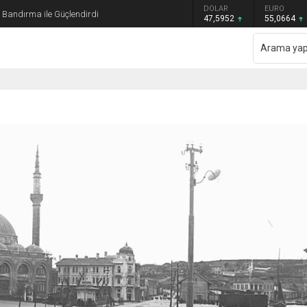
GRAM ALTIN
DOLAR
EURO
ı Bandırma ile Güçlendirdi
6.528,76
47,5952
55,0664