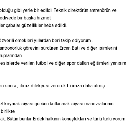
duğu gibi yerle bir edildi. Teknik direktörün antrenörün ve
elediyede bir başka hizmet
r çabalar güzellikler heba edildi.
zverili emekleri yıllardan beri takip ediyorum .
trönörlük görevini sürdüren Ercan Batı ve diğer isimlerini
gruplarından
sislerde verilen futbol ve diğer spor dalları eğitimleri yanısıra
 sonra , itiraz dilekçesi vererek bi imza daha atmış.
el koyarak siyasi gücünü kullanarak siyasi manevralarının
birlikte
acak. Bütün bunlar Erdek halkının konuştukları ve türlü türlü yorum