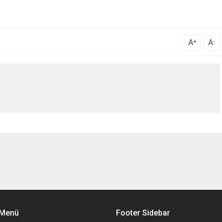
A
A
+
-
 Menü
Footer Sidebar