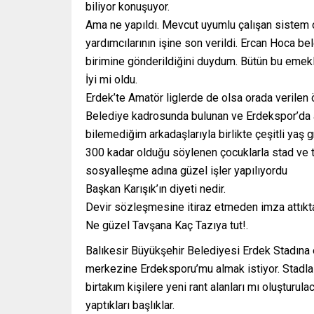
biliyor konuşuyor.
Ama ne yapıldı. Mevcut uyumlu çalışan sistem ol
yardımcılarının işine son verildi. Ercan Hoca b
birimine gönderildiğini duydum. Bütün bu emekle
İyi mi oldu.
Erdek’te Amatör liglerde de olsa orada verilen ö
Belediye kadrosunda bulunan ve Erdekspor’da an
bilemediğim arkadaşlarıyla birlikte çeşitli yaş 
300 kadar olduğu söylenen çocuklarla stad ve te
sosyalleşme adına güzel işler yapılıyordu
Başkan Karışık’ın diyeti nedir.
Devir sözleşmesine itiraz etmeden imza attıktan
Ne güzel Tavşana Kaç Tazıya tut!.
Balıkesir Büyükşehir Belediyesi Erdek Stadına 
merkezine Erdeksporu’mu almak istiyor. Stadla 
birtakım kişilere yeni rant alanları mı oluşturul
yaptıkları başlıklar.