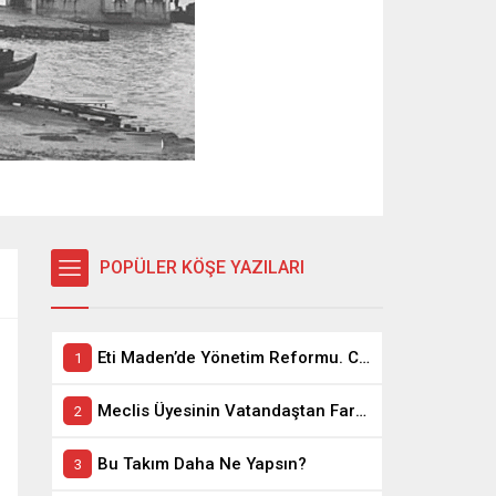
POPÜLER KÖŞE YAZILARI
Eti Maden’de Yönetim Reformu. CEO Modeli’nde Kadro / Taşeron İşçilik Ayrımı Kalkıyor
Meclis Üyesinin Vatandaştan Farkı Ne ?
Bu Takım Daha Ne Yapsın?