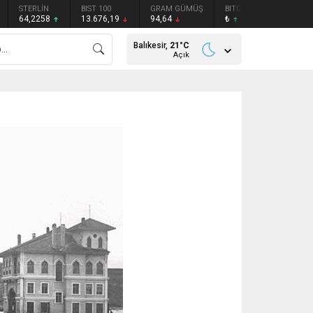
STERLİN
BIST 100
GRAM GÜMÜŞ
BITCOIN
ETHEREU
64,2258
13.676,19
94,64
₺
₺
Balıkesir,
21
°C
Açık