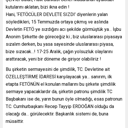
kutularını aklatan, bizi ikna edin !
Hani, ‘FETÖCÜLER DEVLETE SIZDI’ diyenlerin yalan
söyledikleri, 15 Temmuzda ortaya çıkmış ve aslında
Devletin FETÖ ye sızdığını acı şekilde görmüştük ya… İşbu
Anonim Şirkette de göreceğiz ki ; biz uluslararası piyasaya
sızalım derken, bu yasa sayesinde uluslararası piyasa,
bize sızacak…! 17-25 Aralık, çağın yolsuzluk olaylarını
arattıracak, yeni bir döneme de giriyor olabiliriz !
Bu şirketin sermayesini de şimdilik, TC. Devletine ait
ÖZELLEŞTİRME İDARESİ karşılayacak ya… sanırım, ilk
etapta FETÖNÜN el konulan mallarını bu şirkete şimdilik
sermaye yapacaklardır da, şirketin patronu şimdilik TC
Başbakanı ise de, yarın bunun öyle olmadığı, esas patronun
T.C. Cumhurbaşkanı Recep Tayyip ERDOĞAN olduğu da
olacağı da… görülecektir. Başkanlık sistemi de, buna
müsaittir.