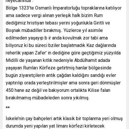
heyecanında .
Bölge 1323’te Osmanlı İmparatorluğu topraklarına katılıyor
ama sadece vergi alınan yerleşik halk bizim Rum
dediğimiz hristiyan tebası yerini yoğunlukla Giritli ve
Boşnak mübadiller bırakmış.. Yüzlerce yıl asimile
edilmeden yaşayıp b ir anda kovulmak zor tabi ama
biliyoruz ki bu süreci bziler başlatmadık Kaz dağlarında
reherlik yapan Zafer’ in dediğine göre geçtiğimiz yüzyılda
Midilli de yaşanan kıtlık nedeniyle Abdülhamit adada
yaşayan Rumları Körfeze getirtmiş hanlar bölgesinde
bugün ziyaretçilerin antik çağdan kaldığını sandığı evler
yaptırılıp orada yerleştirilmişler ama sonra geri dönmüşler
450 hane az değil ve bakıyorum ortalıkta Kilise falan
bırakılmamış mübadeleden sonra yıkılmış.
**
İskele’nin çay bahçeleri artık klasik bir toplanma yeri olmuş
durumda yeni yapılan yat limanı körfezi kirletecek