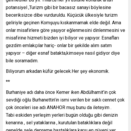
potansiyel ,Turizm gibi bir bacasız sanayi böylesine
beceriksizce dibe vurduruldu. Küçücük ülkesiyle turizm
geliriyle geçinen Komşuyu kıskanmamak elde değil. Ama
onlar misafirlere göre yaşıyor eğlenmesini dinlenmesini ve
misafirine hizmeti bizden iyi biliyor ve yapıyor. Esnafları
gezdim emlakçılar hariç- onlar bir şekilde alım satım
yapıyor – diğer esnaf batakta,kimseye nasıl gidiyor diye
bile soramadım.
Biliyorum arkadan küfür gelecek.Her şey ekonomik.
**
Burhaniye adı daha önce Kemer iken Abdülhamit’in çok
sevdiği oğlu Burhanettin’in ismi verilen bir saklı cennet çok
çok önceleri ise adı ANAHOR muş bunu da ileteyim .
Tabi eskiden yerleşim yerleri bugün olduğu gibi denizin
kenarına , sel yataklarına , kurutulan bataklıklara değil
genelde sele depreme hastalıklara karşı en güveni yer