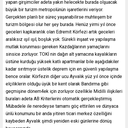
yapan girşimciler adeta yakın helecekte burada olşuacak
büyük bir turizm metropolünün işaretlerini veriyor.
Gerçekten planlı bir süreç yaşanabilirse muhteşem bir
turizm bölgesi olur her şey burada. Henüz yirmi yıl önce
geceleri kapkaranlık olan Edremit Körfezi artık geceleri
aralıksız ışıl ışıl, boşluk yok. Sürekli inşaat ve yapılaşma
mutlak korunması gereken Kazdağlarının yamaçlarını
sinsice zorluyor. TOKİ nin dağın alt yamacına kayalıkların
üstüne kurduğu yüksek katlı apartmanlar bile aşağıdakiler
kadar sırıtmıyor üstelik deprem için en güvenli yapılaşma
bence oralar. Körfezin diğer ucu Ayvalık yüz yıl önce içinde
elçiliklerin olduğu üyük bir kent olarak Bandırma gibi
geçmişine dönem4ek için zorluyor özellikle Midilli ilişkileri
buraları adeta AB Kriterlerini otomatik gerçekleştirmiş.
Mübadele ile neredeyse tamamı göç ettirilen ve dünyaca
ünlü konumunu bir anda yitiren ticari merkez özelliğini
kaybeden Ayvalık şimdi yeniden eski günlerine dönüş