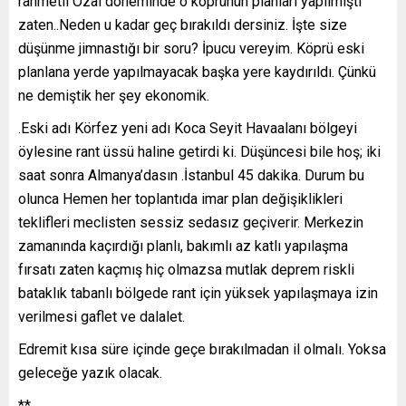
rahmetli Özal döneminde o köprünün planları yapılmıştı
zaten..Neden u kadar geç bırakıldı dersiniz. İşte size
düşünme jimnastığı bir soru? İpucu vereyim. Köprü eski
planlana yerde yapılmayacak başka yere kaydırıldı. Çünkü
ne demiştik her şey ekonomik.
.Eski adı Körfez yeni adı Koca Seyit Havaalanı bölgeyi
öylesine rant üssü haline getirdi ki. Düşüncesi bile hoş; iki
saat sonra Almanya’dasın .İstanbul 45 dakika. Durum bu
olunca Hemen her toplantıda imar plan değişiklikleri
teklifleri meclisten sessiz sedasız geçiverir. Merkezin
zamanında kaçırdığı planlı, bakımlı az katlı yapılaşma
fırsatı zaten kaçmış hiç olmazsa mutlak deprem riskli
bataklık tabanlı bölgede rant için yüksek yapılaşmaya izin
verilmesi gaflet ve dalalet.
Edremit kısa süre içinde geçe bırakılmadan il olmalı. Yoksa
geleceğe yazık olacak.
**