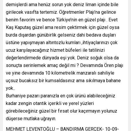
demişlerdi ama henüz sorun yok deniz liman içinde bile
girilecek vasıfta tertemiz. Öğretmenler Plajı’na gelince
benim favorim ve bence Türkiye’nin en güzel plajı . Evet
Kaş Kaputaş güzel ama resim çektirmek için güzel oysa
burda dışardan günübirlik gelseniz dahi bedava duşları
üstüne yapışmayan altıntozlu kumları ,ihtiyaçlarınızı çok
ucuz karşılayacağınız hizmet büfeleri ile tatilinizi
değerlendirmede dünyada eşi yok. Deniz soğuk olsa da
sonuçta serinlemek amaç değil mi ? Devamında Ören plajı
ve yine devamında 10 kilometrelik manzaralı sahiliyle
uçsuz bucaksız bir kumsaldasınız ama sıkılmaya bahane
yok..
Burhaniye pazarı paranızla en çok ürünü alabileceğiniz
kadar zengin otantik içerikli ve yerel yüzleri
görebileceğiniz güzel bir fırsat olur kaçırmayın yolunuz
düşerse mutlaka uğrayın.
MEHMET LEVENTOĞLU – BANDIRMA GERÇEK- 10-09-