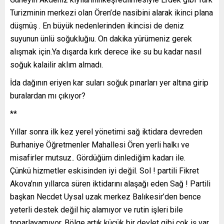
Turizminin merkezi olan Ören’de nasibini alarak ikinci plana
düşmüş . En büyük nedenlerinden ikincisi de deniz
suyunun ünlü soğukluğıu. On dakika yürümeniz gerek
alışmak için.Ya dışarda kırk derece ike su bu kadar nasıl
soğuk kalailir aklım almadı.
İda dağının eriyen kar suları soğuk pınarları yer altına girip
buralardan mı çıkıyor?
**
Yıllar sonra ilk kez yerel yönetimi sağ iktidara devreden
Burhaniye Öğretmenler Mahallesi Ören yerli halkı ve
misafirler mutsuz.. Gördüğüm dinlediğim kadarı ile.
Çünkü hizmetler eskisinden iyi değil. Sol ! partili Fikret
Akova’nın yıllarca süren iktidarını alaşağı eden Sağ ! Partili
başkan Necdet Uysal uzak merkez Balıkesir’den bence
yeterli destek değil hiç alamıyor ve rutin işleri bile
toparlayamıyor. Bölge artık küçük bir devlet gibi çok iş var