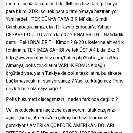
sistem, bunlarla kuruldu bile. İMF nin hazırladığı Dünya
para birimi XDR ise, tek para birimi olmaya hazırlanıyor.
Yani hedef ; ‘TEK DÜNYA PARA BİRİMİ’ dir… Şimdi
Cumhurbaşkanımız olan R. Tayyip Erdogan’a, Yahudi
CESARET ÖDÜLÜ veren kimdir ? BNAI BRITH…. Hatırladık
demi…Peki BNAİ BRİTH Kimdir ? G-20 ülkelerine ait varlik
fonlarinin, TEK IMZA SAHIBI ve tek ÜST AKIL’dır. Bkz 1.
http://www.onaltiyildiz.com/haber.php?haber_id=5365
Almanya, polis teşkilatını VARLIK FONUNA bağlı
örgütlediyse, yarın Türkiye de polis teşkilatını, bu şirkete
bağlamayacak mı sanıyorsunuz ? Yani korktuğumuz Polis
devleti bile olamayacağız !
Polis hükümeti olacağımızın… neden farkında değiliz ?
Ve ; arkadaşlarımı naçizane uyarıyorum, ufuk çizginizi
aşın… çünkü ; Amerika’nin çöküşüne hazırlanmanız
gerekiyor ! AMERİKA ÇÖKECEK, AMERIKAN DOLARI