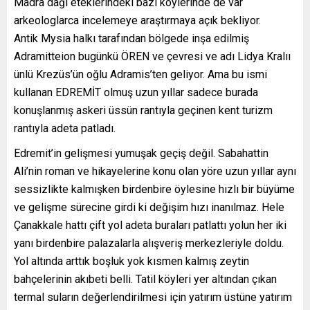
Madra dağı eteklerindeki bazı köylerinde de var
arkeologlarca incelemeye araştırmaya açık bekliyor.
Antik Mysia halkı tarafından bölgede inşa edilmiş
Adramitteion bugünkü ÖREN ve çevresi ve adı Lidya Kralıı
ünlü Krezüs’ün oğlu Adramis’ten geliyor. Ama bu ismi
kullanan EDREMİT olmuş uzun yıllar sadece burada
konuşlanmış askeri üssün rantıyla geçinen kent turizm
rantıyla adeta patladı.
Edremit’in gelişmesi yumuşak geçiş değil. Sabahattin
Ali’nin roman ve hikayelerine konu olan yöre uzun yıllar aynı
sessizlikte kalmışken birdenbire öylesine hızlı bir büyüme
ve gelişme sürecine girdi ki değişim hızı inanılmaz. Hele
Çanakkale hattı çift yol adeta buraları patlattı yolun her iki
yanı birdenbire palazalarla alışveriş merkezleriyle doldu.
Yol altında arttık boşluk yok kısmen kalmış zeytin
bahçelerinin akıbeti belli. Tatil köyleri yer altından çıkan
termal suların değerlendirilmesi için yatırım üstüne yatırım