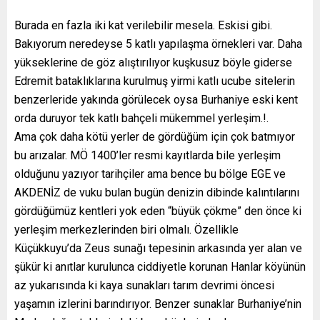
Burada en fazla iki kat verilebilir mesela. Eskisi gibi.
Bakıyorum neredeyse 5 katlı yapılaşma örnekleri var. Daha
yükseklerine de göz alıştırılıyor kuşkusuz böyle giderse
Edremit bataklıklarına kurulmuş yirmi katlı ucube sitelerin
benzerleride yakında görülecek oysa Burhaniye eski kent
orda duruyor tek katlı bahçeli mükemmel yerleşim.!.
Ama çok daha kötü yerler de gördüğüm için çok batmıyor
bu arızalar. MÖ 1400’ler resmi kayıtlarda bile yerleşim
olduğunu yazıyor tarihçiler ama bence bu bölge EGE ve
AKDENİZ de vuku bulan bugün denizin dibinde kalıntılarını
gördüğümüz kentleri yok eden “büyük çökme” den önce ki
yerleşim merkezlerinden biri olmalı. Özellikle
Küçükkuyu’da Zeus sunağı tepesinin arkasında yer alan ve
şükür ki anıtlar kurulunca ciddiyetle korunan Hanlar köyünün
az yukarısında ki kaya sunakları tarım devrimi öncesi
yaşamın izlerini barındırıyor. Benzer sunaklar Burhaniye’nin