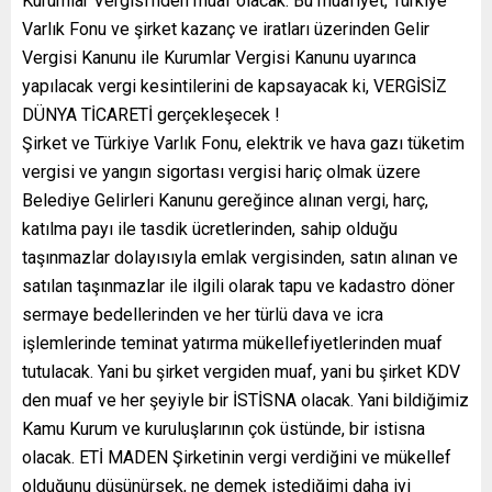
Kurumlar Vergisi’nden muaf olacak. Bu muafiyet, Türkiye
Varlık Fonu ve şirket kazanç ve iratları üzerinden Gelir
Vergisi Kanunu ile Kurumlar Vergisi Kanunu uyarınca
yapılacak vergi kesintilerini de kapsayacak ki, VERGİSİZ
DÜNYA TİCARETİ gerçekleşecek !
Şirket ve Türkiye Varlık Fonu, elektrik ve hava gazı tüketim
vergisi ve yangın sigortası vergisi hariç olmak üzere
Belediye Gelirleri Kanunu gereğince alınan vergi, harç,
katılma payı ile tasdik ücretlerinden, sahip olduğu
taşınmazlar dolayısıyla emlak vergisinden, satın alınan ve
satılan taşınmazlar ile ilgili olarak tapu ve kadastro döner
sermaye bedellerinden ve her türlü dava ve icra
işlemlerinde teminat yatırma mükellefiyetlerinden muaf
tutulacak. Yani bu şirket vergiden muaf, yani bu şirket KDV
den muaf ve her şeyiyle bir İSTİSNA olacak. Yani bildiğimiz
Kamu Kurum ve kuruluşlarının çok üstünde, bir istisna
olacak. ETİ MADEN Şirketinin vergi verdiğini ve mükellef
olduğunu düşünürsek, ne demek istediğimi daha iyi