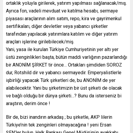
ortaklık yoluyla girilerek, yatırım yapılması sağlanacak/mış.
Ayrıca fon, vadeli mevduat ve katılma hesabı, sermaye
piyasası araçlarının alım satım, repo, kira ve gayrimenkul
sertifikaları, diğer devletler veya yabancı şirketler
tarafından yapılacak yatırımlara katılım ve diğer yatırım
araçları işlerine girilebilecek/miş.
Yani, yasa ile kurulan Türkiye Cumhuriyetinin yer altı yer
üstü zenginlikleri başta, bütün maddi varlığının pazarlandığı
bir ANONİM ŞİRKET tir önce… Ortakları şimdiden SOROZ
dur, Rotshild dir ve yabancı sermayedir. Emperyalistlerle
işbirliği yapacak Türk şirketleri de, bu ANONİM de yer
alabilecektir. Yani bu şirketimizin bir üst şirketi de olacak
ve bağlı olduğu bir dünya şirketi…? Bunu da isterseniz bi
araştırın, derim önce !
Bir de, bizi inandırın arkadaş ; bu şirketle, AKP lilerin
Türkiye’nin tek zenginleri olmayacağına ! yeni Ersan
ŞEN’ler bulun, Halk Bankası Genel Müdürünün ayakkabı