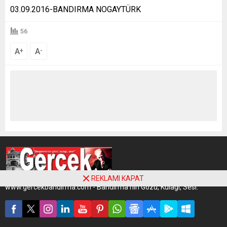
03.09.2016-BANDIRMA NOGAYTÜRK
56
A
A
+
-
REKLAMI KAPAT
www.gercekbandirma.com - Bandırma'nın Gözü, Kulağı, Sesi.