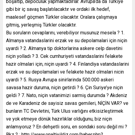
boşaltıp, depoculuk yapmaktadırlar. Avrupa’da da Türkiye
gibi bir iç savaş başlatılacaktır ve ordaki ilk hedef,
maalesef göçmen Türkler olacaktır. Oralara çalışmaya
gitmiş, yerleşmiş Türkler olacaktır.
Bu soruların cevaplarını, verebiliyor musunuz mesela ? 1.
Almanya vatandaslarini erzak ve su depolamalari için niçin
uyardi ? 2. Almanya tip doktorlarina askere celp davetini
niçin yolladı ? 3. Cek cumhuriyeti vatandaslarini felakete
hazir olmalari için, niçin uyardi ? 4. Finlandiya vatandaslarini
erzak ve su depolamalari ve felakete hazir olmalari nicin
uyardi ? 5. Rusya Avrupa sinirlarinda 500.000 askeri
savasa hazir duruma, niçin getirdi ? 6. Çin Suriye’ye niçin
geldi ? 7. Nato, niçin vatanimizi sarmiş durumda ? Akdeniz
de ve Karadeniz de sayisiz savas gemileri, NİÇİN VAR? ve
bunların TC Devletini, Türk Ulus varlığını etkisizleştirmek
ve yok etmeye dönük hazırlıklar olduğunu, biz niçin
anlamıyoruz ? En dehşetli soru, en sondaki soru değil mi ?
Bkz 2 : http://www.onaltiyildiz.com/haber.php?