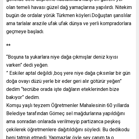
olan temeli havası güzel dağ yamaçlarına yapılırdı. Nitekim
bugün de ordalar yörük Türkmen köyleri.Doğuştan şanslılar
ama tarlalar arazile ufak ufak dünya ve yerli kompradorlara
geçmeye başladı.
**
“Boşuna ta yukarlara niye dağa çıkmışlar deniz kıyısı
varken” dedi yeğen.
” Eskiler aptal değildi ,boş yere niye dağa çıksınlar bir gün
doğa ovayı düzü yerle bir eder geri alır götürür yeğen”
dedim “tecrübe orada işte dağların eteklerinden bize
bakıyor” dedim.
Komşu yaşlı teyzem Öğretmenler Mahalesinin 60 yıllarda
Belediye tarafından Gömeç sel mağdurlarına yapıldığını
ama sonradan onlarada verilmeyip partizanca peşkeş
çekilerek öğretmenlere dağıtıldığını söyledi. Bu dedikodu
beni tatmin etmedi .Yapmazlar öyle şey canım ta o