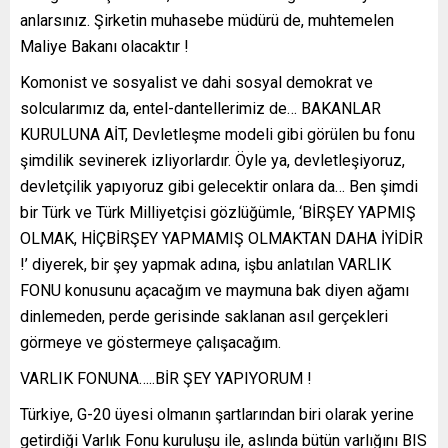
anlarsınız. Şirketin muhasebe müdürü de, muhtemelen
Maliye Bakanı olacaktır !
Komonist ve sosyalist ve dahi sosyal demokrat ve
solcularımız da, entel-dantellerimiz de… BAKANLAR
KURULUNA AİT, Devletleşme modeli gibi görülen bu fonu
şimdilik sevinerek izliyorlardır. Öyle ya, devletleşiyoruz,
devletçilik yapıyoruz gibi gelecektir onlara da… Ben şimdi
bir Türk ve Türk Milliyetçisi gözlüğümle, ‘BİRŞEY YAPMIŞ
OLMAK, HİÇBİRŞEY YAPMAMIŞ OLMAKTAN DAHA İYİDİR
!’ diyerek, bir şey yapmak adına, işbu anlatılan VARLIK
FONU konusunu açacağım ve maymuna bak diyen ağamı
dinlemeden, perde gerisinde saklanan asıl gerçekleri
görmeye ve göstermeye çalışacağım.
VARLIK FONUNA…..BİR ŞEY YAPIYORUM !
Türkiye, G-20 üyesi olmanın şartlarından biri olarak yerine
getirdiği Varlık Fonu kuruluşu ile, aslında bütün varlığını BIS