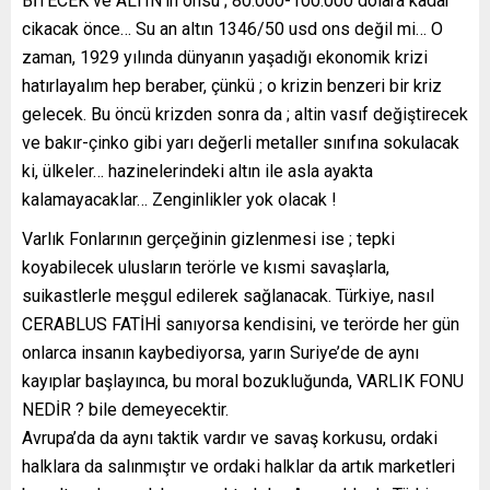
BİTECEK ve ALTIN’ın onsu ; 80.000-100.000 dolara kadar
cikacak önce… Su an altın 1346/50 usd ons değil mi… O
zaman, 1929 yılında dünyanın yaşadığı ekonomik krizi
hatırlayalım hep beraber, çünkü ; o krizin benzeri bir kriz
gelecek. Bu öncü krizden sonra da ; altin vasıf değiştirecek
ve bakır-çinko gibi yarı değerli metaller sınıfına sokulacak
ki, ülkeler… hazinelerindeki altın ile asla ayakta
kalamayacaklar… Zenginlikler yok olacak !
Varlık Fonlarının gerçeğinin gizlenmesi ise ; tepki
koyabilecek ulusların terörle ve kısmi savaşlarla,
suikastlerle meşgul edilerek sağlanacak. Türkiye, nasıl
CERABLUS FATİHİ sanıyorsa kendisini, ve terörde her gün
onlarca insanın kaybediyorsa, yarın Suriye’de de aynı
kayıplar başlayınca, bu moral bozukluğunda, VARLIK FONU
NEDİR ? bile demeyecektir.
Avrupa’da da aynı taktik vardır ve savaş korkusu, ordaki
halklara da salınmıştır ve ordaki halklar da artık marketleri