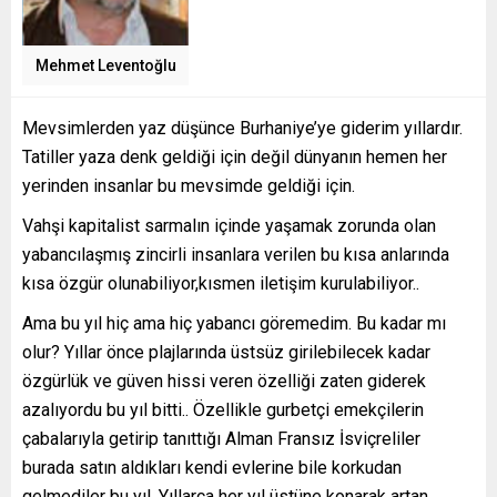
Mehmet Leventoğlu
Mevsimlerden yaz düşünce Burhaniye’ye giderim yıllardır.
Tatiller yaza denk geldiği için değil dünyanın hemen her
yerinden insanlar bu mevsimde geldiği için.
Vahşi kapitalist sarmalın içinde yaşamak zorunda olan
yabancılaşmış zincirli insanlara verilen bu kısa anlarında
kısa özgür olunabiliyor,kısmen iletişim kurulabiliyor..
Ama bu yıl hiç ama hiç yabancı göremedim. Bu kadar mı
olur? Yıllar önce plajlarında üstsüz girilebilecek kadar
özgürlük ve güven hissi veren özelliği zaten giderek
azalıyordu bu yıl bitti.. Özellikle gurbetçi emekçilerin
çabalarıyla getirip tanıttığı Alman Fransız İsviçreliler
burada satın aldıkları kendi evlerine bile korkudan
gelmediler bu yıl. Yıllarca her yıl üstüne konarak artan