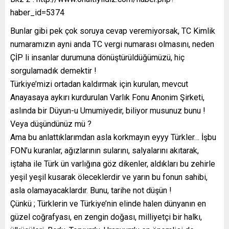
haber_id=5374
Bunlar gibi pek çok soruya cevap veremiyorsak, TC Kimlik
numaramızın ayni anda TC vergi numarası olmasını, neden
ÇİP li insanlar durumuna dönüştürüldüğümüzü, hiç
sorgulamadık demektir !
Türkiye’mizi ortadan kaldırmak için kurulan, mevcut
Anayasaya aykırı kurdurulan Varlık Fonu Anonim Şirketi,
aslında bir Düyun-u Umumiyedir, biliyor musunuz bunu !
Veya düşündünüz mü ?
Ama bu anlattıklarımdan asla korkmayın eyyy Türkler… İşbu
FON’u kuranlar, ağızlarının sularını, salyalarını akıtarak,
iştaha ile Türk ün varlığına göz dikenler, aldıkları bu zehirle
yeşil yeşil kusarak öleceklerdir ve yarın bu fonun sahibi,
asla olamayacaklardır. Bunu, tarihe not düşün !
Çünkü ; Türklerin ve Türkiye’nin elinde halen dünyanın en
güzel coğrafyası, en zengin doğası, milliyetçi bir halkı,