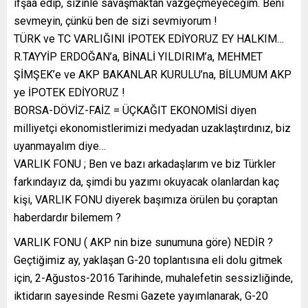
ifşaa edip, sizinle savaşmaktan vazgeçmeyeceğim. Beni
sevmeyin, çünkü ben de sizi sevmiyorum !
TÜRK ve TC VARLIĞINI İPOTEK EDİYORUZ EY HALKIM…
R.TAYYİP ERDOĞAN’a, BİNALİ YILDIRIM’a, MEHMET
ŞİMŞEK’e ve AKP BAKANLAR KURULU’na, BİLUMUM AKP
ye İPOTEK EDİYORUZ !
BORSA-DÖVİZ-FAİZ = ÜÇKAĞIT EKONOMİSİ diyen
milliyetçi ekonomistlerimizi medyadan uzaklaştırdınız, biz
uyanmayalım diye…
VARLIK FONU ; Ben ve bazı arkadaşlarım ve biz Türkler
farkındayız da, şimdi bu yazımı okuyacak olanlardan kaç
kişi, VARLIK FONU diyerek başımıza örülen bu çoraptan
haberdardır bilemem ?
VARLIK FONU ( AKP nin bize sunumuna göre) NEDİR ?
Geçtiğimiz ay, yaklaşan G-20 toplantısına eli dolu gitmek
için, 2-Ağustos-2016 Tarihinde, muhalefetin sessizliğinde,
iktidarın sayesinde Resmi Gazete yayımlanarak, G-20