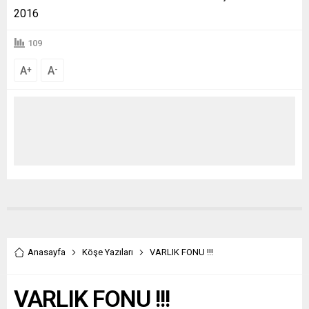
2016
109
A
A
+
-
Anasayfa
Köşe Yazıları
VARLIK FONU !!!
VARLIK FONU !!!