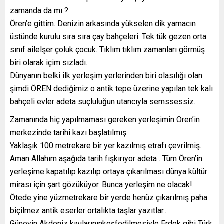
zamanda da mı ?
Ören’e gittim. Denizin arkasında yükselen dik yamacın
üstünde kurulu sıra sıra çay bahçeleri. Tek tük gezen orta
sınıf ailelşer çoluk çocuk. Tıklım tıklım zamanları görmüş
biri olarak içim sızladı.
Dünyanın belki ilk yerleşim yerlerinden biri olasılığı olan
şimdi ÖREN dediğimiz o antik tepe üzerine yapılan tek kalı
bahçeli evler adeta suçluluğun utancıyla semssessiz.
Zamanında hiç yapılmaması gereken yerleşimin Ören’in
merkezinde tarihi kazı başlatılmış.
Yaklaşık 100 metrekare bir yer kazılmış etrafı çevrilmiş.
Aman Allahım aşağıda tarih fışkırıyor adeta . Tüm Ören’in
yerleşime kapatılıp kazılıp ortaya çıkarılması dünya kültür
mirası için şart gözüküyor. Bunca yerleşim ne olacak!.
Ötede yine yüzmetrekare bir yerde henüz çıkarılmış paha
biçilmez antik eserler ortalıkta taşlar yazıtlar..
Güneyin Akdeniz kıyılarınınkeşfedilmesiyle Erdek gibi Türk