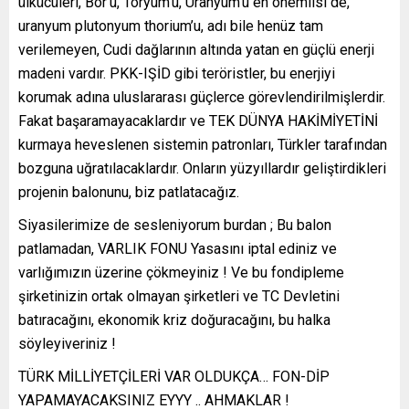
ülkücüleri, Bor’u, Toryum’u, Uranyum’u en önemlisi de,
uranyum plutonyum thorium’u, adı bile henüz tam
verilemeyen, Cudi dağlarının altında yatan en güçlü enerji
madeni vardır. PKK-IŞİD gibi teröristler, bu enerjiyi
korumak adına uluslararası güçlerce görevlendirilmişlerdir.
Fakat başaramayacaklardır ve TEK DÜNYA HAKİMİYETİNİ
kurmaya heveslenen sistemin patronları, Türkler tarafından
bozguna uğratılacaklardır. Onların yüzyıllardır geliştirdikleri
projenin balonunu, biz patlatacağız.
Siyasilerimize de sesleniyorum burdan ; Bu balon
patlamadan, VARLIK FONU Yasasını iptal ediniz ve
varlığımızın üzerine çökmeyiniz ! Ve bu fondipleme
şirketinizin ortak olmayan şirketleri ve TC Devletini
batıracağını, ekonomik kriz doğuracağını, bu halka
söyleyiveriniz !
TÜRK MİLLİYETÇİLERİ VAR OLDUKÇA… FON-DİP
YAPAMAYACAKSINIZ EYYY .. AHMAKLAR !