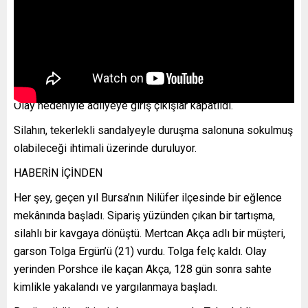
Olay nedeniyle adliyeye giriş çıkışlar kapatıldı.
Silahın, tekerlekli sandalyeyle duruşma salonuna sokulmuş
olabileceği ihtimali üzerinde duruluyor.
HABERİN İÇİNDEN
Her şey, geçen yıl Bursa’nın Nilüfer ilçesinde bir eğlence
mekânında başladı. Sipariş yüzünden çıkan bir tartışma,
silahlı bir kavgaya dönüştü. Mertcan Akça adlı bir müşteri,
garson Tolga Ergün’ü (21) vurdu. Tolga felç kaldı. Olay
yerinden Porshce ile kaçan Akça, 128 gün sonra sahte
kimlikle yakalandı ve yargılanmaya başladı.