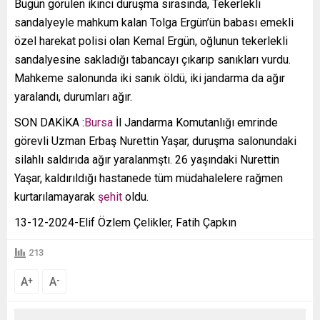
Bugün görülen ikinci duruşma sırasında, Tekerlekli
sandalyeyle mahkum kalan Tolga Ergün’ün babası emekli
özel harekat polisi olan Kemal Ergün, oğlunun tekerlekli
sandalyesine sakladığı tabancayı çıkarıp sanıkları vurdu.
Mahkeme salonunda iki sanık öldü, iki jandarma da ağır
yaralandı, durumları ağır.
SON DAKİKA :
Bursa
İl Jandarma Komutanlığı emrinde
görevli Uzman Erbaş Nurettin Yaşar, duruşma salonundaki
silahlı saldırıda ağır yaralanmştı. 26 yaşındaki Nurettin
Yaşar, kaldırıldığı hastanede tüm müdahalelere rağmen
kurtarılamayarak
şehit
oldu.
13-12-2024-Elif Özlem Çelikler, Fatih Çapkın
213
A
A
+
-