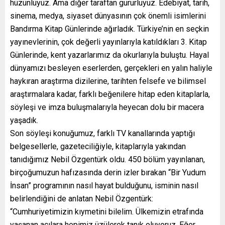
hüzünlüyüz. Ama diğer taraftan gururluyuz. Edebiyat, tarih,
sinema, medya, siyaset dünyasının çok önemli isimlerini
Bandırma Kitap Günlerinde ağırladık. Türkiye’nin en seçkin
yayınevlerinin, çok değerli yayınlarıyla katıldıkları 3. Kitap
Günlerinde, kent yazarlarımız da okurlarıyla buluştu. Hayal
dünyamızı besleyen eserlerden, gerçekleri en yalın haliyle
haykıran araştırma dizilerine, tarihten felsefe ve bilimsel
araştırmalara kadar, farklı beğenilere hitap eden kitaplarla,
söyleşi ve imza buluşmalarıyla heyecan dolu bir macera
yaşadık.
Son söyleşi konuğumuz, farklı TV kanallarında yaptığı
belgesellerle, gazeteciliğiyle, kitaplarıyla yakından
tanıdığımız Nebil Özgentürk oldu. 450 bölüm yayınlanan,
birçoğumuzun hafızasında derin izler bırakan “Bir Yudum
İnsan” programının nasıl hayat bulduğunu, isminin nasıl
belirlendiğini de anlatan Nebil Özgentürk:
“Cumhuriyetimizin kıymetini bilelim. Ülkemizin etrafında
yaşanan acılara hepimiz üzülerek tanık oluyoruz. Eğer