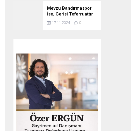
Mevzu Bandırmaspor
İse, Gerisi Teferruattır
17.11.2024
0