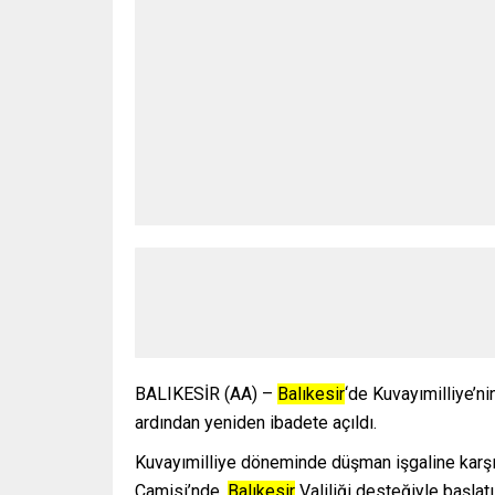
BALIKESİR (AA) –
Balıkesir
‘de Kuvayımilliye’n
ardından yeniden ibadete açıldı.
Kuvayımilliye döneminde düşman işgaline karşı
Camisi’nde,
Balıkesir
Valiliği desteğiyle başlat