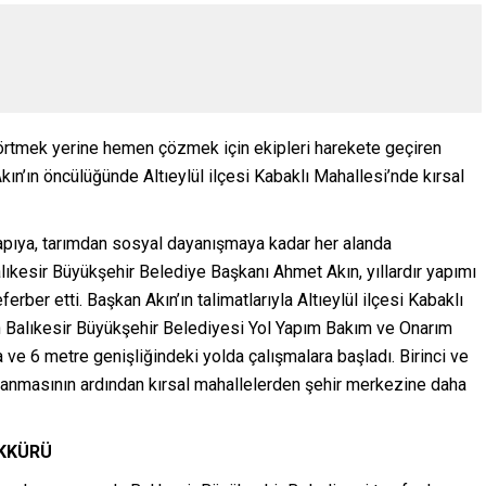
ni örtmek yerine hemen çözmek için ekipleri harekete geçiren
n’ın öncülüğünde Altıeylül ilçesi Kabaklı Mahallesi’nde kırsal
tyapıya, tarımdan sosyal dayanışmaya kadar her alanda
lıkesir Büyükşehir Belediye Başkanı Ahmet Akın, yıllardır yapımı
rber etti. Başkan Akın’ın talimatlarıyla Altıeylül ilçesi Kabaklı
n Balıkesir Büyükşehir Belediyesi Yol Yapım Bakım ve Onarım
 ve 6 metre genişliğindeki yolda çalışmalara başladı. Birinci ve
lanmasının ardından kırsal mahallelerden şehir merkezine daha
EKKÜRÜ