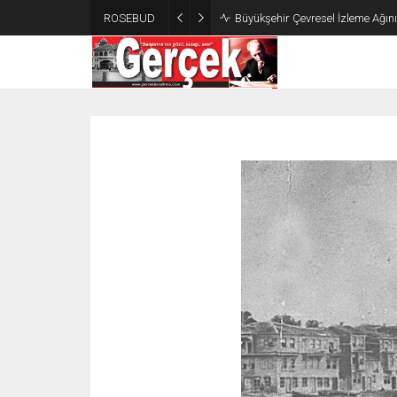
ROSEBUD
Büyükşehir Çevresel İzleme Ağın