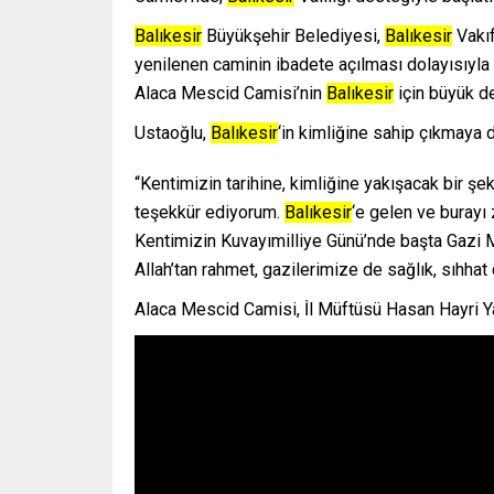
Balıkesir
Büyükşehir Belediyesi,
Balıkesir
Vakıf
yenilenen caminin ibadete açılması dolayısıy
Alaca Mescid Camisi’nin
Balıkesir
için büyük d
Ustaoğlu,
Balıkesir
‘in kimliğine sahip çıkmaya 
“Kentimizin tarihine, kimliğine yakışacak bir 
teşekkür ediyorum.
Balıkesir
‘e gelen ve burayı
Kentimizin Kuvayımilliye Günü’nde başta Gazi M
Allah’tan rahmet, gazilerimize de sağlık, sıhhat 
Alaca Mescid Camisi, İl Müftüsü Hasan Hayri Ya