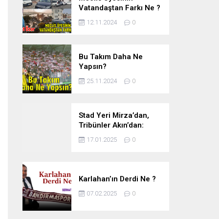
Vatandaştan Farkı Ne ?
12.11.2024
0
Bu Takım Daha Ne
Yapsın?
25.11.2024
0
Stad Yeri Mirza’dan,
Tribünler Akın’dan:
Geriye Bakanlık Kaldı.
17.01.2025
0
Karlahan’ın Derdi Ne ?
07.02.2025
0