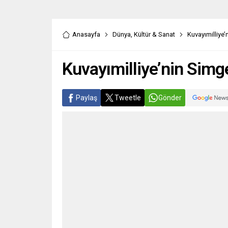
Anasayfa
Dünya
,
Kültür & Sanat
Kuvayımilliye
Kuvayımilliye’nin Simg
Paylaş
Tweetle
Gönder