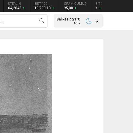
STERLİN
BIST 100
GRAM GÜMÜŞ
BITCOIN
ETHEREU
64,2043
13.703,13
95,08
₺
₺
Balıkesir,
21
°C
Açık