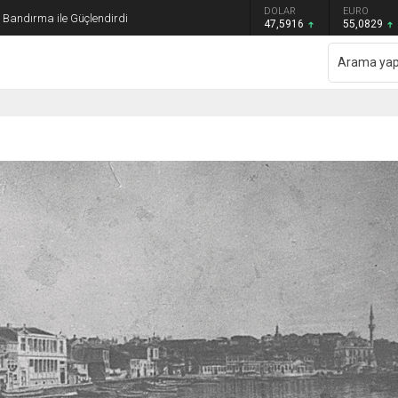
GRAM ALTIN
DOLAR
EURO
ı Bandırma ile Güçlendirdi
6.521,34
47,5916
55,0829