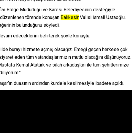
lar Bölge Müdürlüğü ve Karesi Belediyesinin desteğiyle
la düzenlenen törende konuşan
Balıkesir
Valisi İsmail Ustaoğlu,
eğerinin bulunduğunu söyledi.
devam edeceklerini belirterek şöyle konuştu:
şekilde burayı hizmete açmış olacağız. Emeği geçen herkese çok
 ziyaret eden tüm vatandaşlarımızın mutlu olacağını düşünüyoruz.
ustafa Kemal Atatürk ve silah arkadaşları ile tüm şehitlerimize
diliyorum.”
şar’ın duasının ardından kurdele kesilmesiyle ibadete açıldı.