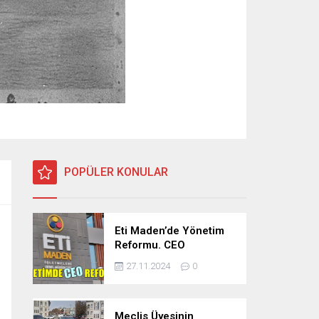
POPÜLER KONULAR
Eti Maden’de Yönetim
Reformu. CEO
Modeli’nde Kadro /
27.11.2024
0
Taşeron İşçilik Ayrımı
Kalkıyor
Meclis Üyesinin