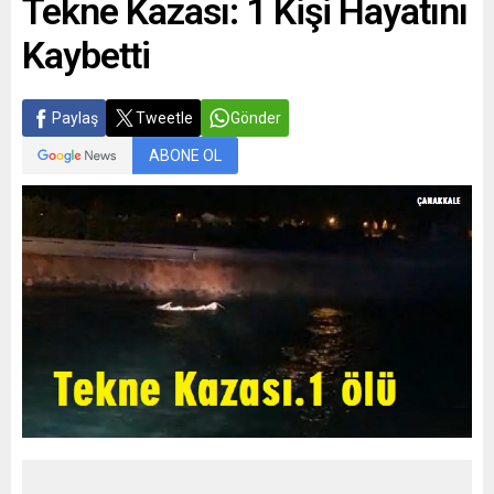
Tekne Kazası: 1 Kişi Hayatını
Kaybetti
Paylaş
Tweetle
Gönder
ABONE OL