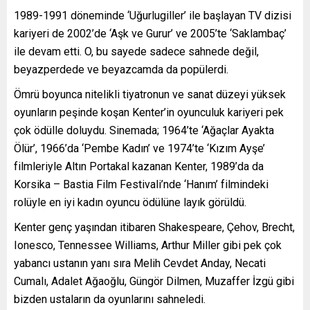
1989-1991 döneminde ‘Uğurlugiller’ ile başlayan TV dizisi
kariyeri de 2002’de ‘Aşk ve Gurur’ ve 2005’te ‘Saklambaç’
ile devam etti. O, bu sayede sadece sahnede değil,
beyazperdede ve beyazcamda da popülerdi.
Ömrü boyunca nitelikli tiyatronun ve sanat düzeyi yüksek
oyunların peşinde koşan Kenter’in oyunculuk kariyeri pek
çok ödülle doluydu. Sinemada; 1964’te ‘Ağaçlar Ayakta
Ölür’, 1966’da ‘Pembe Kadın’ ve 1974’te ‘Kızım Ayşe’
filmleriyle Altın Portakal kazanan Kenter, 1989’da da
Korsika – Bastia Film Festivali’nde ‘Hanım’ filmindeki
rolüyle en iyi kadın oyuncu ödülüne layık görüldü.
Kenter genç yaşından itibaren Shakespeare, Çehov, Brecht,
Ionesco, Tennessee Williams, Arthur Miller gibi pek çok
yabancı ustanın yanı sıra Melih Cevdet Anday, Necati
Cumalı, Adalet Ağaoğlu, Güngör Dilmen, Muzaffer İzgü gibi
bizden ustaların da oyunlarını sahneledi.