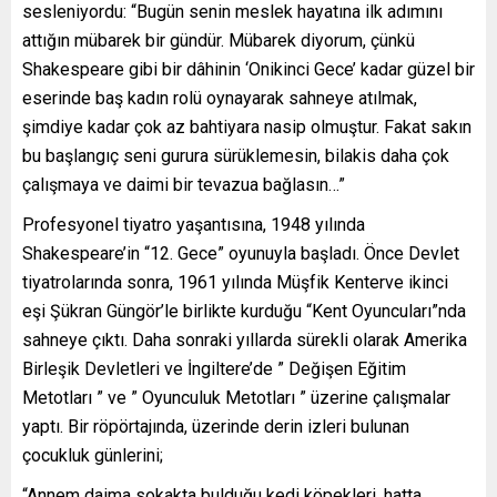
sesleniyordu: “Bugün senin meslek hayatına ilk adımını
attığın mübarek bir gündür. Mübarek diyorum, çünkü
Shakespeare gibi bir dâhinin ‘Onikinci Gece’ kadar güzel bir
eserinde baş kadın rolü oynayarak sahneye atılmak,
şimdiye kadar çok az bahtiyara nasip olmuştur. Fakat sakın
bu başlangıç seni gurura sürüklemesin, bilakis daha çok
çalışmaya ve daimi bir tevazua bağlasın…”
Profesyonel tiyatro yaşantısına, 1948 yılında
Shakespeare’in “12. Gece” oyunuyla başladı. Önce Devlet
tiyatrolarında sonra, 1961 yılında Müşfik Kenterve ikinci
eşi Şükran Güngör’le birlikte kurduğu “Kent Oyuncuları”nda
sahneye çıktı. Daha sonraki yıllarda sürekli olarak Amerika
Birleşik Devletleri ve İngiltere’de ” Değişen Eğitim
Metotları ” ve ” Oyunculuk Metotları ” üzerine çalışmalar
yaptı. Bir röpörtajında, üzerinde derin izleri bulunan
çocukluk günlerini;
“Annem daima sokakta bulduğu kedi köpekleri, hatta