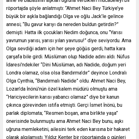
anne ve babasının aşkları uğruna verdikleri mücadeleyi bir
röportajda şöyle anlatmıştı: “Ahmet Naci Bey Türkiye’ye
büyük bir aşkla bağlandığı Olga ve oğlu Jack’le gelince
annesi; “Bu gavur karıyı da nereden buldun getirdin?”
demişti. Hatta ilk çocukları Nedim doğunca, onu “Yarısı
yavrumun yarısı, yarısı yılan yavrusu!” diye seviyordu. Ama
Olga sevdiği adam için her şeye göğüs gerdi, hatta kara
çarşafa bile girdi. Müslüman olup Nadide adını aldı. Nüfus
İdaresi’ndekiler “Dini Müslüman, adı Nadide, doğum yeri
Londra olamaz, olsa olsa Bandırma’dır” deyince Londralı
Olga Cynthia, “Bandırmalı Nadide” oldu. Ahmet Naci Bey,
Lozan’da İnönü’nün özel kalem müdürü olmuştu ama
“Hariciyecilerin karısı yabancı olamaz” diye bir kanun
çıkınca görevinden istifa etmişti. Gerçi İsmet İnönü, bu
parlak diplomata; “Resmen boşan, ama birlikte yaşa”
önerisinde bulunmuştu ama Ahmet Naci Bey bunu, aşkı
uğruna memleketini, ailesini terk eden karısına bir hakaret
olarak algılamıştı. Yıldız Kenter bir röportajında o günleri