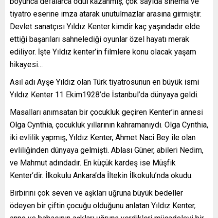
boyunca defalarca ödül kazanmış, çok sayıda sinema ve
tiyatro eserine imza atarak unutulmazlar arasına girmiştir.
Devlet sanatçısı Yıldız Kenter kimdir kaç yaşındadır elde
ettiği başarıları sahnelediği oyunlar özel hayatı merak
ediliyor. İşte Yıldız kenter’in filmlere konu olacak yaşam
hikayesi…
Asıl adı Ayşe Yıldız olan Türk tiyatrosunun en büyük ismi
Yıldız Kenter 11 Ekim1928’de İstanbul’da dünyaya geldi.
Masalları anımsatan bir çocukluk geçiren Kenter’in annesi
Olga Cynthia, çocukluk yıllarının kahramanıydı. Olga Cynthia,
iki evlilik yapmış, Yıldız Kenter, Ahmet Naci Bey ile olan
evliliğinden dünyaya gelmişti. Ablası Güner, abileri Nedim,
ve Mahmut adındadır. En küçük kardeş ise Müşfik
Kenter’dir. İlkokulu Ankara’da İltekin İlkokulu’nda okudu.
Birbirini çok seven ve aşkları uğruna büyük bedeller
ödeyen bir çiftin çocuğu olduğunu anlatan Yıldız Kenter,