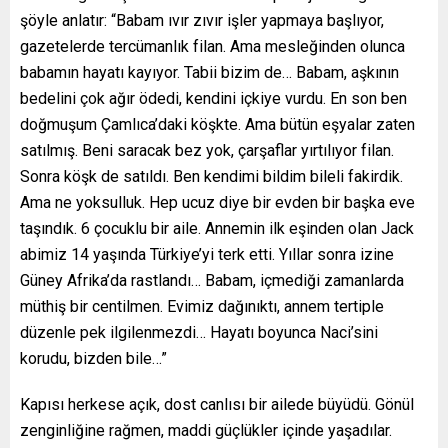
şöyle anlatır: “Babam ıvır zıvır işler yapmaya başlıyor,
gazetelerde tercümanlık filan. Ama mesleğinden olunca
babamın hayatı kayıyor. Tabii bizim de… Babam, aşkının
bedelini çok ağır ödedi, kendini içkiye vurdu. En son ben
doğmuşum Çamlıca’daki köşkte. Ama bütün eşyalar zaten
satılmış. Beni saracak bez yok, çarşaflar yırtılıyor filan.
Sonra köşk de satıldı. Ben kendimi bildim bileli fakirdik.
Ama ne yoksulluk. Hep ucuz diye bir evden bir başka eve
taşındık. 6 çocuklu bir aile. Annemin ilk eşinden olan Jack
abimiz 14 yaşında Türkiye’yi terk etti. Yıllar sonra izine
Güney Afrika’da rastlandı… Babam, içmediği zamanlarda
müthiş bir centilmen. Evimiz dağınıktı, annem tertiple
düzenle pek ilgilenmezdi… Hayatı boyunca Naci’sini
korudu, bizden bile…”
Kapısı herkese açık, dost canlısı bir ailede büyüdü. Gönül
zenginliğine rağmen, maddi güçlükler içinde yaşadılar.