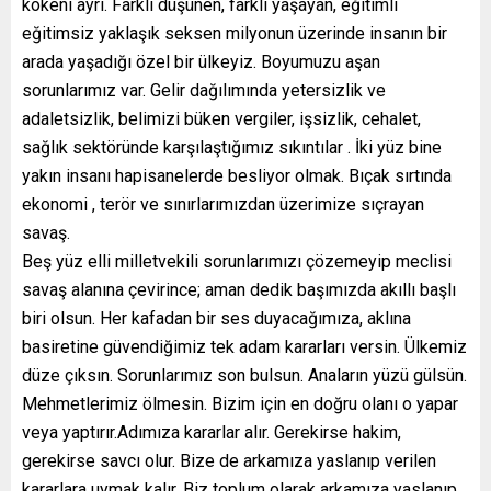
kökeni ayrı. Farklı düşünen, farklı yaşayan, eğitimli
eğitimsiz yaklaşık seksen milyonun üzerinde insanın bir
arada yaşadığı özel bir ülkeyiz. Boyumuzu aşan
sorunlarımız var. Gelir dağılımında yetersizlik ve
adaletsizlik, belimizi büken vergiler, işsizlik, cehalet,
sağlık sektöründe karşılaştığımız sıkıntılar . İki yüz bine
yakın insanı hapisanelerde besliyor olmak. Bıçak sırtında
ekonomi , terör ve sınırlarımızdan üzerimize sıçrayan
savaş.
Beş yüz elli milletvekili sorunlarımızı çözemeyip meclisi
savaş alanına çevirince; aman dedik başımızda akıllı başlı
biri olsun. Her kafadan bir ses duyacağımıza, aklına
basiretine güvendiğimiz tek adam kararları versin. Ülkemiz
düze çıksın. Sorunlarımız son bulsun. Anaların yüzü gülsün.
Mehmetlerimiz ölmesin. Bizim için en doğru olanı o yapar
veya yaptırır.Adımıza kararlar alır. Gerekirse hakim,
gerekirse savcı olur. Bize de arkamıza yaslanıp verilen
kararlara uymak kalır. Biz toplum olarak arkamıza yaslanıp