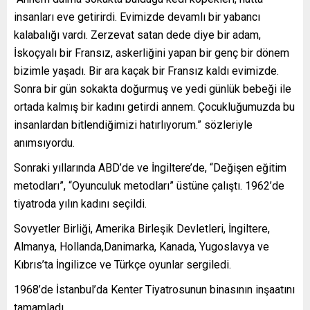
insanları eve getirirdi. Evimizde devamlı bir yabancı
kalabalığı vardı. Zerzevat satan dede diye bir adam,
İskoçyalı bir Fransız, askerliğini yapan bir genç bir dönem
bizimle yaşadı. Bir ara kaçak bir Fransız kaldı evimizde.
Sonra bir gün sokakta doğurmuş ve yedi günlük bebeği ile
ortada kalmış bir kadını getirdi annem. Çocukluğumuzda bu
insanlardan bitlendiğimizi hatırlıyorum.” sözleriyle
anımsıyordu.
Sonraki yıllarında ABD’de ve İngiltere’de, “Değişen eğitim
metodları”, “Oyunculuk metodları” üstüne çalıştı. 1962’de
tiyatroda yılın kadını seçildi.
Sovyetler Birliği, Amerika Birleşik Devletleri, İngiltere,
Almanya, Hollanda,Danimarka, Kanada, Yugoslavya ve
Kıbrıs’ta İngilizce ve Türkçe oyunlar sergiledi.
1968’de İstanbul’da Kenter Tiyatrosunun binasının inşaatını
tamamladı.