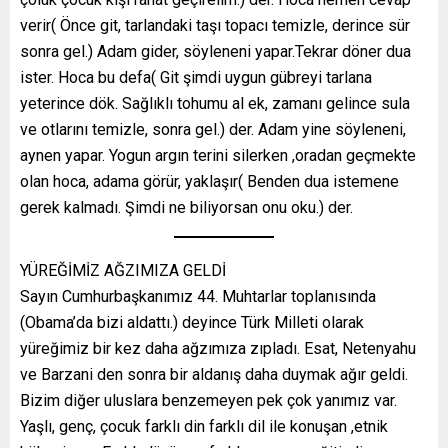
verir( Önce git, tarlandaki taşı topacı temizle, derince sür
sonra gel.) Adam gider, söyleneni yapar.Tekrar döner dua
ister. Hoca bu defa( Git şimdi uygun gübreyi tarlana
yeterince dök. Sağlıklı tohumu al ek, zamanı gelince sula
ve otlarını temizle, sonra gel.) der. Adam yine söyleneni,
aynen yapar. Yogun argın terini silerken ,oradan geçmekte
olan hoca, adama görür, yaklaşır( Benden dua istemene
gerek kalmadı. Şimdi ne biliyorsan onu oku.) der.
YÜREĞİMİZ AĞZIMIZA GELDİ
Sayın Cumhurbaşkanımız 44. Muhtarlar toplanısında
(Obama’da bizi aldattı.) deyince Türk Milleti olarak
yüreğimiz bir kez daha ağzımıza zıpladı. Esat, Netenyahu
ve Barzani den sonra bir aldanış daha duymak ağır geldi.
Bizim diğer uluslara benzemeyen pek çok yanımız var.
Yaşlı, genç, çocuk farklı din farklı dil ile konuşan ,etnik