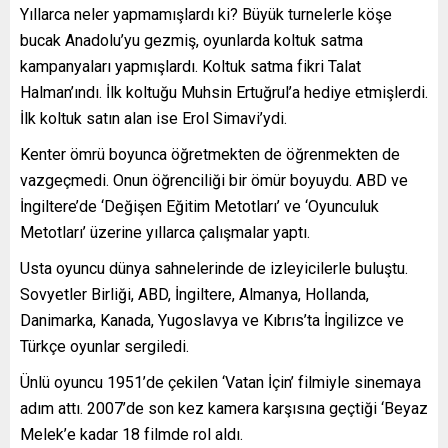
Yıllarca neler yapmamışlardı ki? Büyük turnelerle köşe
bucak Anadolu’yu gezmiş, oyunlarda koltuk satma
kampanyaları yapmışlardı. Koltuk satma fikri Talat
Halman’ındı. İlk koltuğu Muhsin Ertuğrul’a hediye etmişlerdi.
İlk koltuk satın alan ise Erol Simavi’ydi.
Kenter ömrü boyunca öğretmekten de öğrenmekten de
vazgeçmedi. Onun öğrenciliği bir ömür boyuydu. ABD ve
İngiltere’de ‘Değişen Eğitim Metotları’ ve ‘Oyunculuk
Metotları’ üzerine yıllarca çalışmalar yaptı.
Usta oyuncu dünya sahnelerinde de izleyicilerle buluştu.
Sovyetler Birliği, ABD, İngiltere, Almanya, Hollanda,
Danimarka, Kanada, Yugoslavya ve Kıbrıs’ta İngilizce ve
Türkçe oyunlar sergiledi.
Ünlü oyuncu 1951’de çekilen ‘Vatan İçin’ filmiyle sinemaya
adım attı. 2007’de son kez kamera karşısına geçtiği ‘Beyaz
Melek’e kadar 18 filmde rol aldı.