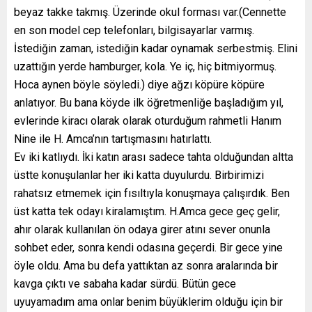
beyaz takke takmış. Üzerinde okul forması var.(Cennette
en son model cep telefonları, bilgisayarlar varmış.
İstediğin zaman, istediğin kadar oynamak serbestmiş. Elini
uzattığın yerde hamburger, kola. Ye iç, hiç bitmiyormuş.
Hoca aynen böyle söyledi.) diye ağzı köpüre köpüre
anlatıyor. Bu bana köyde ilk öğretmenliğe başladığım yıl,
evlerinde kiracı olarak olarak oturduğum rahmetli Hanım
Nine ile H. Amca’nın tartışmasını hatırlattı.
Ev iki katlıydı. İki katın arası sadece tahta olduğundan altta
üstte konuşulanlar her iki katta duyulurdu. Birbirimizi
rahatsız etmemek için fısıltıyla konuşmaya çalışırdık. Ben
üst katta tek odayı kiralamıştım. H.Amca gece geç gelir,
ahır olarak kullanılan ön odaya girer atını sever onunla
sohbet eder, sonra kendi odasına geçerdi. Bir gece yine
öyle oldu. Ama bu defa yattıktan az sonra aralarında bir
kavga çıktı ve sabaha kadar sürdü. Bütün gece
uyuyamadım ama onlar benim büyüklerim olduğu için bir