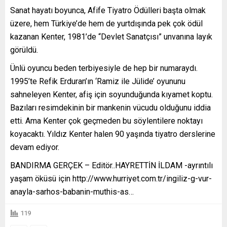
Sanat hayatı boyunca, Afife Tiyatro Ödülleri başta olmak
üzere, hem Türkiye’de hem de yurtdışında pek çok ödül
kazanan Kenter, 1981’de “Devlet Sanatçısı” unvanına layık
görüldü.
Ünlü oyuncu beden terbiyesiyle de hep bir numaraydı.
1995’te Refik Erduran’ın ‘Ramiz ile Jülide’ oyununu
sahneleyen Kenter, afiş için soyunduğunda kıyamet koptu.
Bazıları resimdekinin bir mankenin vücudu olduğunu iddia
etti. Ama Kenter çok geçmeden bu söylentilere noktayı
koyacaktı. Yıldız Kenter halen 90 yaşında tiyatro derslerine
devam ediyor.
BANDIRMA GERÇEK – Editör..HAYRETTİN İLDAM -ayrıntılı
yaşam öküsü için http://www.hurriyet.com.tr/ingiliz-g-vur-
anayla-sarhos-babanin-muthis-as…
119