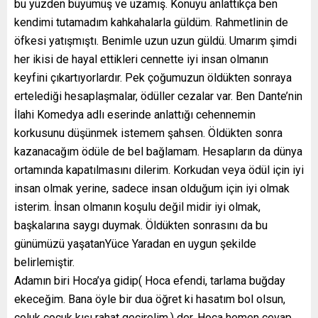
bu yüzden büyümüş ve uzamış. Konuyu anlattıkça ben
kendimi tutamadım kahkahalarla güldüm. Rahmetlinin de
öfkesi yatışmıştı. Benimle uzun uzun güldü. Umarım şimdi
her ikisi de hayal ettikleri cennette iyi insan olmanın
keyfini çıkartıyorlardır. Pek çoğumuzun öldükten sonraya
ertelediği hesaplaşmalar, ödüller cezalar var. Ben Dante’nin
İlahi Komedya adlı eserinde anlattığı cehennemin
korkusunu düşünmek istemem şahsen. Öldükten sonra
kazanacağım ödüle de bel bağlamam. Hesapların da dünya
ortamında kapatılmasını dilerim. Korkudan veya ödül için iyi
insan olmak yerine, sadece insan olduğum için iyi olmak
isterim. İnsan olmanın koşulu değil midir iyi olmak,
başkalarına saygı duymak. Öldükten sonrasını da bu
günümüzü yaşatanYüce Yaradan en uygun şekilde
belirlemiştir.
Adamın biri Hoca’ya gidip( Hoca efendi, tarlama buğday
ekeceğim. Bana öyle bir dua öğret ki hasatım bol olsun,
çoluk çocuk kışı rahat geçirelim.) der. Hoca hemen cevap