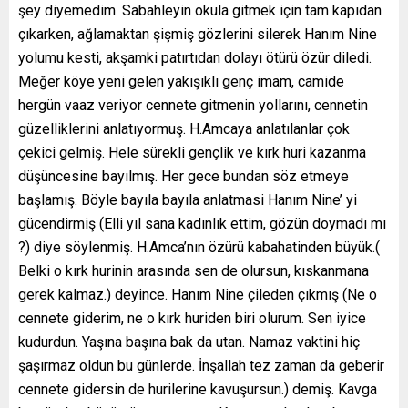
şey diyemedim. Sabahleyin okula gitmek için tam kapıdan
çıkarken, ağlamaktan şişmiş gözlerini silerek Hanım Nine
yolumu kesti, akşamki patırtıdan dolayı ötürü özür diledi.
Meğer köye yeni gelen yakışıklı genç imam, camide
hergün vaaz veriyor cennete gitmenin yollarını, cennetin
güzelliklerini anlatıyormuş. H.Amcaya anlatılanlar çok
çekici gelmiş. Hele sürekli gençlik ve kırk huri kazanma
düşüncesine bayılmış. Her gece bundan söz etmeye
başlamış. Böyle bayıla bayıla anlatmasi Hanım Nine’ yi
gücendirmiş (Elli yıl sana kadınlık ettim, gözün doymadı mı
?) diye söylenmiş. H.Amca’nın özürü kabahatinden büyük.(
Belki o kırk hurinin arasında sen de olursun, kıskanmana
gerek kalmaz.) deyince. Hanım Nine çileden çıkmış (Ne o
cennete giderim, ne o kırk huriden biri olurum. Sen iyice
kudurdun. Yaşına başına bak da utan. Namaz vaktini hiç
şaşırmaz oldun bu günlerde. İnşallah tez zaman da geberir
cennete gidersin de hurilerine kavuşursun.) demiş. Kavga