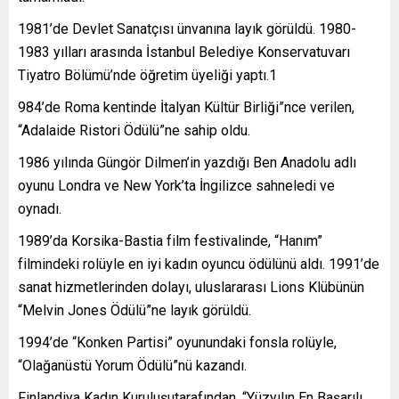
1981’de Devlet Sanatçısı ünvanına layık görüldü. 1980-
1983 yılları arasında İstanbul Belediye Konservatuvarı
Tiyatro Bölümü’nde öğretim üyeliği yaptı.1
984’de Roma kentinde İtalyan Kültür Birliği”nce verilen,
“Adalaide Ristori Ödülü”ne sahip oldu.
1986 yılında Güngör Dilmen’in yazdığı Ben Anadolu adlı
oyunu Londra ve New York’ta İngilizce sahneledi ve
oynadı.
1989’da Korsika-Bastia film festivalinde, “Hanım”
filmindeki rolüyle en iyi kadın oyuncu ödülünü aldı. 1991’de
sanat hizmetlerinden dolayı, uluslararası Lions Klübünün
“Melvin Jones Ödülü”ne layık görüldü.
1994’de “Konken Partisi” oyunundaki fonsla rolüyle,
“Olağanüstü Yorum Ödülü”nü kazandı.
Finlandiya Kadın Kuruluşutarafından, “Yüzyılın En Başarılı