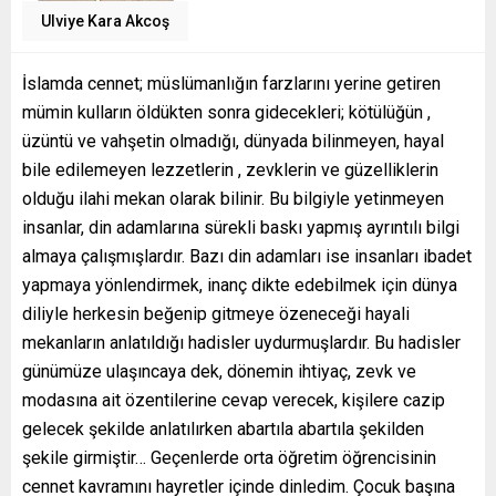
Ulviye Kara Akcoş
İslamda cennet; müslümanlığın farzlarını yerine getiren
mümin kulların öldükten sonra gidecekleri; kötülüğün ,
üzüntü ve vahşetin olmadığı, dünyada bilinmeyen, hayal
bile edilemeyen lezzetlerin , zevklerin ve güzelliklerin
olduğu ilahi mekan olarak bilinir. Bu bilgiyle yetinmeyen
insanlar, din adamlarına sürekli baskı yapmış ayrıntılı bilgi
almaya çalışmışlardır. Bazı din adamları ise insanları ibadet
yapmaya yönlendirmek, inanç dikte edebilmek için dünya
diliyle herkesin beğenip gitmeye özeneceği hayali
mekanların anlatıldığı hadisler uydurmuşlardır. Bu hadisler
günümüze ulaşıncaya dek, dönemin ihtiyaç, zevk ve
modasına ait özentilerine cevap verecek, kişilere cazip
gelecek şekilde anlatılırken abartıla abartıla şekilden
şekile girmiştir… Geçenlerde orta öğretim öğrencisinin
cennet kavramını hayretler içinde dinledim. Çocuk başına