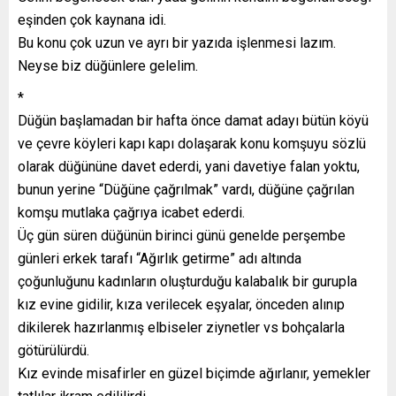
eşinden çok kaynana idi.
Bu konu çok uzun ve ayrı bir yazıda işlenmesi lazım.
Neyse biz düğünlere gelelim.
*
Düğün başlamadan bir hafta önce damat adayı bütün köyü
ve çevre köyleri kapı kapı dolaşarak konu komşuyu sözlü
olarak düğününe davet ederdi, yani davetiye falan yoktu,
bunun yerine “Düğüne çağrılmak” vardı, düğüne çağrılan
komşu mutlaka çağrıya icabet ederdi.
Üç gün süren düğünün birinci günü genelde perşembe
günleri erkek tarafı “Ağırlık getirme” adı altında
çoğunluğunu kadınların oluşturduğu kalabalık bir gurupla
kız evine gidilir, kıza verilecek eşyalar, önceden alınıp
dikilerek hazırlanmış elbiseler ziynetler vs bohçalarla
götürülürdü.
Kız evinde misafirler en güzel biçimde ağırlanır, yemekler