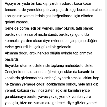
Aşçiya bir yada bir kaç kişi yardım ederdi, koca koca
tencerelerde yemekler pilavlar pişerdi, aşçı burada sanatını
konuşturur, yemeklerinin çok beğenilmesi için elinden
geleni yapardı.
Genelde çorba, etli bir yemek, pilav olurdu, tatlı olarak
baklava olmazsa olmazlardandı, baklavayı genelde
komşular yardım olsun diye evlerinde açar pişirip düğün
evine getirirdi, bu çok güzel bir gelenekti.
Akşama doğru artık herkes düğün evinde toplanmaya
başlardı.
Büyükler oturma odalarında toplanıp muhabbete dalar,
Gençler kendi aralarında eğlenir, çocuklar da karanlıkta
kapılarda gizlenme(saklambaç) oynardı ama kulakları hep
ne zaman yemeğe çağırılacaklarında olurdu, hele mis gibi
yemek kokusu yayılınca zaten aç olan karınları iyice
guruldamaya başlar, yavaş yavaş yemek verilen yere
yanaşılır, bize ne zaman sıra gelecek diye gözler yemek