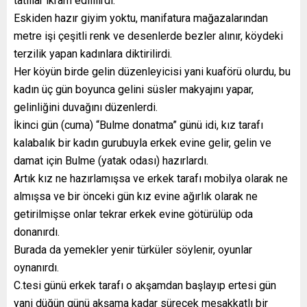
tatlılar ikram edililirdi.
Eskiden hazır giyim yoktu, manifatura mağazalarından
metre işi çeşitli renk ve desenlerde bezler alınır, köydeki
terzilik yapan kadınlara diktirilirdi.
Her köyün birde gelin düzenleyicisi yani kuaförü olurdu, bu
kadın üç gün boyunca gelini süsler makyajını yapar,
gelinliğini duvağını düzenlerdi.
İkinci gün (cuma) “Bulme donatma” günü idi, kız tarafı
kalabalık bir kadın gurubuyla erkek evine gelir, gelin ve
damat için Bulme (yatak odası) hazırlardı.
Artık kız ne hazırlamışsa ve erkek tarafı mobilya olarak ne
almışsa ve bir önceki gün kız evine ağırlık olarak ne
getirilmişse onlar tekrar erkek evine götürülüp oda
donanırdı.
Burada da yemekler yenir türküler söylenir, oyunlar
oynanırdı.
C.tesi günü erkek tarafı o akşamdan başlayıp ertesi gün
yani düğün günü akşama kadar sürecek meşakkatlı bir