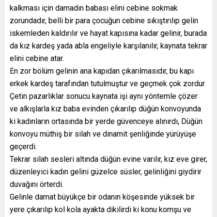
kalkması için damadın babası elini cebine sokmak
zorundadır, belli bir para çocuğun cebine sıkıştırılıp gelin
iskemleden kaldırılır ve hayat kapısına kadar gelinir, burada
da kız kardeş yada abla engeliyle karşılanılır, kaynata tekrar
elini cebine atar.
En zor bölüm gelinin ana kapıdan çıkarılmasıdır, bu kapı
erkek kardeş tarafından tutulmuştur ve geçmek çok zordur.
Çetin pazarlıklar sonucu kaynata işi aynı yöntemle çözer
ve alkışlarla kız baba evinden çıkarılıp düğün konvoyunda
ki kadınların ortasında bir yerde güvenceye alınırdı, Düğün
konvoyu müthiş bir silah ve dinamit şenliğinde yürüyüşe
geçerdi.
Tekrar silah sesleri altında düğün evine varılır, kız eve girer,
düzenleyici kadın gelini güzelce süsler, gelinliğini giydirir
duvağını örterdi.
Gelinle damat büyükçe bir odanın köşesinde yüksek bir
yere çıkarılıp kol kola ayakta dikilirdi ki konu komşu ve