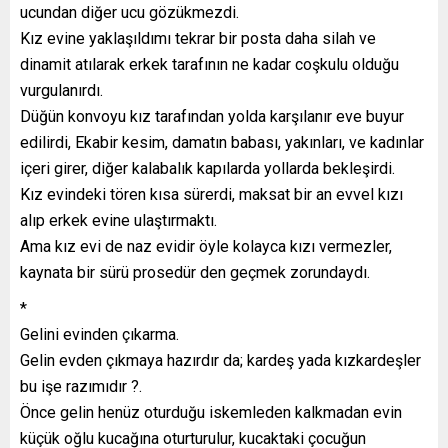
ucundan diğer ucu gözükmezdi.
Kız evine yaklaşıldımı tekrar bir posta daha silah ve
dinamit atılarak erkek tarafının ne kadar coşkulu olduğu
vurgulanırdı.
Düğün konvoyu kız tarafından yolda karşılanır eve buyur
edilirdi, Ekabir kesim, damatın babası, yakınları, ve kadınlar
içeri girer, diğer kalabalık kapılarda yollarda bekleşirdi.
Kız evindeki tören kısa sürerdi, maksat bir an evvel kızı
alıp erkek evine ulaştırmaktı.
Ama kız evi de naz evidir öyle kolayca kızı vermezler,
kaynata bir sürü prosedür den geçmek zorundaydı.
*
Gelini evinden çıkarma.
Gelin evden çıkmaya hazırdır da; kardeş yada kızkardeşler
bu işe razımıdır ?.
Önce gelin henüz oturduğu iskemleden kalkmadan evin
küçük oğlu kucağına oturturulur, kucaktaki çocuğun