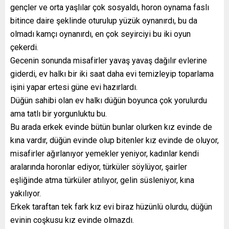
gençler ve orta yaşlılar çok sosyaldı, horon oynama faslı
bitince daire şeklinde oturulup yüzük oynanırdı, bu da
olmadı kamçı oynanırdı, en çok seyirciyi bu iki oyun
çekerdi.
Gecenin sonunda misafirler yavaş yavaş dağılır evlerine
giderdi, ev halkı bir iki saat daha evi temizleyip toparlama
işini yapar ertesi güne evi hazırlardı.
Düğün sahibi olan ev halkı düğün boyunca çok yorulurdu
ama tatlı bir yorgunluktu bu.
Bu arada erkek evinde bütün bunlar olurken kız evinde de
kına vardır, düğün evinde olup bitenler kız evinde de oluyor,
misafirler ağırlanıyor yemekler yeniyor, kadınlar kendi
aralarında horonlar ediyor, türküler söylüyor, şairler
eşliğinde atma türküler atılıyor, gelin süsleniyor, kına
yakılıyor.
Erkek taraftan tek fark kız evi biraz hüzünlü olurdu, düğün
evinin coşkusu kız evinde olmazdı.