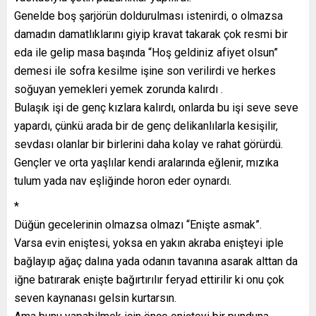
Genelde boş şarjörün doldurulması istenirdi, o olmazsa
damadın damatlıklarını giyip kravat takarak çok resmi bir
eda ile gelip masa başında “Hoş geldiniz afiyet olsun”
demesi ile sofra kesilme işine son verilirdi ve herkes
soğuyan yemekleri yemek zorunda kalırdı .
Bulaşık işi de genç kızlara kalırdı, onlarda bu işi seve seve
yapardı, çünkü arada bir de genç delikanlılarla kesişilir,
sevdası olanlar bir birlerini daha kolay ve rahat görürdü.
Gençler ve orta yaşlılar kendi aralarında eğlenir, mızıka
tulum yada nav eşliğinde horon eder oynardı.
*
Düğün gecelerinin olmazsa olmazı “Enişte asmak”.
Varsa evin eniştesi, yoksa en yakın akraba enişteyi iple
bağlayıp ağaç dalına yada odanın tavanına asarak alttan da
iğne batırarak enişte bağırtırılır feryad ettirilir ki onu çok
seven kaynanası gelsin kurtarsın.