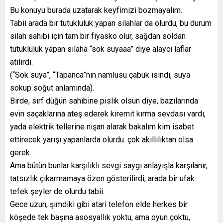
Bu konuyu burada uzatarak keyfimizi bozmayalım.
Tabii arada bir tutukluluk yapan silahlar da olurdu, bu durum
silah sahibi için tam bir fiyasko olur, sağdan soldan
tutukluluk yapan silaha “sok suyaaa” diye alaycı laflar
atılırdı.
(“Sok suya”, “Tapanca”nın namlusu çabuk ısındı, suya
sokup soğut anlamında).
Birde, sırf düğün sahibine pislik olsun diye, bazılarında
evin saçaklarına ateş ederek kiremit kırma sevdası vardı,
yada elektrik tellerine nişan alarak bakalım kim isabet
ettirecek yarışı yapanlarda olurdu. çok akıllılıktan olsa
gerek.
Ama bütün bunlar karşılıklı sevgi saygı anlayışla karşılanır,
tatsızlık çıkarmamaya özen gösterilirdi, arada bir ufak
tefek şeyler de olurdu tabii.
Gece uzun, şimdiki gibi atari telefon elde herkes bir
köşede tek başına asosyallık yoktu, ama oyun çoktu,