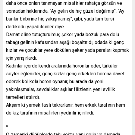
daha önce onları tanımayan misafirler rahatça görsün ve
sonradan haklarında, “Ay gelin de hiç güzel değilmiş”, “Ay
bunlar birbirine hiç yakışmamış”, gibi, yada tam tersi
dedikodu yapabilsinler diye.
Damat eline tutuşturulmuş şeker yada bozuk para dolu
tabağı gelinin kafasından aşağı boşaltır dı, odada ki genç
kızlar ve çocuklar yere dökülen şeker yada paraları kapmak
için yarışırlardı.
Kadınlar içerde kendi aralarında horonlar eder, türküler
söyler eğlenirler, genç kızlar genç erkekleri horona davet
ederek kol kola horon oynanır, bu arada da yeni
yakınlaşmalar, sevdalıklar aşklar filizlenir, yeni evlilik
temelleri atılırdı.
Akşam ki yemek faslı tekrarlanır, hem erkek tarafının hem
de kız tarafının misafirleri yedirilir içirilirdi.
*
O zamanki düğünlerde takı yoktu, yani gelin ve damada