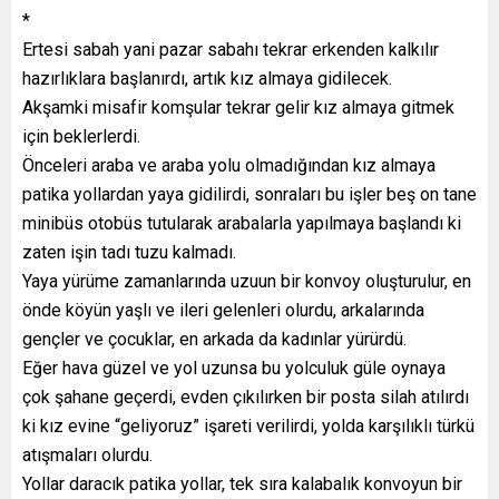
*
Ertesi sabah yani pazar sabahı tekrar erkenden kalkılır
hazırlıklara başlanırdı, artık kız almaya gidilecek.
Akşamki misafir komşular tekrar gelir kız almaya gitmek
için beklerlerdi.
Önceleri araba ve araba yolu olmadığından kız almaya
patika yollardan yaya gidilirdi, sonraları bu işler beş on tane
minibüs otobüs tutularak arabalarla yapılmaya başlandı ki
zaten işin tadı tuzu kalmadı.
Yaya yürüme zamanlarında uzuun bir konvoy oluşturulur, en
önde köyün yaşlı ve ileri gelenleri olurdu, arkalarında
gençler ve çocuklar, en arkada da kadınlar yürürdü.
Eğer hava güzel ve yol uzunsa bu yolculuk güle oynaya
çok şahane geçerdi, evden çıkılırken bir posta silah atılırdı
ki kız evine “geliyoruz” işareti verilirdi, yolda karşılıklı türkü
atışmaları olurdu.
Yollar daracık patika yollar, tek sıra kalabalık konvoyun bir