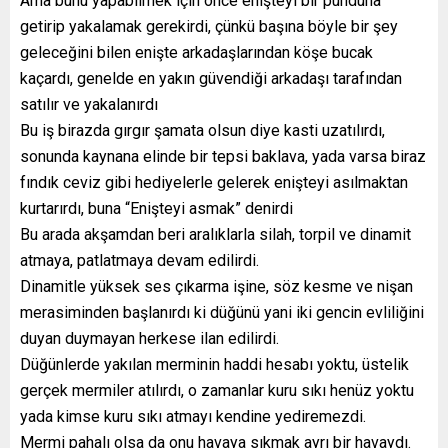
Ama bunu yapabilmek için önce enişteyi bir punduna
getirip yakalamak gerekirdi, çünkü başına böyle bir şey
geleceğini bilen enişte arkadaşlarından köşe bucak
kaçardı, genelde en yakın güvendiği arkadaşı tarafından
satılır ve yakalanırdı
Bu iş birazda gırgır şamata olsun diye kasti uzatılırdı,
sonunda kaynana elinde bir tepsi baklava, yada varsa biraz
fındık ceviz gibi hediyelerle gelerek enişteyi asılmaktan
kurtarırdı, buna “Enişteyi asmak” denirdi
Bu arada akşamdan beri aralıklarla silah, torpil ve dinamit
atmaya, patlatmaya devam edilirdi.
Dinamitle yüksek ses çıkarma işine, söz kesme ve nişan
merasiminden başlanırdı ki düğünü yani iki gencin evliliğini
duyan duymayan herkese ilan edilirdi.
Düğünlerde yakılan merminin haddi hesabı yoktu, üstelik
gerçek mermiler atılırdı, o zamanlar kuru sıkı henüz yoktu
yada kimse kuru sıkı atmayı kendine yediremezdi.
Mermi pahalı olsa da onu havaya sıkmak ayrı bir havaydı.