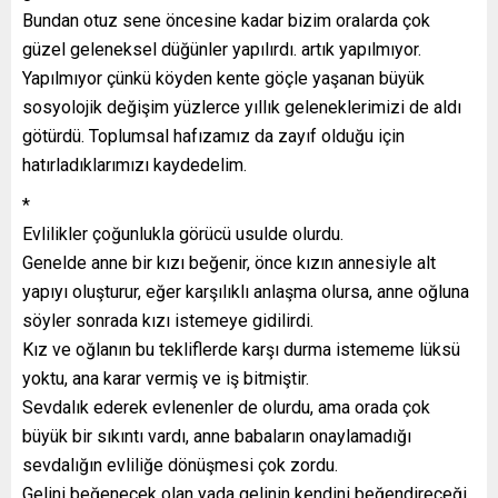
Bundan otuz sene öncesine kadar bizim oralarda çok
güzel geleneksel düğünler yapılırdı. artık yapılmıyor.
Yapılmıyor çünkü köyden kente göçle yaşanan büyük
sosyolojik değişim yüzlerce yıllık geleneklerimizi de aldı
götürdü. Toplumsal hafızamız da zayıf olduğu için
hatırladıklarımızı kaydedelim.
*
Evlilikler çoğunlukla görücü usulde olurdu.
Genelde anne bir kızı beğenir, önce kızın annesiyle alt
yapıyı oluşturur, eğer karşılıklı anlaşma olursa, anne oğluna
söyler sonrada kızı istemeye gidilirdi.
Kız ve oğlanın bu tekliflerde karşı durma istememe lüksü
yoktu, ana karar vermiş ve iş bitmiştir.
Sevdalık ederek evlenenler de olurdu, ama orada çok
büyük bir sıkıntı vardı, anne babaların onaylamadığı
sevdalığın evliliğe dönüşmesi çok zordu.
Gelini beğenecek olan yada gelinin kendini beğendireceği