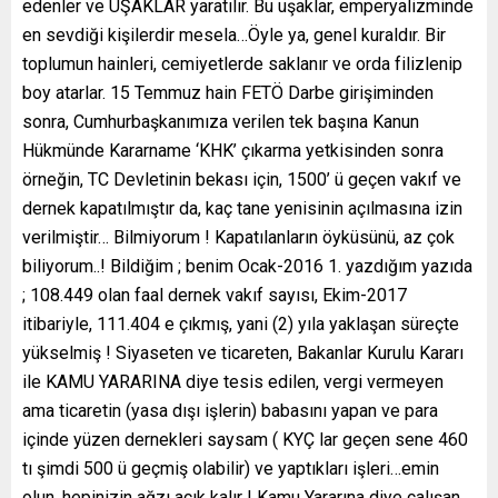
edenler ve UŞAKLAR yaratılır. Bu uşaklar, emperyalizminde
en sevdiği kişilerdir mesela…Öyle ya, genel kuraldır. Bir
toplumun hainleri, cemiyetlerde saklanır ve orda filizlenip
boy atarlar. 15 Temmuz hain FETÖ Darbe girişiminden
sonra, Cumhurbaşkanımıza verilen tek başına Kanun
Hükmünde Kararname ‘KHK’ çıkarma yetkisinden sonra
örneğin, TC Devletinin bekası için, 1500’ ü geçen vakıf ve
dernek kapatılmıştır da, kaç tane yenisinin açılmasına izin
verilmiştir… Bilmiyorum ! Kapatılanların öyküsünü, az çok
biliyorum..! Bildiğim ; benim Ocak-2016 1. yazdığım yazıda
; 108.449 olan faal dernek vakıf sayısı, Ekim-2017
itibariyle, 111.404 e çıkmış, yani (2) yıla yaklaşan süreçte
yükselmiş ! Siyaseten ve ticareten, Bakanlar Kurulu Kararı
ile KAMU YARARINA diye tesis edilen, vergi vermeyen
ama ticaretin (yasa dışı işlerin) babasını yapan ve para
içinde yüzen dernekleri saysam ( KYÇ lar geçen sene 460
tı şimdi 500 ü geçmiş olabilir) ve yaptıkları işleri…emin
olun, hepinizin ağzı açık kalır ! Kamu Yararına diye çalışan