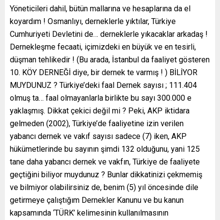
Yöneticileri dahil, bütün mallarına ve hesaplarına da el
koyardım ! Osmanlıyı, derneklerle yıktılar, Türkiye
Cumhuriyeti Devletini de… derneklerle yıkacaklar arkadaş !
Dernekleşme fecaati, içimizdeki en büyük ve en tesirli,
düşman tehlikedir ! (Bu arada, İstanbul da faaliyet gösteren
10. KÖY DERNEĞİ diye, bir dernek te varmış ! ) BİLİYOR
MUYDUNUZ ? Türkiye’deki faal Dernek sayısı ; 111.404
olmuş ta… faal olmayanlarla birlikte bu sayı 300.000 e
yaklaşmış. Dikkat çekici değil mi ? Peki, AKP iktidara
gelmeden (2002), Türkiye’de faaliyetine izin verilen
yabancı dernek ve vakıf sayısı sadece (7) iken, AKP
hükümetlerinde bu sayının şimdi 132 olduğunu, yani 125
tane daha yabancı dernek ve vakfın, Türkiye de faaliyete
geçtiğini biliyor muydunuz ? Bunlar dikkatinizi çekmemiş
ve bilmiyor olabilirsiniz de, benim (5) yıl öncesinde dile
getirmeye çalıştığım Dernekler Kanunu ve bu kanun
kapsamında ‘TÜRK’ kelimesinin kullanılmasının