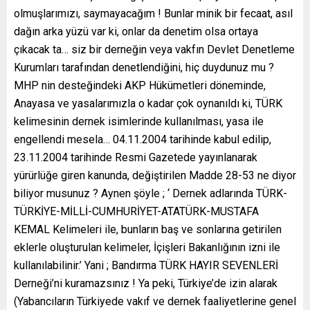
olmuşlarımızı, saymayacağım ! Bunlar minik bir fecaat, asıl
dağın arka yüzü var ki, onlar da denetim olsa ortaya
çıkacak ta… siz bir derneğin veya vakfın Devlet Denetleme
Kurumları tarafından denetlendiğini, hiç duydunuz mu ?
MHP nin desteğindeki AKP Hükümetleri döneminde,
Anayasa ve yasalarımızla o kadar çok oynanıldı ki, TÜRK
kelimesinin dernek isimlerinde kullanılması, yasa ile
engellendi mesela… 04.11.2004 tarihinde kabul edilip,
23.11.2004 tarihinde Resmi Gazetede yayınlanarak
yürürlüğe giren kanunda, değiştirilen Madde 28-53 ne diyor
biliyor musunuz ? Aynen şöyle ; ‘ Dernek adlarında TÜRK-
TÜRKİYE-MİLLİ-CUMHURİYET-ATATÜRK-MUSTAFA
KEMAL Kelimeleri ile, bunların baş ve sonlarına getirilen
eklerle oluşturulan kelimeler, İçişleri Bakanlığının izni ile
kullanılabilinir.’ Yani ; Bandırma TÜRK HAYIR SEVENLERİ
Derneği’ni kuramazsınız ! Ya peki, Türkiye’de izin alarak
(Yabancıların Türkiyede vakıf ve dernek faaliyetlerine genel