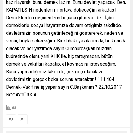
hazırlayarak, bunu demek lazım. Bunu devlet yapacak. Ben,
KAPATILSIN nedenlerimi, ortaya dökeceğim arkadaş !
Derneklerden geçinenlerin hoşuna gitmese de… İşbu
derneklerle sosyal hayatımıza devam ettiğimiz takdirde,
devletimizin sonunun getirileceğini göstererek, neden ve
sonuçlarıyla dökeceğim. Bir dahaki yazılarım da, bu konuda
olacak ve her yazımda sayın Cumhurbaşkanımızdan,
kudretinde olanı, yani KHK ile, hiç tartışmadan, bütün
dernek ve vakıfları kapatıp, el koymasını isteyeceğim.
Bunu yapmadığmıız takdirde, çok geç olacak ve
devletimizin gerçek beka sorunu artacaktır ! 111.404
Dernek-Vakıf ne iş yapar sayın C.Başkanım ? 22.10.2017
NOGAYTÜRK A
68
A
A
+
-