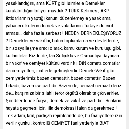
yasaklandığını, ama KÜRT gibi isimlerle Dernekler
kurulabildiğini biliyor muyduk ? TÜRK Kelimesi, AKP
İktidarlarının yaptığı kanuni düzenlemeyle yasak ama,
yabancı ülkelerin dernek ve vakıflarının Türkiye de cirit
atması… daha fazla serbest ! NEDEN DERNEKLEŞİYORUZ
? Dernekler ve vakıflar, bütün toplumlarda ve devletlerde,
bir sosyalleşme aracı olarak, kamu kurum ve kuruluşu gibi,
kullanılırlar. Bizde de, taa Selçuklu ve Osmanlıya dayanan
bir vakıf ve cemiyet kültürü vardır ki, DİN comatı, comatlar
da cemiyetleri, icat ede gelmişlerdir. Dernek-Vakıf gibi
cemiyetlerimiz bazen cemaattir, bazen comattır. Bazen
fırkadır, bazen ise partidir. Bazen de, cemaat cemaat deriz
de… karşımıza bir silahlı terör örgütü olarak ta çıkıverirler.
Şimdilerde ise furya ; dernek ve vakıf ve partidir… Bunların
hayata geçmesi için, illa demokrasi falan da gerekmez !
Tek adam, kral, padişah rejimlerinde de, bu faaliyetlere izin
verilir çünkü ; kontrollü CEMİYET faaliyetleriyle BİAT