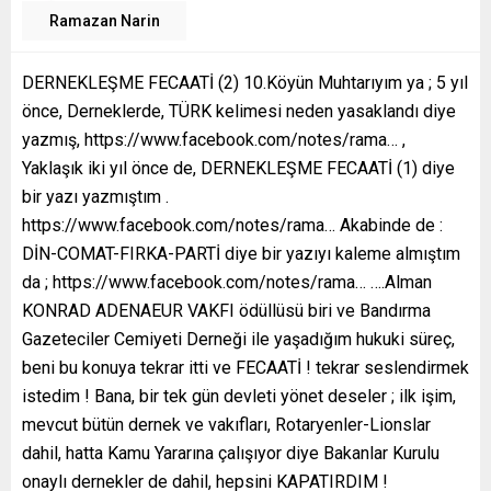
Ramazan Narin
DERNEKLEŞME FECAATİ (2) 10.Köyün Muhtarıyım ya ; 5 yıl
önce, Derneklerde, TÜRK kelimesi neden yasaklandı diye
yazmış, https://www.facebook.com/notes/rama… ,
Yaklaşık iki yıl önce de, DERNEKLEŞME FECAATİ (1) diye
bir yazı yazmıştım .
https://www.facebook.com/notes/rama… Akabinde de :
DİN-COMAT-FIRKA-PARTİ diye bir yazıyı kaleme almıştım
da ; https://www.facebook.com/notes/rama… ….Alman
KONRAD ADENAEUR VAKFI ödüllüsü biri ve Bandırma
Gazeteciler Cemiyeti Derneği ile yaşadığım hukuki süreç,
beni bu konuya tekrar itti ve FECAATİ ! tekrar seslendirmek
istedim ! Bana, bir tek gün devleti yönet deseler ; ilk işim,
mevcut bütün dernek ve vakıfları, Rotaryenler-Lionslar
dahil, hatta Kamu Yararına çalışıyor diye Bakanlar Kurulu
onaylı dernekler de dahil, hepsini KAPATIRDIM !