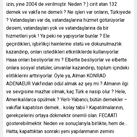
izin, yine 2004 de verilmiştir. Neden ? ) cirit atan 132
dernek ve vakfa ne demeli ? Ne işleri var onların, Türkiyede
? Vatandaşları var da, vatandaşlarına hizmet götürüyorlar
desem, vatandaşları yok ve vatandaşlarına da bir
hizmetleri yok ! Ya peki ne yapıyorlar bunlar ? Ele
geçirdikleri, işbirlikçi hainlerine statü ve dokunulmazlık
kazandırıp, onları istedikleri etkinliklerde kullanıyorlar.
Haaa onları besliyorlar mı ? Elbette besliyorlar ve elbette
onlara sosyal statüler, ünvanlar kazandırıp, toplum içindeki
elitliklerini arttırıyorlar. Öyle ya, Alman KONRAD
ADENAEUR Vakfından ödül almak az şey mi ? Almanın ilgi
ve sevgisine mazhar olmak, kaç Türk e nasip olur ? Hele,
Amerikalılarca öpülmek ? Yerli-Yabancı, bütün dernekler –
vakıflar kapatılsın demek… kolay tabii ! Kapatılmalarının,
gerekçelerini ortaya dökmektir önemli olan. FECAATİ
gösterebilmektir. Neden ve sonuçlarıyla birlikte, hem de…
Hatta, kapattıktan sonraki yeni yapılanmanın zemini