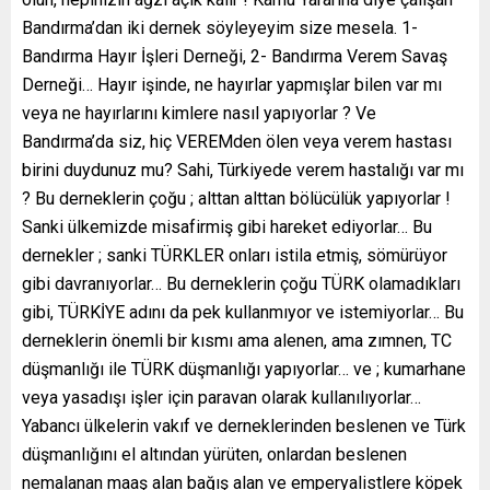
Bandırma’dan iki dernek söyleyeyim size mesela. 1-
Bandırma Hayır İşleri Derneği, 2- Bandırma Verem Savaş
Derneği… Hayır işinde, ne hayırlar yapmışlar bilen var mı
veya ne hayırlarını kimlere nasıl yapıyorlar ? Ve
Bandırma’da siz, hiç VEREMden ölen veya verem hastası
birini duydunuz mu? Sahi, Türkiyede verem hastalığı var mı
? Bu derneklerin çoğu ; alttan alttan bölücülük yapıyorlar !
Sanki ülkemizde misafirmiş gibi hareket ediyorlar… Bu
dernekler ; sanki TÜRKLER onları istila etmiş, sömürüyor
gibi davranıyorlar… Bu derneklerin çoğu TÜRK olamadıkları
gibi, TÜRKİYE adını da pek kullanmıyor ve istemiyorlar… Bu
derneklerin önemli bir kısmı ama alenen, ama zımnen, TC
düşmanlığı ile TÜRK düşmanlığı yapıyorlar… ve ; kumarhane
veya yasadışı işler için paravan olarak kullanılıyorlar…
Yabancı ülkelerin vakıf ve derneklerinden beslenen ve Türk
düşmanlığını el altından yürüten, onlardan beslenen
nemalanan maaş alan bağış alan ve emperyalistlere köpek