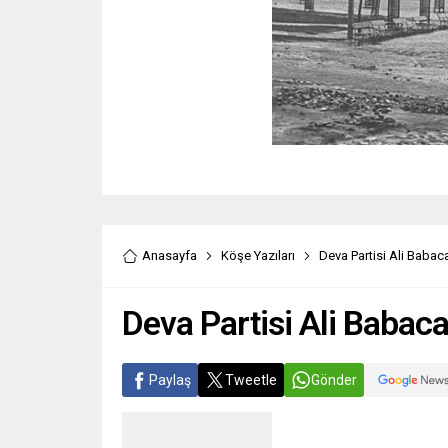
Anasayfa
Köşe Yazıları
Deva Partisi Ali Babac
Deva Partisi Ali Babac
Paylaş
Tweetle
Gönder