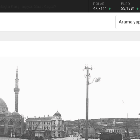
GRAM ALTIN
DOLAR
EURO
Maçta Karşılaşıyor. Saat Kaçta?
6.660,55
47,7111
55,1881