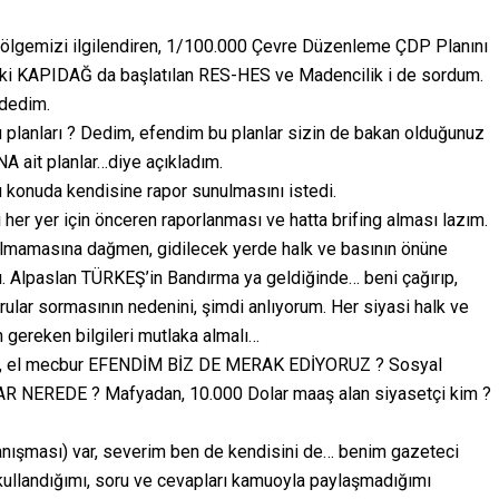
lgemizi ilgilendiren, 1/100.000 Çevre Düzenleme ÇDP Planını
aki KAPIDAĞ da başlatılan RES-HES ve Madencilik i de sordum.
 dedim.
planları ? Dedim, efendim bu planlar sizin de bakan olduğunuz
 ait planlar…diye açıkladım.
 konuda kendisine rapor sunulmasını istedi.
iği her yer için önceren raporlanması ve hatta brifing alması lazım.
olmamasına dağmen, gidilecek yerde halk ve basının önüne
. Alpaslan TÜRKEŞ’in Bandırma ya geldiğinde… beni çağırıp,
rular sormasının nedenini, şimdi anlıyorum. Her siyasi halk ve
gereken bilgileri mutlaka almalı…
a da, el mecbur EFENDİM BİZ DE MERAK EDİYORUZ ? Sosyal
R NEREDE ? Mafyadan, 10.000 Dolar maaş alan siyasetçi kim ?
nışması) var, severim ben de kendisini de… benim gazeteci
kullandığımı, soru ve cevapları kamuoyla paylaşmadığımı