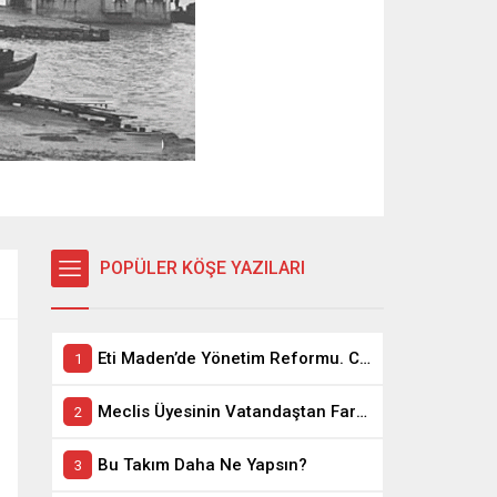
POPÜLER KÖŞE YAZILARI
Eti Maden’de Yönetim Reformu. CEO Modeli’nde Kadro / Taşeron İşçilik Ayrımı Kalkıyor
Meclis Üyesinin Vatandaştan Farkı Ne ?
Bu Takım Daha Ne Yapsın?