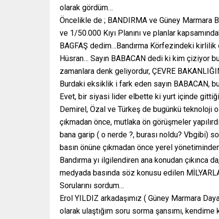
olarak gördüm…
Öncelikle de ; BANDIRMA ve Güney Marmara Bö
ve 1/50.000 Kıyı Planını ve planlar kapsamınd
BAGFAŞ dedim…Bandırma Körfezindeki kirlilik
Hüsran… Sayın BABACAN dedi ki kim çiziyor bu 
zamanlara denk geliyordur, ÇEVRE BAKANLIĞINA
Burdaki eksiklik i fark eden sayın BABACAN, bu
Evet, bir siyasi lider elbette ki yurt içinde gitt
Demirel, Özal ve Türkeş de bugünkü teknoloji 
çıkmadan önce, mutlaka ön görüşmeler yapılırdı
bana garip ( o nerde ?, burası noldu? Vbgibi) so
basın önüne çıkmadan önce yerel yönetiminden 
Bandırma yı ilgilendiren ana konudan çıkınc
medyada basında söz konusu edilen MİLYARLA
Sorularını sordum…
Erol YILDIZ arkadaşımız ( Güney Marmara Daya
olarak ulaştığım soru sorma şansımı, kendime 