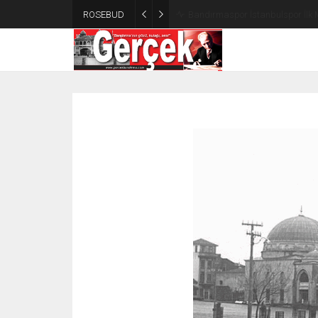
ROSEBUD
Bandırmaspor İstanbulspor İlk 