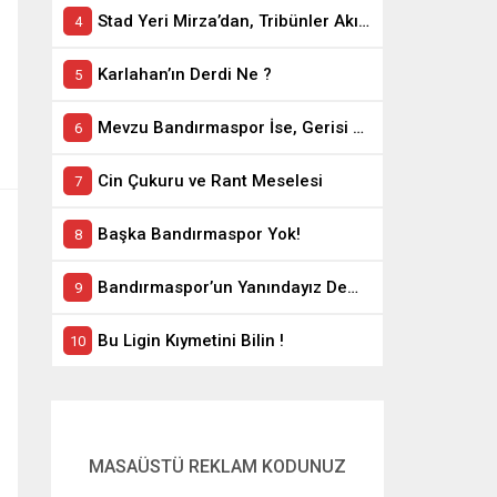
Stad Yeri Mirza’dan, Tribünler Akın’dan: Geriye Bakanlık Kaldı.
Karlahan’ın Derdi Ne ?
Mevzu Bandırmaspor İse, Gerisi Teferruattır
Cin Çukuru ve Rant Meselesi
Başka Bandırmaspor Yok!
Bandırmaspor’un Yanındayız Demekle Olmuyor!
Bu Ligin Kıymetini Bilin !
MASAÜSTÜ REKLAM KODUNUZ