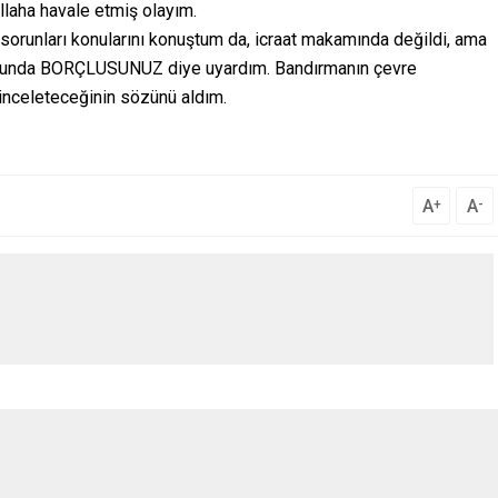
laha havale etmiş olayım.
runları konularını konuştum da, icraat makamında değildi, ama
unda BORÇLUSUNUZ diye uyardım. Bandırmanın çevre
inceleteceğinin sözünü aldım.
A
A
+
-