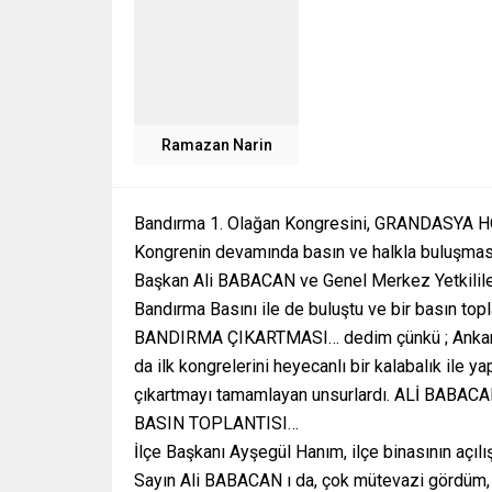
Ramazan Narin
Bandırma 1. Olağan Kongresini, GRANDASYA HO
Kongrenin devamında basın ve halkla buluşması
Başkan Ali BABACAN ve Genel Merkez Yetkilil
Bandırma Basını ile de buluştu ve bir basın topla
BANDIRMA ÇIKARTMASI… dedim çünkü ; Ankara s
da ilk kongrelerini heyecanlı bir kalabalık ile y
çıkartmayı tamamlayan unsurlardı. ALİ BABAC
BASIN TOPLANTISI…
İlçe Başkanı Ayşegül Hanım, ilçe binasının açı
Sayın Ali BABACAN ı da, çok mütevazi gördüm, ç