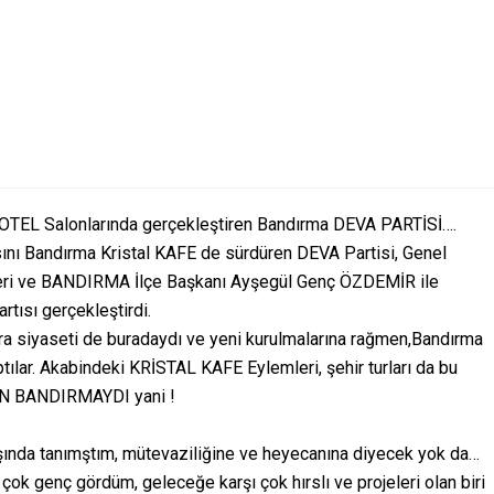
TEL Salonlarında gerçekleştiren Bandırma DEVA PARTİSİ….
nı Bandırma Kristal KAFE de sürdüren DEVA Partisi, Genel
eri ve BANDIRMA İlçe Başkanı Ayşegül Genç ÖZDEMİR ile
rtısı gerçekleştirdi.
iyaseti de buradaydı ve yeni kurulmalarına rağmen,Bandırma
aptılar. Akabindeki KRİSTAL KAFE Eylemleri, şehir turları da bu
AN BANDIRMAYDI yani !
lışında tanımştım, mütevaziliğine ve heyecanına diyecek yok da…
ok genç gördüm, geleceğe karşı çok hırslı ve projeleri olan biri