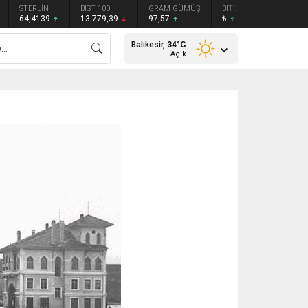
STERLİN
BIST 100
GRAM GÜMÜŞ
BITCOIN
ETHEREU
64,4139
13.779,39
97,57
₺
₺
Balıkesir,
34
°C
Açık