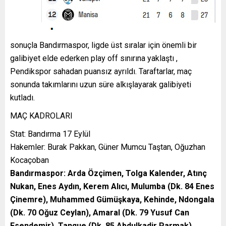
sonuçla Bandırmaspor, ligde üst sıralar için önemli bir
galibiyet elde ederken play off sınırına yaklaştı ,
Pendikspor sahadan puansız ayrıldı. Taraftarlar, maç
sonunda takımlarını uzun süre alkışlayarak galibiyeti
kutladı.
MAÇ KADROLARI
Stat: Bandırma 17 Eylül
Hakemler: Burak Pakkan, Güner Mumcu Taştan, Oğuzhan
Kocaçoban
Bandırmaspor: Arda Özçimen, Tolga Kalender, Atınç
Nukan, Enes Aydın, Kerem Alıcı, Mulumba (Dk. 84 Enes
Çinemre), Muhammed Gümüşkaya, Kehinde, Ndongala
(Dk. 70 Oğuz Ceylan), Amaral (Dk. 79 Yusuf Can
Esendemir), Tanque (Dk. 85 Abdulkadir Parmak)