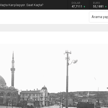
GRAM ALTIN
DOLAR
EURO
Maçta Karşılaşıyor. Saat Kaçta?
6.660,55
47,7111
55,1881