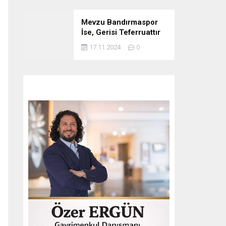
Mevzu Bandırmaspor
İse, Gerisi Teferruattır
17.11.2024
0