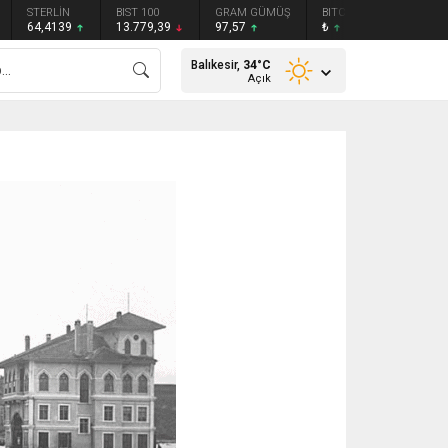
STERLİN
BIST 100
GRAM GÜMÜŞ
BITCOIN
ETHEREU
64,4139
13.779,39
97,57
₺
₺
Balıkesir,
34
°C
Açık