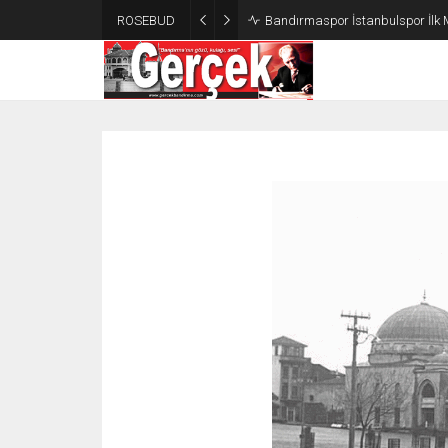
ROSEBUD
Bandırmaspor İstanbulspor İlk 