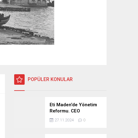
POPÜLER KONULAR
Eti Maden’de Yönetim
Reformu. CEO
Modeli’nde Kadro /
27.11.2024
0
Taşeron İşçilik Ayrımı
Kalkıyor