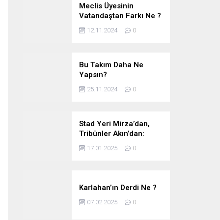
Meclis Üyesinin
Vatandaştan Farkı Ne ?
12.11.2024
0
Bu Takım Daha Ne
Yapsın?
25.11.2024
0
Stad Yeri Mirza’dan,
Tribünler Akın’dan:
Geriye Bakanlık Kaldı.
17.01.2025
0
Karlahan’ın Derdi Ne ?
07.02.2025
0