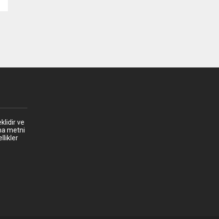
klidir ve
ma metni
llikler