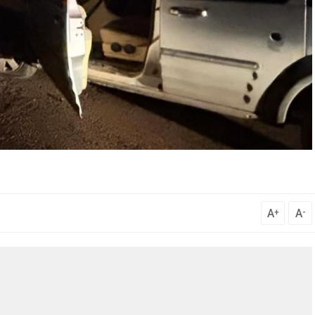
A
A
+
-