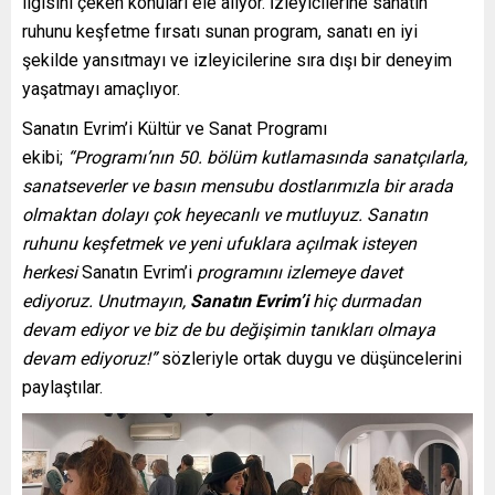
ilgisini çeken konuları ele alıyor. İzleyicilerine sanatın
ruhunu keşfetme fırsatı sunan program, sanatı en iyi
şekilde yansıtmayı ve izleyicilerine sıra dışı bir deneyim
yaşatmayı amaçlıyor.
Sanatın Evrim’i Kültür ve Sanat Programı
ekibi;
“Programı’nın 50. bölüm kutlamasında sanatçılarla,
sanatseverler ve basın mensubu dostlarımızla bir arada
olmaktan dolayı çok heyecanlı ve mutluyuz. Sanatın
ruhunu keşfetmek ve yeni ufuklara açılmak isteyen
herkesi
Sanatın Evrim’i
programını izlemeye davet
ediyoruz. Unutmayın,
Sanatın Evrim’i
hiç durmadan
devam ediyor ve biz de bu değişimin tanıkları olmaya
devam ediyoruz!”
sözleriyle ortak duygu ve düşüncelerini
paylaştılar.