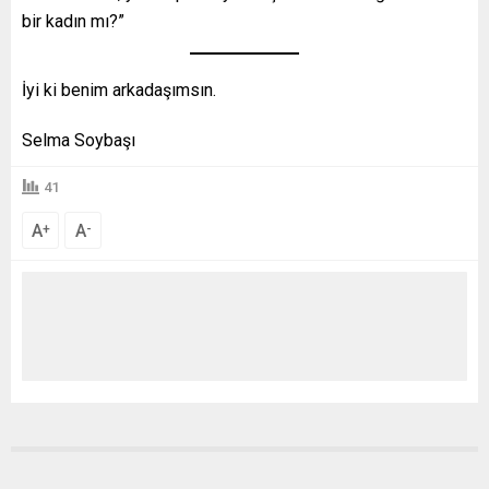
bir kadın mı?”
İyi ki benim arkadaşımsın.
Selma Soybaşı
41
A
A
+
-