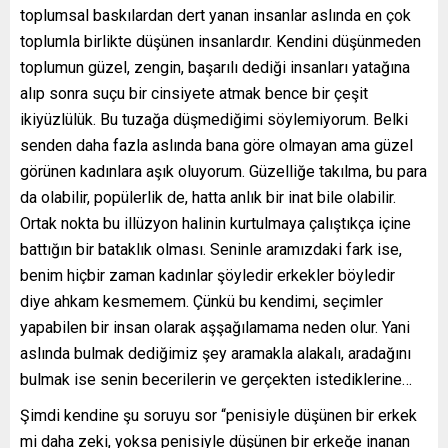
toplumsal baskılardan dert yanan insanlar aslında en çok
toplumla birlikte düşünen insanlardır. Kendini düşünmeden
toplumun güzel, zengin, başarılı dediği insanları yatağına
alıp sonra suçu bir cinsiyete atmak bence bir çeşit
ikiyüzlülük. Bu tuzağa düşmediğimi söylemiyorum. Belki
senden daha fazla aslında bana göre olmayan ama güzel
görünen kadınlara aşık oluyorum. Güzelliğe takılma, bu para
da olabilir, popülerlik de, hatta anlık bir inat bile olabilir.
Ortak nokta bu illüzyon halinin kurtulmaya çalıştıkça içine
battığın bir bataklık olması. Seninle aramızdaki fark ise,
benim hiçbir zaman kadınlar şöyledir erkekler böyledir
diye ahkam kesmemem. Çünkü bu kendimi, seçimler
yapabilen bir insan olarak aşşağılamama neden olur. Yani
aslında bulmak dediğimiz şey aramakla alakalı, aradağını
bulmak ise senin becerilerin ve gerçekten istediklerine…
Şimdi kendine şu soruyu sor “penisiyle düşünen bir erkek
mi daha zeki, yoksa penisiyle düşünen bir erkeğe inanan