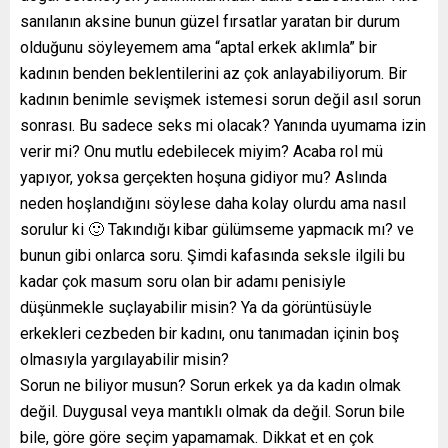
sanılanın aksine bunun güzel fırsatlar yaratan bir durum
olduğunu söyleyemem ama “aptal erkek aklımla” bir
kadının benden beklentilerini az çok anlayabiliyorum. Bir
kadının benimle sevişmek istemesi sorun değil asıl sorun
sonrası. Bu sadece seks mi olacak? Yanında uyumama izin
verir mi? Onu mutlu edebilecek miyim? Acaba rol mü
yapıyor, yoksa gerçekten hoşuna gidiyor mu? Aslında
neden hoşlandığını söylese daha kolay olurdu ama nasıl
sorulur ki 🙂 Takındığı kibar gülümseme yapmacık mı? ve
bunun gibi onlarca soru. Şimdi kafasında seksle ilgili bu
kadar çok masum soru olan bir adamı penisiyle
düşünmekle suçlayabilir misin? Ya da görüntüsüyle
erkekleri cezbeden bir kadını, onu tanımadan içinin boş
olmasıyla yargılayabilir misin?
Sorun ne biliyor musun? Sorun erkek ya da kadın olmak
değil. Duygusal veya mantıklı olmak da değil. Sorun bile
bile, göre göre seçim yapamamak. Dikkat et en çok