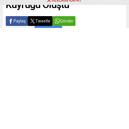
REKLAMI KAPAT
Kuyruğu Oluştu
Paylaş
Tweetle
Gönder
ABONE OL