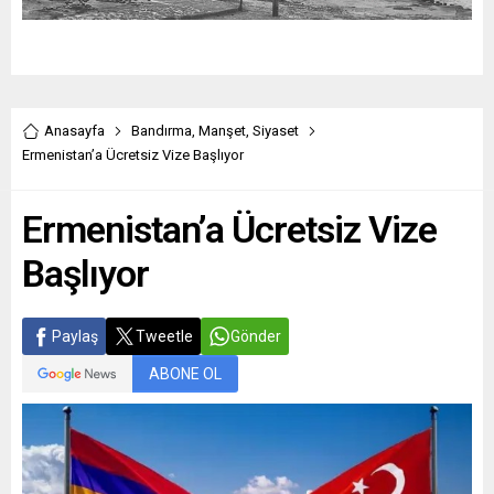
Anasayfa
Bandırma
,
Manşet
,
Siyaset
Ermenistan’a Ücretsiz Vize Başlıyor
Ermenistan’a Ücretsiz Vize
Başlıyor
Paylaş
Tweetle
Gönder
ABONE OL