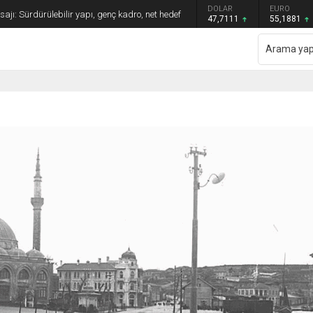
GRAM ALTIN
DOLAR
EURO
jı: Sürdürülebilir yapı, genç kadro, net hedef
6.660,55
47,7111
55,1881