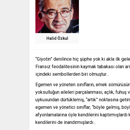
Halid Özkul
“Giyotin” denilince hiç şüphe yok ki akla ilk ge
Fransız feodalitesinin kaymak tabakası olan aris
içindeki sembollerden biri olmuştur…
Egemen ve yöneten sınıfların, emek sömürüsünü
yoksulluğun aileleri parçalanması, açlık, fuhuş 
uykusundan dürtüklemiş, “artık” noktasına getirmi
egemen ve yönetici sınıflar; “böyle gelmiş, böyl
afyonlamalarına öyle kendilerini kaptırmışlardı
kendilerini de inandırmışlardı…