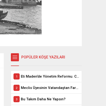
POPÜLER KÖŞE YAZILARI
Eti Maden’de Yönetim Reformu. CEO Modeli’nde Kadro / Taşeron İşçilik Ayrımı Kalkıyor
Meclis Üyesinin Vatandaştan Farkı Ne ?
Bu Takım Daha Ne Yapsın?