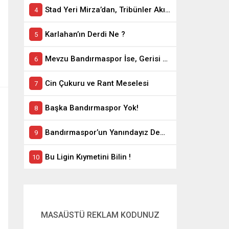
Stad Yeri Mirza’dan, Tribünler Akın’dan: Geriye Bakanlık Kaldı.
Karlahan’ın Derdi Ne ?
Mevzu Bandırmaspor İse, Gerisi Teferruattır
Cin Çukuru ve Rant Meselesi
Başka Bandırmaspor Yok!
Bandırmaspor’un Yanındayız Demekle Olmuyor!
Bu Ligin Kıymetini Bilin !
MASAÜSTÜ REKLAM KODUNUZ