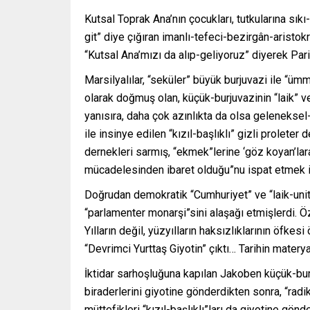
Kutsal Toprak Ana’nın çocukları, tutkularına sıkı-
git” diye çığıran imanlı-tefeci-bezirgân-aristokr
“Kutsal Ana’mızı da alıp-geliyoruz” diyerek Par
Marsilyalılar, “seküler” büyük burjuvazi ile “üm
olarak doğmuş olan, küçük-burjuvazinin “laik” 
yanısıra, daha çok azınlıkta da olsa geleneksel
ile insinye edilen “kızıl-başlıklı” gizli proleter
dernekleri sarmış, “ekmek”lerine ‘göz koyan’lara k
mücadelesinden ibaret olduğu”nu ispat etmek içi
Doğrudan demokratik “Cumhuriyet” ve “laik-uniter
“parlamenter monarşi”sini alaşağı etmişlerdi. 
Yılların değil, yüzyılların haksızlıklarının öfke
“Devrimci Yurttaş Giyotin” çıktı… Tarihin materyal
İktidar sarhoşluğuna kapılan Jakoben küçük-burj
biraderlerini giyotine gönderdikten sonra, “radi
müttefikleri “kızıl-başlıklı”ları da giyotine gö