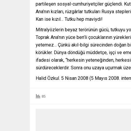
partileşen sosyal-cumhuriyetçiler güçlendi. Kut
Ana’nın kızları, rüzgârlar tutkuları Rusya steple
Kan ise kızıl… Tutku hep maviydi!
Mitralyözlerin beyaz terörünün gücü, tutkuyu 
Toprak Ana’nın yüce ben’li çocuklarının yürekler
yetemez… Çünkü akıl-bilgi sürecinden doğan bil
körükler. Dünya döndüğü müddetçe, işçi ve emek
ifadesi olarak, “herkesin yeteneğinden, herkesi
sürdüreceklerdir. Sonra onu uzaya uçurmak üz
Halid Özkul. 5 Nisan 2008 (5 Mayıs 2008. inter
85