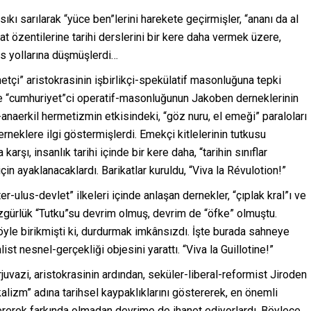
sıkı sarılarak “yüce ben”lerini harekete geçirmişler, “ananı da al
at özentilerine tarihi derslerini bir kere daha vermek üzere,
is yollarına düşmüşlerdi…
metçi” aristokrasinin işbirlikçi-spekülatif masonluğuna tepki
ve “cumhuriyet”ci operatif-masonluğunun Jakoben derneklerinin
-anaerkil hermetizmin etkisindeki, “göz nuru, el emeği” paraloları
 derneklere ilgi göstermişlerdi. Emekçi kitlelerinin tutkusu
arşı, insanlık tarihi içinde bir kere daha, “tarihin sınıflar
n ayaklanacaklardı. Barikatlar kuruldu, “Viva la Révulotion!”
-ulus-devlet” ilkeleri içinde anlaşan dernekler, “çıplak kral”ı ve
Özgürlük “Tutku”su devrim olmuş, devrim de “öfke” olmuştu.
si öyle birikmişti ki, durdurmak imkânsızdı. İşte burada sahneye
ist nesnel-gerçekliği objesini yarattı. “Viva la Guillotine!”
uvazi, aristokrasinin ardından, seküler-liberal-reformist Jiroden
kalizm” adına tarihsel kaypaklıklarını göstererek, en önemli
ndererek farkında olmadan devrime de ihanet ediyorlardı. Böylece