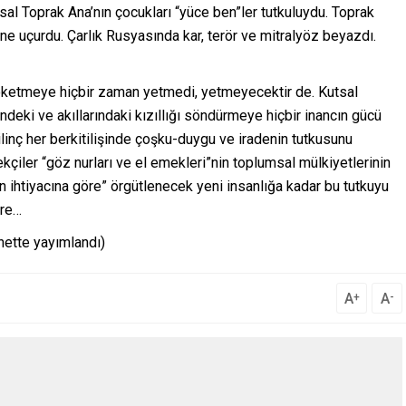
sal Toprak Ana’nın çocukları “yüce ben”ler tutkuluydu. Toprak
rine uçurdu. Çarlık Rusyasında kar, terör ve mitralyöz beyazdı.
yoketmeye hiçbir zaman yetmedi, yetmeyecektir de. Kutsal
indeki ve akıllarındaki kızıllığı söndürmeye hiçbir inancın gücü
inç her berkitilişinde çoşku-duygu ve iradenin tutkusunu
çiler “göz nurları ve el emekleri”nin toplumsal mülkiyetlerinin
n ihtiyacına göre” örgütlenecek yeni insanlığa kadar bu tutkuyu
ere…
nette yayımlandı)
A
A
+
-