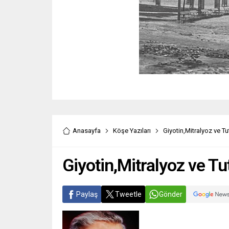
Anasayfa
Köşe Yazıları
Giyotin,Mitralyoz ve T
Giyotin,Mitralyoz ve T
Paylaş
Tweetle
Gönder