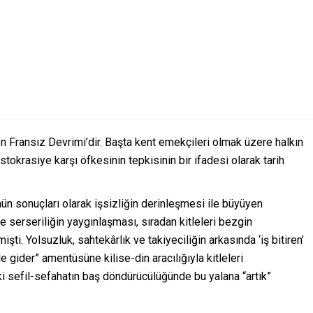
len Fransız Devrimi’dir. Başta kent emekçileri olmak üzere halkın
tokrasiye karşı öfkesinin tepkisinin bir ifadesi olarak tarih
n sonuçları olarak işsizliğin derinleşmesi ile büyüyen
ve serseriliğin yaygınlaşması, sıradan kitleleri bezgin
şti. Yolsuzluk, sahtekârlık ve takiyeciliğin arkasında ‘iş bitiren’
e gider” amentüsüne kilise-din aracılığıyla kitleleri
 ki sefil-sefahatın baş döndürücülüğünde bu yalana “artık”