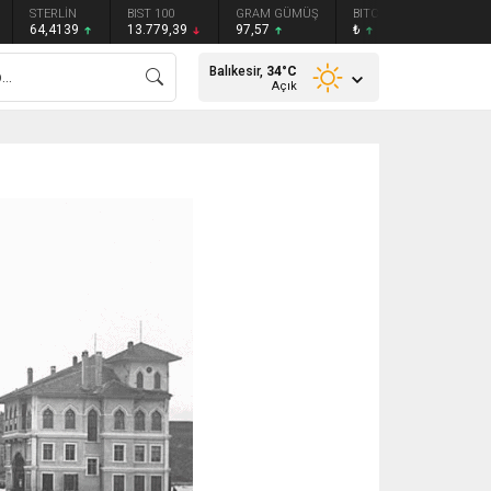
STERLİN
BIST 100
GRAM GÜMÜŞ
BITCOIN
ETHEREU
64,4139
13.779,39
97,57
₺
₺
Balıkesir,
34
°C
Açık