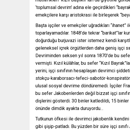
‘toplumsal devrim’ adına ele geçirdikleri “bayra
emekçilere karşı aristokrasi ile birleşerek “bey
Başta işçiler ve emekçiler uğradıkları “ihanet” i
toparlayamadılar. 1848’de tekrar “barikat”lar ku
doğurduğu burjuvazi ister istemez kendi karşıtla
geleneksel içrek örgütlerden daha geniş işçi sı
Devriminden seksen yıl sonra 1870’de bu sefer
vermişti. Kızıl külâhlar, bu sefer “Kızıl Bayrak”
yerini, işçi sınıfının hesaplaşan devrimci şiddet
stokçu-karaborsacı-tefeci-sabotör-konspiratör-p
ulusal sosyal devrime döndüremedi. İşçiler Fransa’
bu sefer Jakobenlerden değil bizzat işçi sınıfın
dişlerini gösterdi. 30 binler katledildi, 15 bin
önünde dimdik ayakta duruyordu…
Tutkunun öfkesi ile devrimci jakobenlik kendini a
gibi şişip-patladı. Bu yüzden bir süre işçi sını