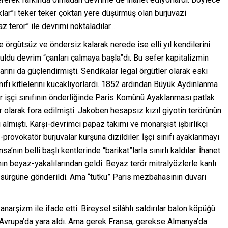
klar”ı teker teker çoktan yere düşürmüş olan burjuvazi
az terör” ile devrimi noktaladılar…
le örgütsüz ve öndersiz kalarak nerede ise elli yıl kendilerini
ruldu devrim “çanları çalmaya başla”dı. Bu sefer kapitalizmin
rını da güçlendirmişti. Sendikalar legal örgütler olarak eski
nıfı kitlelerini kucaklıyorlardı. 1852 ardından Büyük Aydınlanma
 işçi sınıfının önderliğinde Paris Komünü Ayaklanması patlak
lar olarak fora edilmişti. Jakoben hesapsız kızıl giyotin terörünün
i almıştı. Karşı-devrimci papaz takımı ve monarşist işbirlikçi
rovokatör burjuvalar kurşuna dizildiler. İşçi sınıfı ayaklanmayı
nın belli başlı kentlerinde “barikat”larla sınırlı kaldılar. İhanet
ın beyaz-yakalılarından geldi. Beyaz terör mitralyözlerle kanlı
ler sürgüne gönderildi. Ama “tutku” Paris mezbahasının duvarı
narşizm ile ifade etti. Bireysel silâhlı saldırılar balon köpüğü
fı Avrupa’da yara aldı. Ama gerek Fransa, gerekse Almanya’da