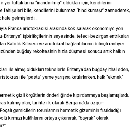
yer tuttuklarına “inandırılmış” oldukları için, kendilerini
de fahişeleri bile, kendilerini bulunmaz “hind kumaşı” zannederek,
z hale gelmişlerdi…
ığıyla Fransa aristokrasisi arasında kök salarak ekonomiye yön
Britanya” işbirlikçilerinin sayesinde, tefeci-bezirgan entrikaları
n Katolik Kilisesi ve aristokrat bağlantılarının bilinçli rantiyer
 yüzünden buğday rekoltesinin hızla düşmesi sonucu artık halkın
ları ile almış oldukları teknelerle Britanya’dan buğday ithal eden,
ristokrasi ile “pasta” yeme yarışına katılırlarken, halk “ekmek”
ermetik gizli örgütlerin önderliğinde kıpırdanmaya başlamışlardı.
as kalmış olan, tarihte ilk olarak Bergama’da özgür-
oçalı gemicilerin torunlarının hermetik gizeminin fısıldadığı
lü kırmızı külâhlarını ortaya çıkararak, “bayrak” olarak
ır!”