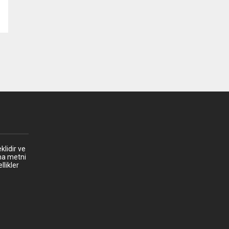
klidir ve
ma metni
llikler