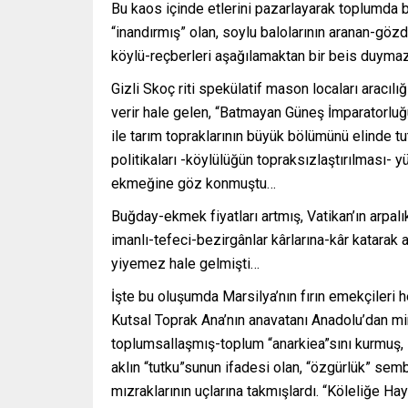
Bu kaos içinde etlerini pazarlayarak toplumda bir 
“inandırmış” olan, soylu balolarının aranan-göz
köylü-reçberleri aşağılamaktan bir beis duyma
Gizli Skoç riti spekülatif mason locaları aracıl
verir hale gelen, “Batmayan Güneş İmparatorluğu-
ile tarım topraklarının büyük bölümünü elinde tuta
politikaları -köylülüğün topraksızlaştırılması-
ekmeğine göz konmuştu…
Buğday-ekmek fiyatları artmış, Vatikan’ın arpalık
imanlı-tefeci-bezirgânlar kârlarına-kâr katarak a
yiyemez hale gelmişti…
İşte bu oluşumda Marsilya’nın fırın emekçileri h
Kutsal Toprak Ana’nın anavatanı Anadolu’dan mir
toplumsallaşmış-toplum “anarkiea”sını kurmuş, F
aklın “tutku”sunun ifadesi olan, “özgürlük” sembo
mızraklarının uçlarına takmışlardı. “Köleliğe Hay