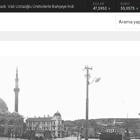
GRAM ALTIN
DOLAR
EURO
dı: Vali Ustaoğlu Üreticilerle Bahçeye İndi
6.520,79
47,5952
55,0575