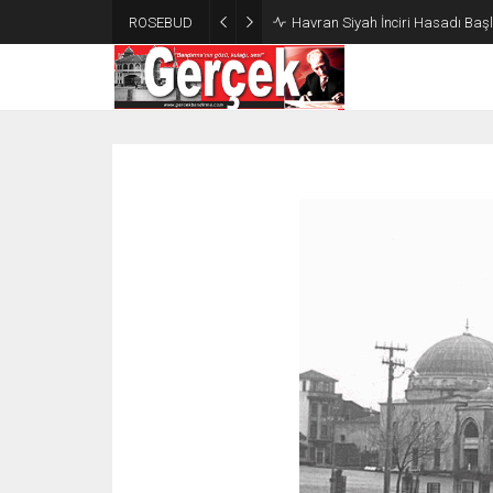
ROSEBUD
Havran Siyah İnciri Hasadı Başla