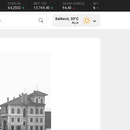
STERLİN
BIST 100
GRAM GÜMÜŞ
BITCOIN
ETHEREU
64,2502
13.769,40
94,40
₺
₺
Balıkesir,
33
°C
Açık