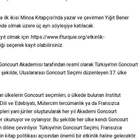
a ilk ikisi Minoa Kitapçısı’nda yazar ve çevirmen Yiğit Bener
nde olmak üzere üç ayrı söyleşiye katılacak.
ayıt olmak için:
https://www.ifturquie.org/etkinlik-
ği seçerek kayıt olabilirsiniz.
ye, Goncourt Akademisi tarafından resmî olarak Türkiye’nin Goncourt
 şekilde, Uluslararası Goncourt Seçimi düzenleyen 37. ülke
n ülkelerin Goncourt seçimleri, o ülkede bulunan Institut
 Dili ve Edebiyatı, Mütercim tercümanlık ya da Fransızca
eri yani jüriler oluşturularak her yıl Akademi Goncourt
er okunuyor ve oylanıyor. Bu şekilde her ülke kendi Goncourt
diline çeviriliyor. Türkiye’nin Goncourt Seçimi, Fransızca
in kitap politikası açısından önemli bir etkinlik haline gelecektir.