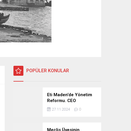
POPÜLER KONULAR
Eti Maden’de Yönetim
Reformu. CEO
Modeli’nde Kadro /
27.11.2024
0
Taşeron İşçilik Ayrımı
Kalkıyor
Meclis Üyesinin