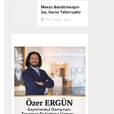
Mevzu Bandırmaspor
İse, Gerisi Teferruattır
17.11.2024
0