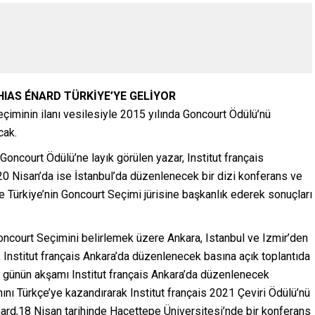
AS ÉNARD TÜRKİYE’YE GELİYOR
Seçiminin ilanı vesilesiyle 2015 yılında Goncourt Ödülü’nü
cak.
oncourt Ödülü’ne layık görülen yazar, Institut français
20 Nisan’da ise İstanbul’da düzenlenecek bir dizi konferans ve
ve Türkiye’nin Goncourt Seçimi jürisine başkanlık ederek sonuçları
Goncourt Seçimini belirlemek üzere Ankara, Istanbul ve Izmir’den
 Institut français Ankara’da düzenlenecek basına açık toplantıda
nı günün akşamı Institut français Ankara’da düzenlenecek
ı Türkçe’ye kazandırarak Institut français 2021 Çeviri Ödülü’nü
Énard,18 Nisan tarihinde Hacettepe Üniversitesi’nde bir konferans