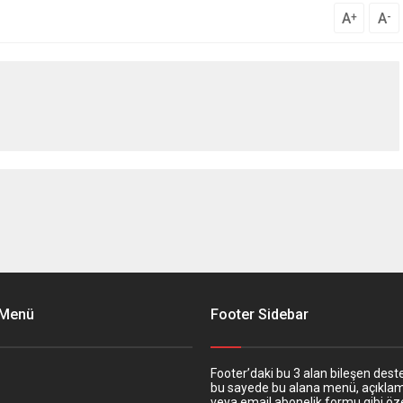
A
A
+
-
 Menü
Footer Sidebar
Footer’daki bu 3 alan bileşen deste
bu sayede bu alana menü, açıkla
veya email abonelik formu gibi öze