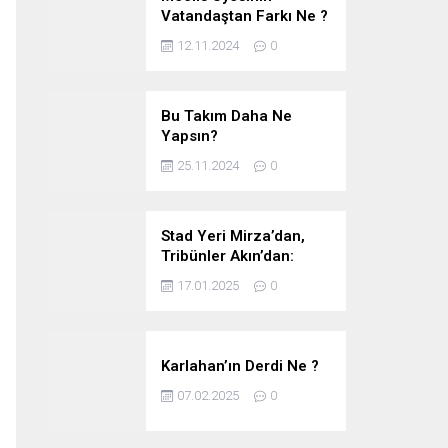
Vatandaştan Farkı Ne ?
12.11.2024
0
Bu Takım Daha Ne
Yapsın?
25.11.2024
0
Stad Yeri Mirza’dan,
Tribünler Akın’dan:
Geriye Bakanlık Kaldı.
17.01.2025
0
Karlahan’ın Derdi Ne ?
07.02.2025
0