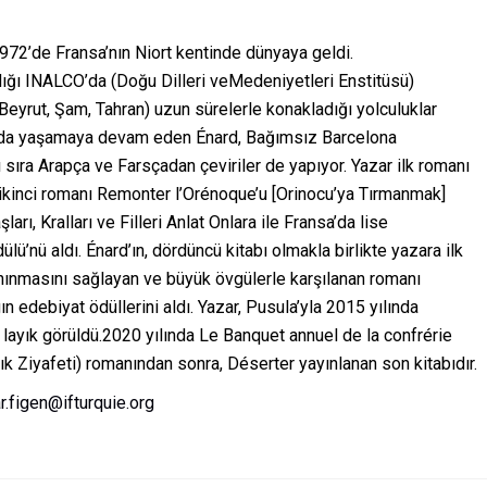
2’de Fransa’nın Niort kentinde dünyaya geldi.
ığı INALCO’da (Doğu Dilleri veMedeniyetleri Enstitüsü)
Beyrut, Şam, Tahran) uzun sürelerle konakladığı yolculuklar
a’da yaşamaya devam eden Énard, Bağımsız Barcelona
 sıra Arapça ve Farsçadan çeviriler de yapıyor. Yazar ilk romanı
, ikinci romanı Remonter l’Orénoque’u [Orinocu’ya Tırmanmak]
rı, Kralları ve Filleri Anlat Onlara ile Fransa’da lise
ü’nü aldı. Énard’ın, dördüncü kitabı olmakla birlikte yazara ilk
anınmasını sağlayan ve büyük övgülerle karşılanan romanı
n edebiyat ödüllerini aldı. Yazar, Pusula’yla 2015 yılında
layık görüldü.2020 yılında Le Banquet annuel de la confrérie
ık Ziyafeti) romanından sonra, Déserter yayınlanan son kitabıdır.
r.figen@ifturquie.org