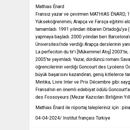
Mathias Énard
Fransız yazar ve çevirmen MATHIAS ÉNARD, 197
Yükseköğrenimini, Arapça ve Farsça eğitimi ald
tamamladı. 1991 yılından itibaren Ortadoğu’ya (
yapmaya başladı. 2000 yılından beri Barcelon
Üniversitesi’nde verdiği Arapça derslerinin yanı
La perfeciton du tir’i [Mükemmel Atış] 2003’te
2005’te yayımladı. Yazar, dördüncü romanı Savaşla
öğrencilerinin verdiği Goncourt des Lycéens Ödül
büyük başarısını kazandıran, geniş kitlelerce t
Mıntıka, Livre Inter ve Prix Décembre gibi saygı
Fransa’nın en önemli edebiyat ödülü Goncourt’a 
des Fossoyeurs (Mezar Kazıcıları Birliğinin Yıll
Mathias Énard ile röportaj talepleriniz için :
pina
04-04-2024/ Institut français Türkiye