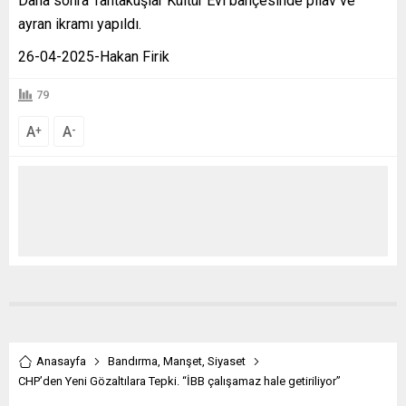
Daha sonra Tahtakuşlar Kültür Evi bahçesinde pilav ve
ayran ikramı yapıldı.
26-04-2025-Hakan Firik
79
A
A
+
-
Anasayfa
Bandırma
,
Manşet
,
Siyaset
CHP’den Yeni Gözaltılara Tepki. “İBB çalışamaz hale getiriliyor”