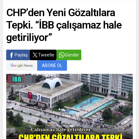
CHP’den Yeni Gözaltılara
Tepki. “İBB çalışamaz hale
getiriliyor”
Paylaş
Tweetle
Gönder
ABONE OL