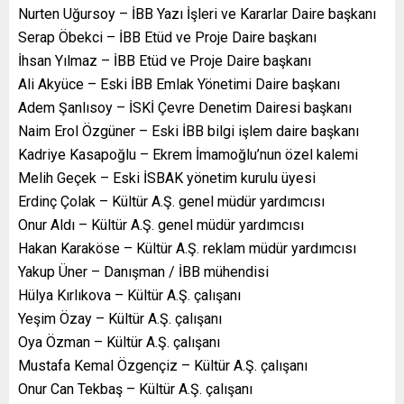
Nurten Uğursoy – İBB Yazı İşleri ve Kararlar Daire başkanı
Serap Öbekci – İBB Etüd ve Proje Daire başkanı
İhsan Yılmaz – İBB Etüd ve Proje Daire başkanı
Ali Akyüce – Eski İBB Emlak Yönetimi Daire başkanı
Adem Şanlısoy – İSKİ Çevre Denetim Dairesi başkanı
Naim Erol Özgüner – Eski İBB bilgi işlem daire başkanı
Kadriye Kasapoğlu – Ekrem İmamoğlu’nun özel kalemi
Melih Geçek – Eski İSBAK yönetim kurulu üyesi
Erdinç Çolak – Kültür A.Ş. genel müdür yardımcısı
Onur Aldı – Kültür A.Ş. genel müdür yardımcısı
Hakan Karaköse – Kültür A.Ş. reklam müdür yardımcısı
Yakup Üner – Danışman / İBB mühendisi
Hülya Kırlıkova – Kültür A.Ş. çalışanı
Yeşim Özay – Kültür A.Ş. çalışanı
Oya Özman – Kültür A.Ş. çalışanı
Mustafa Kemal Özgençiz – Kültür A.Ş. çalışanı
Onur Can Tekbaş – Kültür A.Ş. çalışanı