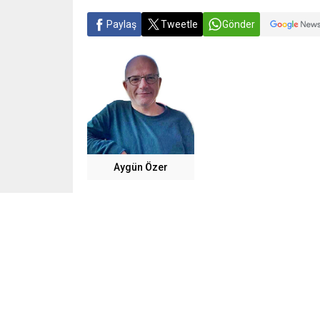
Paylaş
Tweetle
Gönder
Aygün Özer
20 Mart Pazar günü saat 20..00’de Barış Manço
Cesaret/Bir Narsistin Anatomisi’ adlı oyunu izl
Oyunda narsist bir erkekle tanışıp- evlenen, uzu
kadının kendisiyle yüzleşme hikayesi anlatılıyo
cesaret-yüzleşme oluyor.