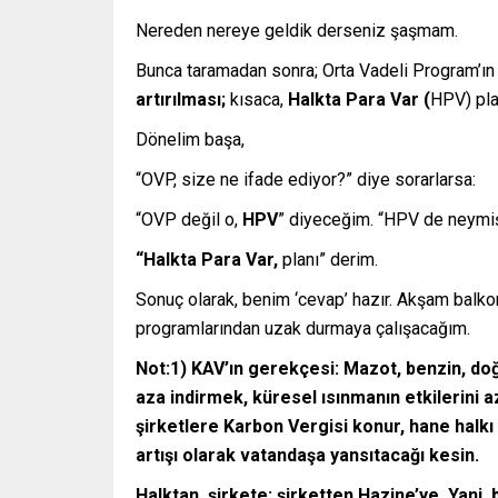
Nereden nereye geldik derseniz şaşmam.
Bunca taramadan sonra; Orta Vadeli Program’ı
artırılması;
kısaca,
Halkta Para Var (
HPV) pla
Dönelim başa,
“OVP, size ne ifade ediyor?” diye sorarlarsa:
“OVP değil o,
HPV
” diyeceğim. “HPV de neymiş
“Halkta Para Var,
planı” derim.
Sonuç olarak, benim ‘cevap’ hazır. Akşam balko
programlarından uzak durmaya çalışacağım.
Not:1) KAV’ın gerekçesi: Mazot, benzin, doğa
aza indirmek, küresel ısınmanın etkilerini a
şirketlere Karbon Vergisi konur, hane halkı 
artışı olarak vatandaşa yansıtacağı kesin.
Halktan, şirkete; şirketten Hazine’ye. Yani, b