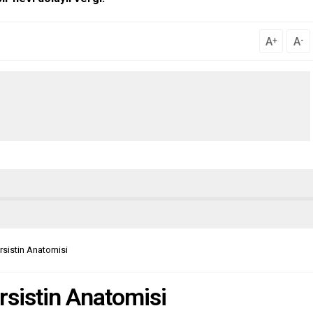
A
A
+
-
arsistin Anatomisi
rsistin Anatomisi