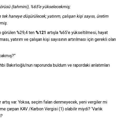
görüsü (tahmini), %65’e yükselecekmiş;
n tek haneye düşürülecek; yatırım, çalışan kişi sayısı, üretim
kmiş.
ön görülen %29,4 ten
%121
artışla %65’e yükseltilmesi, hayat
ması, yatırım ve çalışan kişi sayısının artırılması için gerekli olan
acakmış?”
 Bakırlıoğlu’nun raporunda buldum ve rapordaki anlatımları
r artış var. Yoksa, seçim falan denmeyecek, yeni vergiler mi
e çarpan KAV /Karbon Vergisi (1) olabilir miydi? ‘Varlık
i?