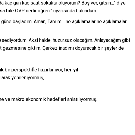
a kaç gün kaç saat sokakta oluyorum? Boş ver, gitsin…” diye
a bile OVP nedir öğren,” uyarısında bulundum.
ak güne başladım. Aman, Tanrım… ne açıklamalar ne açıklamalar…
ssediyordum. Aksi halde, huzursuz olacağım. Anlayacağım gibi
net gezmesine çıktım. Çerkez inadımı doyuracak bir şeyler de
ık
bir perspektifle hazırlanıyor,
her yıl
larak yenileniyormuş,
üme ve makro ekonomik hedefleri anlatılıyormuş.