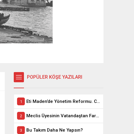
POPÜLER KÖŞE YAZILARI
Eti Maden’de Yönetim Reformu. CEO Modeli’nde Kadro / Taşeron İşçilik Ayrımı Kalkıyor
Meclis Üyesinin Vatandaştan Farkı Ne ?
Bu Takım Daha Ne Yapsın?