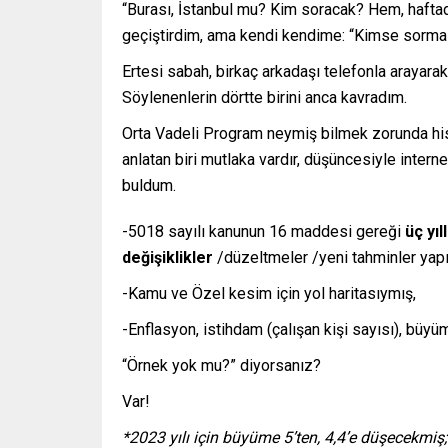
“Burası, İstanbul mu? Kim soracak? Hem, haftad
geçiştirdim, ama kendi kendime: “Kimse sormas
Ertesi sabah, birkaç arkadaşı telefonla arayar
Söylenenlerin dörtte birini anca kavradım.
Orta Vadeli Program neymiş bilmek zorunda hi
anlatan biri mutlaka vardır, düşüncesiyle inter
buldum.
-5018 sayılı kanunun 16 maddesi gereği
üç yıll
değişiklikler
/düzeltmeler /yeni tahminler yapı
-Kamu ve Özel kesim için yol haritasıymış,
-Enflasyon, istihdam (çalışan kişi sayısı), büy
“Örnek yok mu?” diyorsanız?
Var!
*2023 yılı için büyüme 5’ten, 4,4’e düşecekmiş;