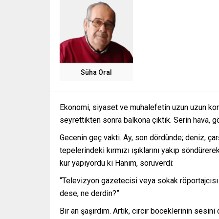
Süha Oral
Ekonomi, siyaset ve muhalefetin uzun uzun kon
seyrettikten sonra balkona çıktık. Serin hava, gö
Gecenin geç vakti. Ay, son dördünde; deniz, çarşa
tepelerindeki kırmızı ışıklarını yakıp söndürerek 
kur yapıyordu ki Hanım, soruverdi:
“Televizyon gazetecisi veya sokak röportajcısı 
dese, ne derdin?”
Bir an şaşırdım. Artık, cırcır böceklerinin se