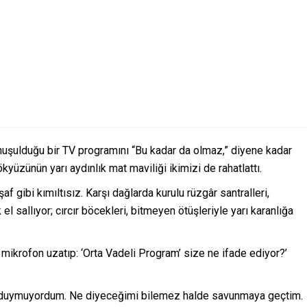
uşulduğu bir TV programını “Bu kadar da olmaz,” diyene kadar
kyüzünün yarı aydınlık mat maviliği ikimizi de rahatlattı.
f gibi kımıltısız. Karşı dağlarda kurulu rüzgâr santralleri,
el sallıyor; cırcır böcekleri, bitmeyen ötüşleriyle yarı karanlığa
mikrofon uzatıp: ‘Orta Vadeli Program’ size ne ifade ediyor?’
sini duymuyordum. Ne diyeceğimi bilemez halde savunmaya geçtim.