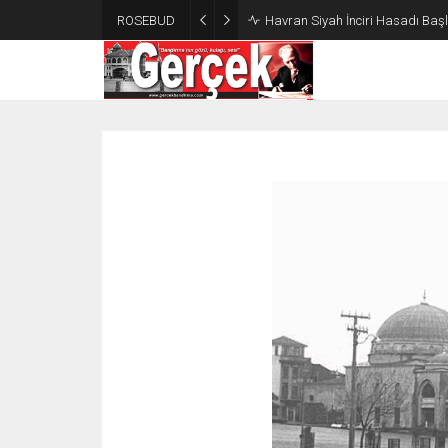
ROSEBUD
Havran Siyah İnciri Hasadı Başla