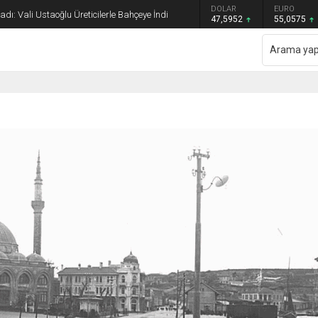
GRAM ALTIN
DOLAR
EURO
dı: Vali Ustaoğlu Üreticilerle Bahçeye İndi
6.520,79
47,5952
55,0575