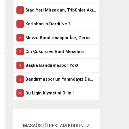
Stad Yeri Mirza’dan, Tribünler Akın’dan: Geriye Bakanlık Kaldı.
Karlahan’ın Derdi Ne ?
Mevzu Bandırmaspor İse, Gerisi Teferruattır
Cin Çukuru ve Rant Meselesi
Başka Bandırmaspor Yok!
Bandırmaspor’un Yanındayız Demekle Olmuyor!
Bu Ligin Kıymetini Bilin !
MASAÜSTÜ REKLAM KODUNUZ