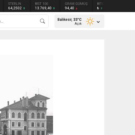
STERLİN
BIST 100
GRAM GÜMÜŞ
BITCOIN
ETHEREU
64,2502
13.769,40
94,40
₺
₺
Balıkesir,
33
°C
Açık