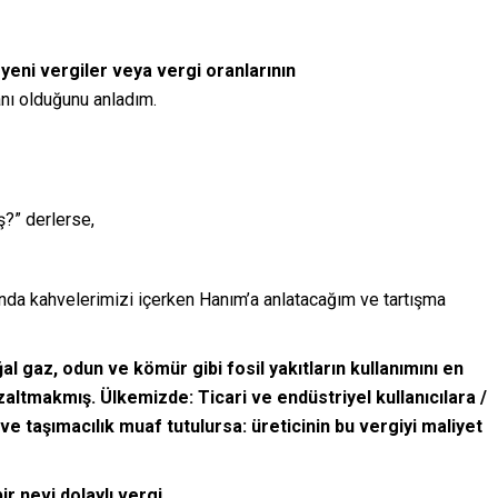
n
yeni vergiler veya vergi oranlarının
nı olduğunu anladım.
?” derlerse,
nda kahvelerimizi içerken Hanım’a anlatacağım ve tartışma
l gaz, odun ve kömür gibi fosil yakıtların kullanımını en
zaltmakmış. Ülkemizde: Ticari ve endüstriyel kullanıcılara /
ve taşımacılık muaf tutulursa: üreticinin bu vergiyi maliyet
ir nevi dolaylı vergi.